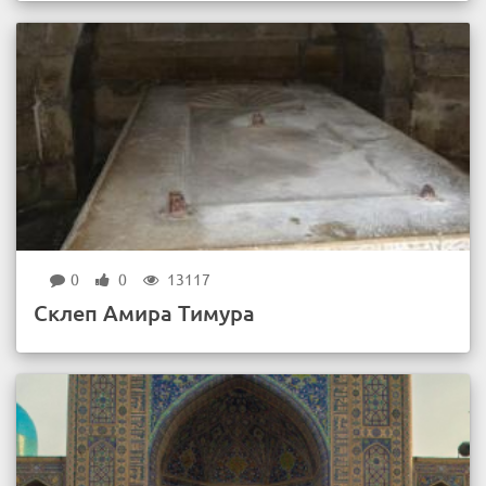
0
0
13117
Склеп Амира Тимура