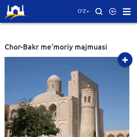
Open
O'Z
Menu
Chor-Bakr me‘moriy majmuasi