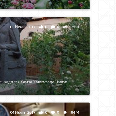
05 Июль, 2017
0
0
17151
ь родился Хамза Хакимзаде Ниязи -
04 Июль, 2017
0
0
18474