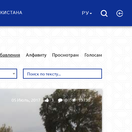
ЕКИСТАНА
РУ
обавления
Алфавиту
Просмотрам
Голосам
05 Июль, 2017
3
0
19730