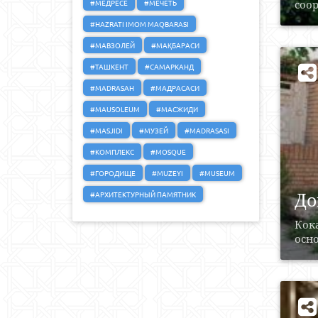
#МЕДРЕСЕ
#МЕЧЕТЬ
соор
#HAZRATI IMOM MAQBARASI
#МАВЗОЛЕЙ
#МАҚБАРАСИ
#ТАШКЕНТ
#САМАРКАНД
#MADRASAH
#МАДРАСАСИ
#MAUSOLEUM
#МАСЖИДИ
#MASJIDI
#МУЗЕЙ
#MADRASASI
#КОМПЛЕКС
#MOSQUE
#ГОРОДИЩЕ
#MUZEYI
#MUSEUM
До
#АРХИТЕКТУРНЫЙ ПАМЯТНИК
Кока
осно