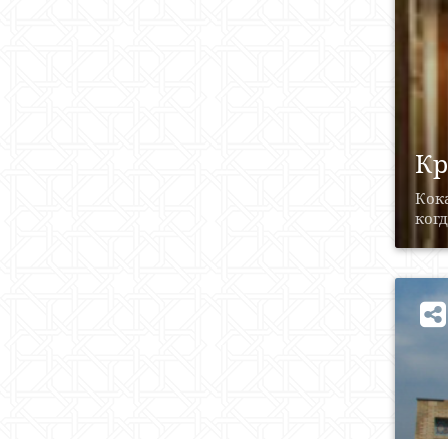
Кр
Кок
когд