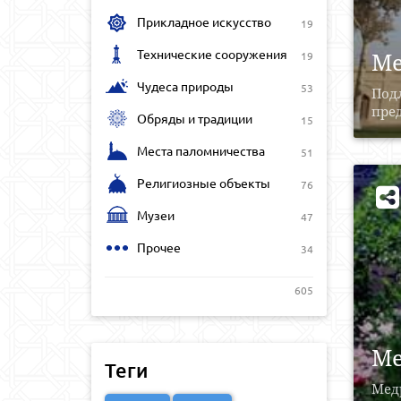
Прикладное искусство
19
Технические сооружения
Ме
19
Чудеса природы
53
Под
пред
Обряды и традиции
15
Места паломничества
51
Религиозные объекты
76
Музеи
47
Прочее
34
605
Ме
Теги
Медр