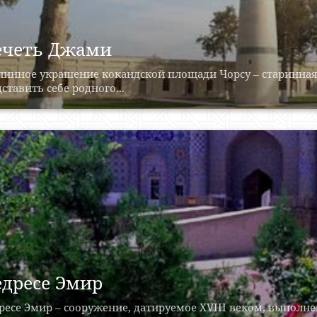
четь Джами
линное украшение кокандской площади Чорсу – старинная
ставить себе родного...
дресе Эмир
есе Эмир – сооружение, датируемое XVIII веком, выполне