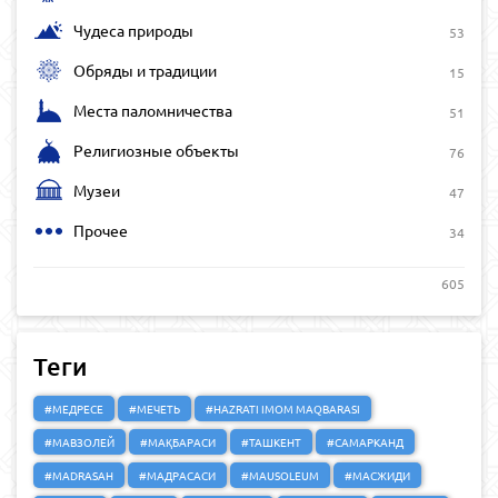
Чудеса природы
53
Обряды и традиции
15
Места паломничества
51
Религиозные объекты
76
Музеи
47
Прочее
34
605
Теги
#МЕДРЕСЕ
#МЕЧЕТЬ
#HAZRATI IMOM MAQBARASI
#МАВЗОЛЕЙ
#МАҚБАРАСИ
#ТАШКЕНТ
#САМАРКАНД
#MADRASAH
#МАДРАСАСИ
#MAUSOLEUM
#МАСЖИДИ