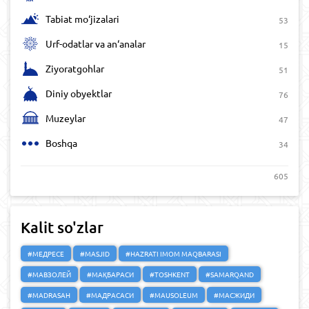
Tabiat mo‘jizalari
53
Urf-odatlar va an‘analar
15
Ziyoratgohlar
51
Diniy obyektlar
76
Muzeylar
47
Boshqa
34
605
Kalit so'zlar
#МЕДРЕСЕ
#MASJID
#HAZRATI IMOM MAQBARASI
#МАВЗОЛЕЙ
#МАҚБАРАСИ
#TOSHKENT
#SAMARQAND
#MADRASAH
#МАДРАСАСИ
#MAUSOLEUM
#МАСЖИДИ