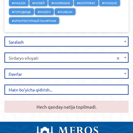
#MASJIDI
#МУЗЕЙ
#MADRASASI
#КОМПЛЕКС
#MOSQUE
#ГОРОДИЩЕ
#MUZEYI
#MUSEUM
#АРХИТЕКТУРНЫЙ ПАМЯТНИК
Saralash
×
Sirdaryo viloyati
Davrlar
Hech qanday natija topilmadi.