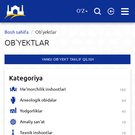
Open
O'Z
Menu
Bosh sahifa
Ob'yektlar​
OB'YEKTLAR​
YANGI OB'YEKT TAKLIF QILISH
Kategoriya
Me‘morchilik inshootlari
182
Arxeologik obidalar
64
Yodgorliklar
45
Amaliy san‘at
19
Texnik inshootlar
19