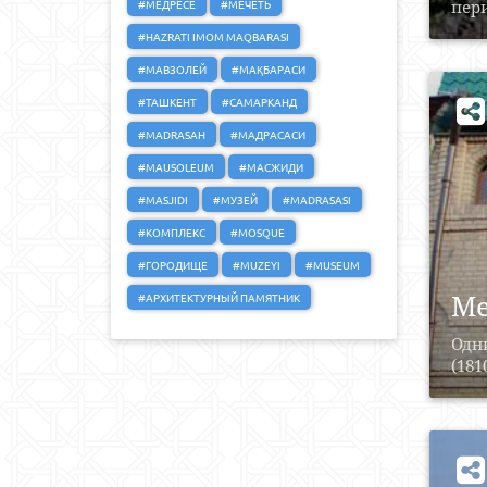
#МЕДРЕСЕ
#МЕЧЕТЬ
пери
#HAZRATI IMOM MAQBARASI
#МАВЗОЛЕЙ
#МАҚБАРАСИ
#ТАШКЕНТ
#САМАРКАНД
#MADRASAH
#МАДРАСАСИ
#MAUSOLEUM
#МАСЖИДИ
#MASJIDI
#МУЗЕЙ
#MADRASASI
#КОМПЛЕКС
#MOSQUE
#ГОРОДИЩЕ
#MUZEYI
#MUSEUM
Ме
#АРХИТЕКТУРНЫЙ ПАМЯТНИК
Одни
(181