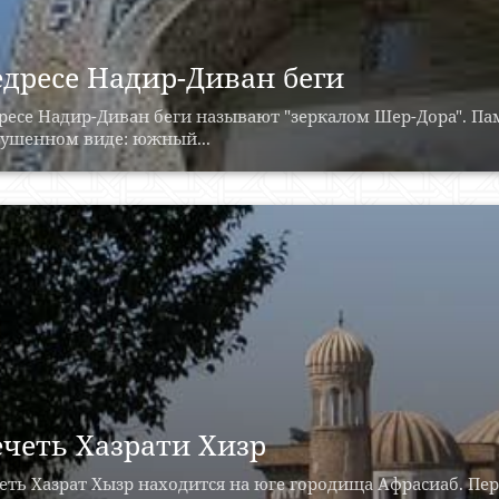
дресе Надир-Диван беги
есе Надир-Диван беги называют "зеркалом Шер-Дора". Па
рушенном виде: южный...
четь Хазрати Хизр
ть Хазрат Хызр находится на юге городища Афрасиаб. Пе