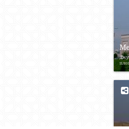
Ме
Джу
площ