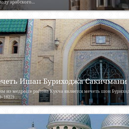
оду арабского...
четь Ишан Буриходжа Сакичмани
м из медрессе района Кукча является мечеть шон Бурихо
0–1822)...