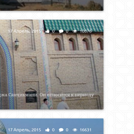
17 Апрель, 2015
0
0
10876
джа Санчикмани. Он относится к периоду
17 Апрель, 2015
0
0
16631