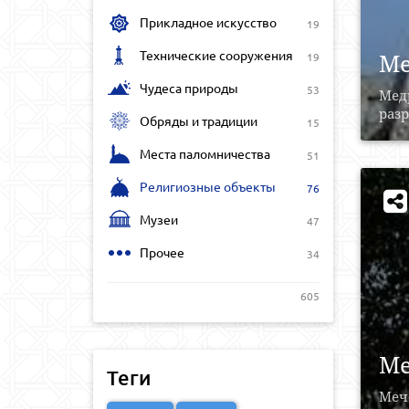
Прикладное искусство
19
Технические сооружения
Ме
19
Чудеса природы
53
Медр
раз
Обряды и традиции
15
Места паломничества
51
Религиозные объекты
76
Музеи
47
Прочее
34
605
Ме
Теги
Мече