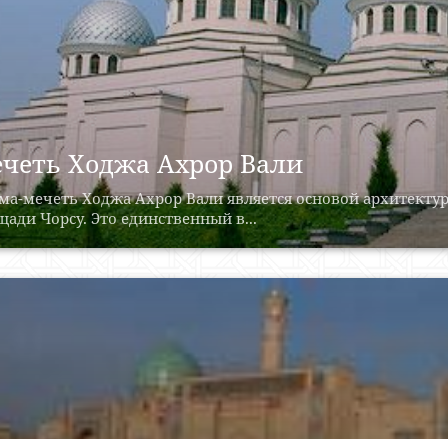
четь Ходжа Ахрор Вали
ма-мечеть Ходжа Ахрор Вали является основой архитектур
ади Чорсу. Это единственный в...