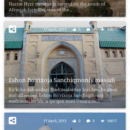
Hazrat Hyzr mosque is located on the south of
Afrasiab fort. The area of the...
17 April, 2015
0
0
10871
Eshon Bo‘rixoja Sanchiqmoniy masjidi
Ko‘kcha dahasidagi madrasalardan biri Sanchiqmon
mahallasidagi Eshon Bo‘rixoja Sanchiqmoniy
madrasasi bo‘lib, u Qo‘qon xoni Umarxon...
17 April, 2015
0
0
16617