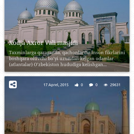
Xodja Axror Vali masjidi
Taxminlarga qaraganda, qachonlardir inson fikrlarini
boshqara oluvchi bo’yi uzundan kelgan odamlar
(atlantalar) O’zbekiston hududiga kelishgan...
17 Aprel, 2015
0
0
29631