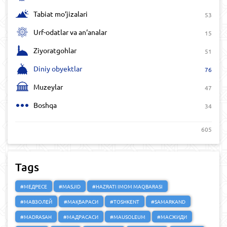
Tabiat mo‘jizalari
53
Urf-odatlar va an‘analar
15
Ziyoratgohlar
51
Diniy obyektlar
76
Muzeylar
47
Boshqa
34
605
Tags
#МЕДРЕСЕ
#MASJID
#HAZRATI IMOM MAQBARASI
#МАВЗОЛЕЙ
#МАҚБАРАСИ
#TOSHKENT
#SAMARKAND
#MADRASAH
#МАДРАСАСИ
#MAUSOLEUM
#МАСЖИДИ