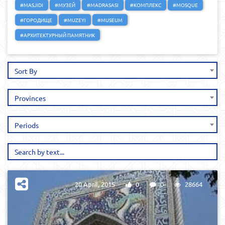
#MASJIDI
#МУЗЕЙ
#MADRASASI
#КОМПЛЕКС
#MOSQUE
#ГОРОДИЩЕ
#MUZEYI
#MUSEUM
#АРХИТЕКТУРНЫЙ ПАМЯТНИК
Sort By
Provinces
Periods
20 April, 2015
0
0
28664