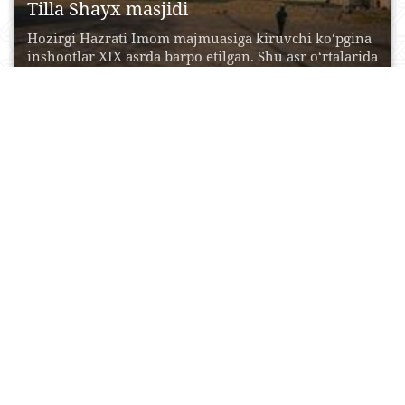
Tilla Shayx masjidi
Hozirgi Hazrati Imom majmuasiga kiruvchi ko‘pgina
inshootlar XIX asrda barpo etilgan. Shu asr o‘rtalarida
Baroqxon...
17 Aprel, 2015
0
0
23993
Zangi Ota maqbarasi
Zangi ota majmuasi Toshkent shahridan uzoq
bo‘lmagan qishloqda joylashgan. Mazkur tarixiy
san’at yodgorligi qimmatbaho hisoblanadi....