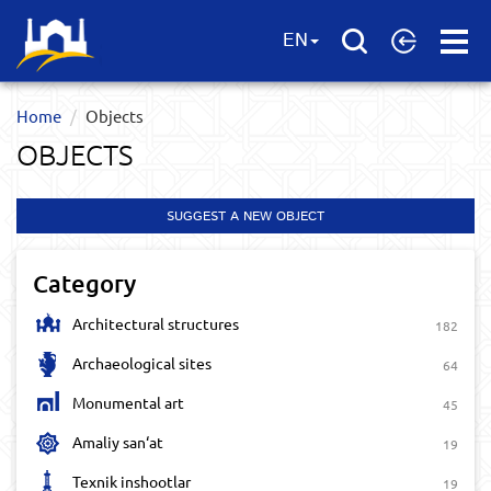
Open
EN
Menu
Home
Objects
OBJECTS
SUGGEST A NEW OBJECT
Category
Architectural structures
182
Archaeological sites
64
Monumental art
45
Amaliy san‘at
19
Texnik inshootlar
19