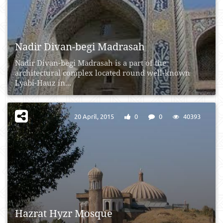
Nadir Divan-begi Madrasah
Nadir Divan-begi Madrasah is a part of the
architectural complex located round well-known
Lyabi-Hauz in...
20 April, 2015
0
0
40393
Hazrat Hyzr Mosque