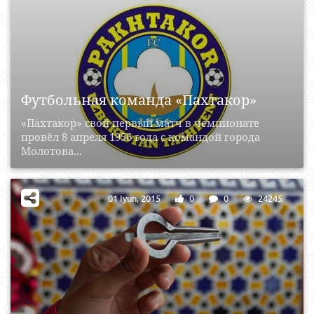
Футбольная команда «Пахтакор»
«Пахтакор» свой первый матч в чемпионате
провёл 8 апреля 1956 года с командой города
Молотова...
01 Iyun, 2015
0
0
24245