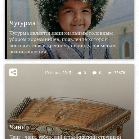
Чугурма
Чугурма является национальным головным
убором хорезмийцев, появление которой
восходит еще к древнему периоду, временам
возникновения...
10 Июль, 2015
0
0
35678
Чанг
Чанг - чанк, узбекский и таджикский струнный