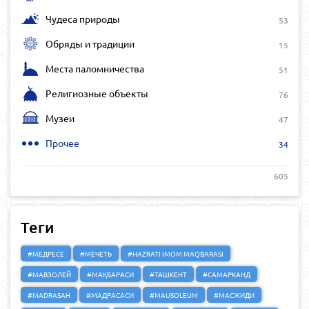
Чудеса природы
53
Обряды и традиции
15
Места паломничества
51
Религиозные объекты
76
Музеи
47
Прочее
34
605
Теги
#МЕДРЕСЕ
#МЕЧЕТЬ
#HAZRATI IMOM MAQBARASI
#МАВЗОЛЕЙ
#МАҚБАРАСИ
#ТАШКЕНТ
#САМАРКАНД
#MADRASAH
#МАДРАСАСИ
#MAUSOLEUM
#МАСЖИДИ