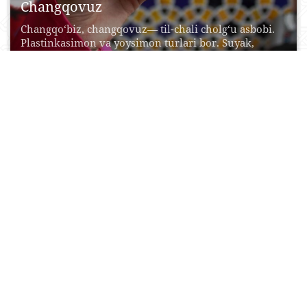
Changqovuz
Changqo‘biz, changqovuz— til-chali cholg‘u asbobi.
Plastinkasimon va yoysimon turlari bor. Suyak,
yog‘och, qamish, g‘arov, metalldan...
29 May, 2015
1
0
19674
Toshkent oshi
Я приглашаю Вас на плов