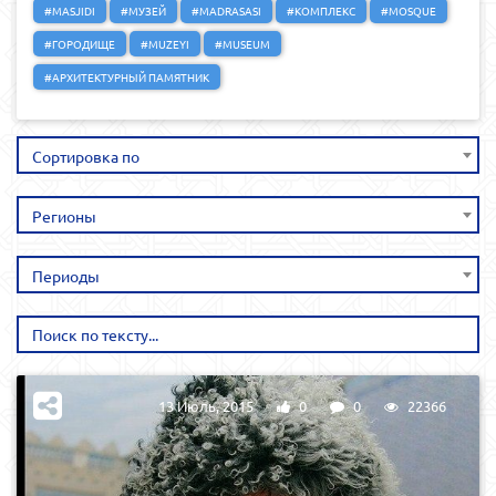
#MASJIDI
#МУЗЕЙ
#MADRASASI
#КОМПЛЕКС
#MOSQUE
#ГОРОДИЩЕ
#MUZEYI
#MUSEUM
#АРХИТЕКТУРНЫЙ ПАМЯТНИК
Сортировка по
Регионы
Периоды
13 Июль, 2015
0
0
22366