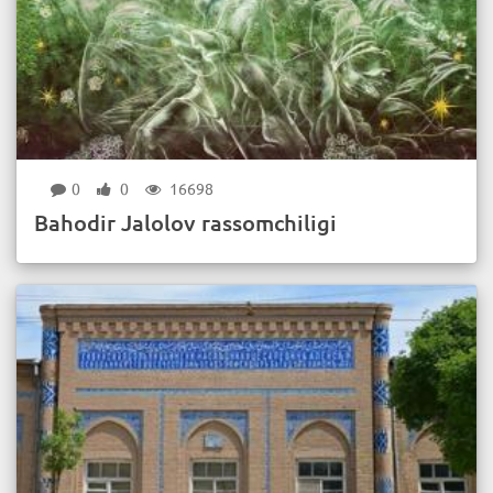
0
0
16698
Bahodir Jalolov rassomchiligi