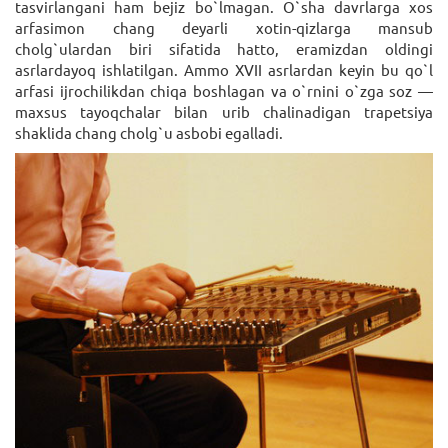
tasvirlangani ham bejiz bo`lmagan. O`sha davrlarga xos
arfasimon chang deyarli xotin-qizlarga mansub
cholg`ulardan biri sifatida hatto, eramizdan oldingi
asrlardayoq ishlatilgan. Ammo XVII asrlardan keyin bu qo`l
arfasi ijrochilikdan chiqa boshlagan va o`rnini o`zga soz —
maxsus tayoqchalar bilan urib chalinadigan trapetsiya
shaklida chang cholg`u asbobi egalladi.