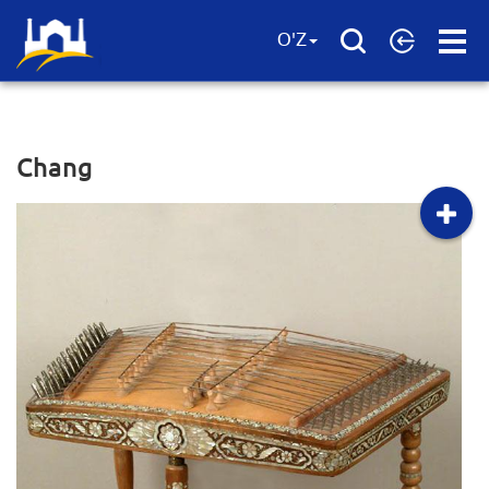
Open
O'Z
Menu
Chang