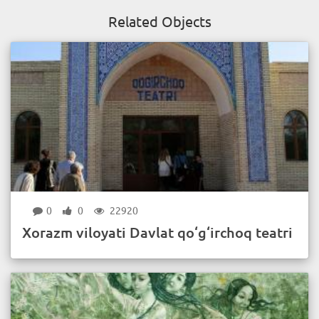
Related Objects
0
0
22920
Xorazm viloyati Davlat qo‘g‘irchoq teatri