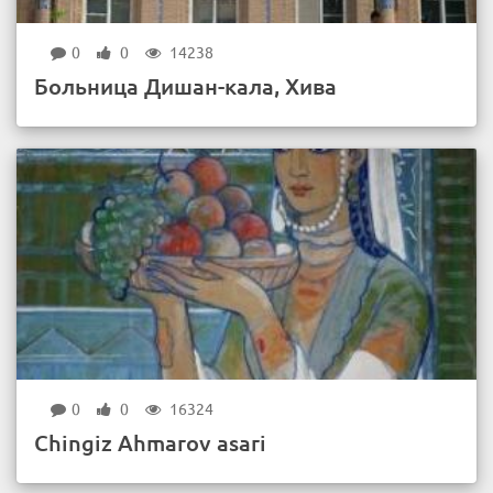
0
0
14238
Больница Дишан-кала, Хива
0
0
16324
Chingiz Ahmarov asari