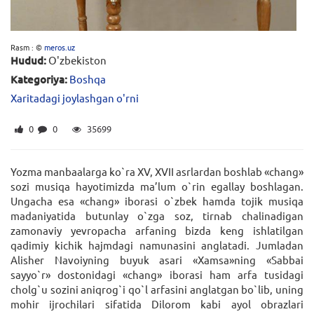
Rasm : ©
meros.uz
Hudud:
O'zbekiston
Kategoriya:
Boshqa
Xaritadagi joylashgan o'rni
0
0
35699
Yozma manbaalarga ko`ra XV, XVII asrlardan boshlab «chang»
sozi musiqa hayotimizda ma’lum o`rin egallay boshlagan.
Ungacha esa «chang» iborasi o`zbek hamda tojik musiqa
madaniyatida butunlay o`zga soz, tirnab chalinadigan
zamonaviy yevropacha arfaning bizda keng ishlatilgan
qadimiy kichik hajmdagi namunasini anglatadi. Jumladan
Alisher Navoiyning buyuk asari «Xamsa»ning «Sabbai
sayyo`r» dostonidagi «chang» iborasi ham arfa tusidagi
cholg`u sozini aniqrog`i qo`l arfasini anglatgan bo`lib, uning
mohir ijrochilari sifatida Dilorom kabi ayol obrazlari