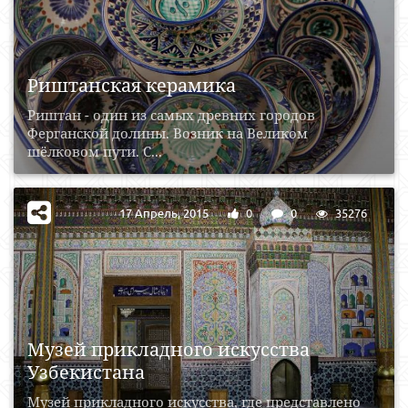
Риштанская керамика
Риштан - один из самых древних городов
Ферганской долины. Возник на Великом
шёлковом пути. С...
17 Апрель, 2015
0
0
35276
Музей прикладного искусства
Узбекистана
Музей прикладного искусства, где представлено