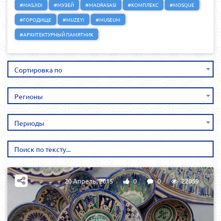
#MASJIDI
#МУЗЕЙ
#MADRASASI
#КОМПЛЕКС
#MOSQUE
#ГОРОДИЩЕ
#MUZEYI
#MUSEUM
#АРХИТЕКТУРНЫЙ ПАМЯТНИК
Сортировка по
Регионы
Периоды
20 Апрель, 2015
0
0
22059