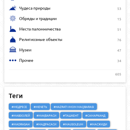
Чудеса природы
53
Обряды и традиции
15
Места паломничества
51
Религиозные объекты
76
Музеи
47
Прочее
34
605
Теги
#МЕДРЕСЕ
#МЕЧЕТЬ
#HAZRATI IMOM MAQBARASI
#МАВЗОЛЕЙ
#МАҚБАРАСИ
#ТАШКЕНТ
#САМАРКАНД
#MADRASAH
#МАДРАСАСИ
#MAUSOLEUM
#МАСЖИДИ