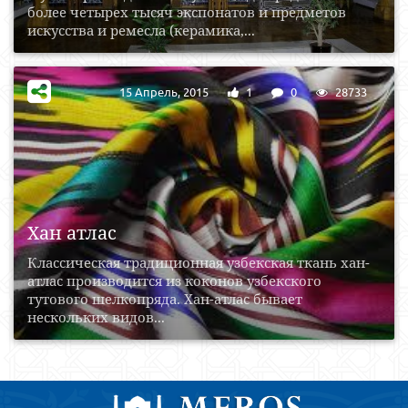
более четырех тысяч экспонатов и предметов
искусства и ремесла (керамика,...
15 Апрель, 2015
1
0
28733
Хан атлас
Классическая традиционная узбекская ткань хан-
атлас производится из коконов узбекского
тутового шелкопряда. Хан-атлас бывает
нескольких видов...