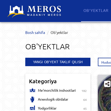
OB'YEKTLAR​
Bosh sahifa
Ob'yektlar​
OB'YEKTLAR​
YANGI OB'YEKT TAKLIF QILISH
Hudud
Kategoriya
Me‘morchilik inshootlari
182
Arxeologik obidalar
64
Yodgorliklar
45