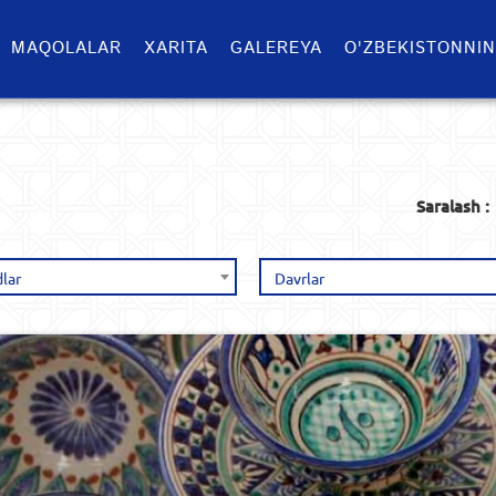
MAQOLALAR
XARITA
GALEREYA
O'ZBEKISTONNIN
Saralash :
lar
Davrlar