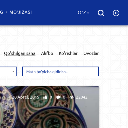
G 7 MO'JIZASI
O'Z
Qo'shilgan sana
Alifbo
Ko'rishlar
Ovozlar
20 Aprel, 2015
0
0
22042