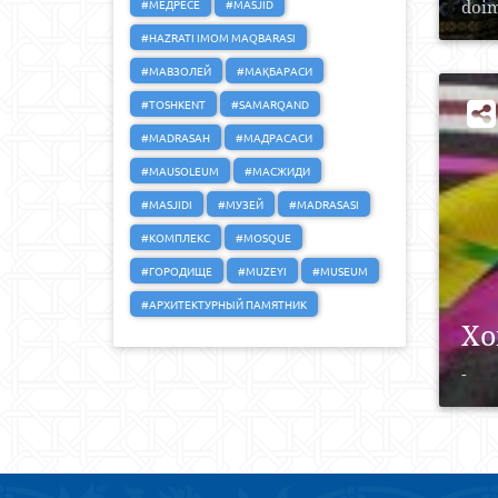
#МЕДРЕСЕ
#MASJID
doim
#HAZRATI IMOM MAQBARASI
#МАВЗОЛЕЙ
#МАҚБАРАСИ
#TOSHKENT
#SAMARQAND
#MADRASAH
#МАДРАСАСИ
#MAUSOLEUM
#МАСЖИДИ
#MASJIDI
#МУЗЕЙ
#MADRASASI
#КОМПЛЕКС
#MOSQUE
#ГОРОДИЩЕ
#MUZEYI
#MUSEUM
#АРХИТЕКТУРНЫЙ ПАМЯТНИК
Xo
-