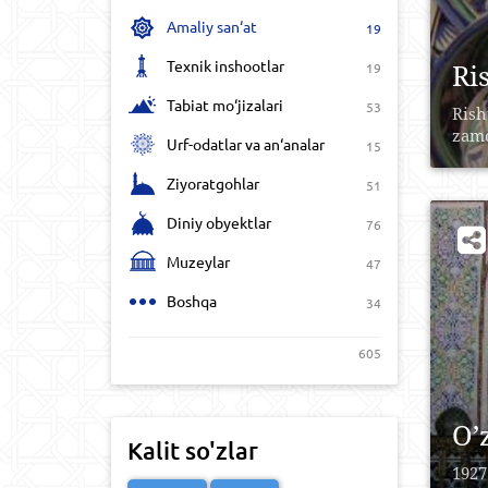
Amaliy san‘at
19
Texnik inshootlar
Ri
19
Tabiat mo‘jizalari
53
Rish
zаmо
Urf-odatlar va an‘analar
15
Ziyoratgohlar
51
Diniy obyektlar
76
Muzeylar
47
Boshqa
34
605
O’
Kalit so'zlar
1927