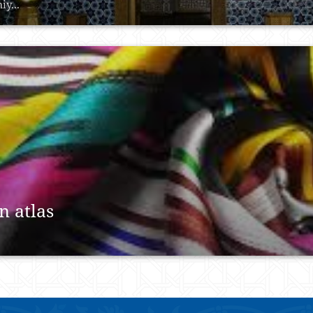
iy...
n atlas