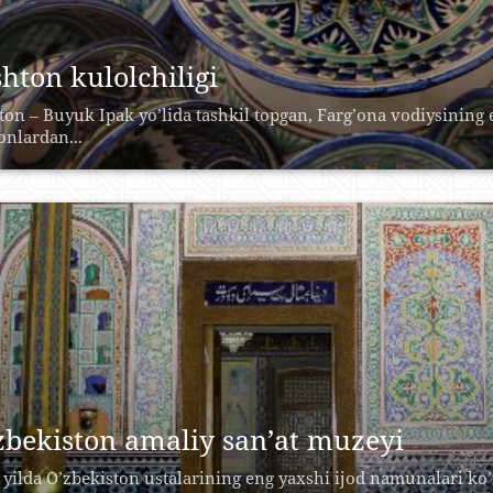
shton kulolchiligi
tоn – Buyuk Ipаk yo’lidа tаshkil tоpgаn, Fаrg’оnа vоdiysining
nlаrdаn...
zbekiston amaliy san’at muzeyi
 yilda O’zbekiston ustalarining eng yaxshi ijod namunalari ko’