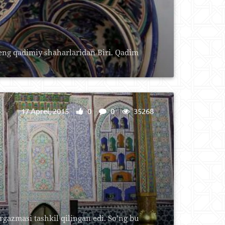
 eng qаdimiy shаhаrlаridаn Biri. Qаdim
17 Aprel, 2015
0
0
35268
rgazmasi tashkil qilingan edi. So’ng bu