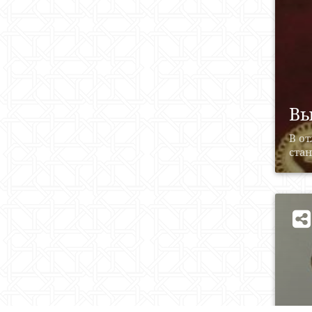
Вы
В о
ста