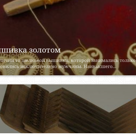
шивка золотом
тличии то шелковой вышивки, которой занимались тольк
новились исключительно мужчины. Наивысшего...