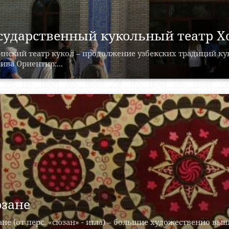
сударственный кукольный театр Х
нский театр кукол – продолжение узбекских традиций кук
Хива Ориентир:...
зане
не (от перс. «сюзан» - игла) – большие художественно в