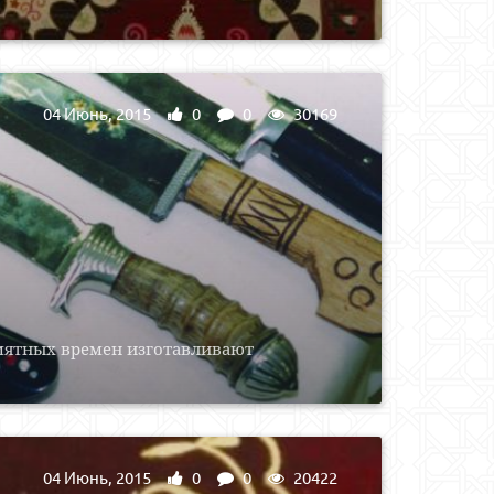
04 Июнь, 2015
0
0
30169
амятных времен изготавливают
04 Июнь, 2015
0
0
20422