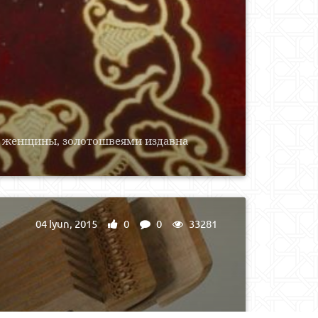
о женщины, золотошвеями издавна
04 Iyun, 2015
0
0
33281