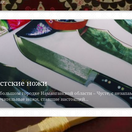
ах...
стские ножи
большом городке Наманганской области – Чусте, с незап
чательные ножи, ставшие настоящей...