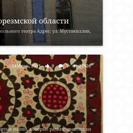
орезмской области
ольного театра Адрес: ул. Мустакиллик,
04 Июнь, 2015
0
0
22626
ышитые панно, которые развешиваются на