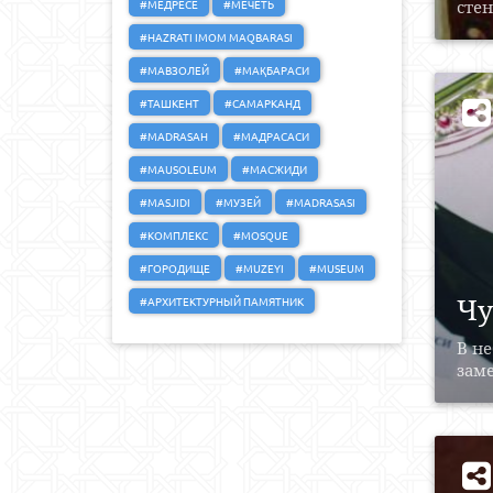
#МЕДРЕСЕ
#МЕЧЕТЬ
стен
#HAZRATI IMOM MAQBARASI
#МАВЗОЛЕЙ
#МАҚБАРАСИ
#ТАШКЕНТ
#САМАРКАНД
#MADRASAH
#МАДРАСАСИ
#MAUSOLEUM
#МАСЖИДИ
#MASJIDI
#МУЗЕЙ
#MADRASASI
#КОМПЛЕКС
#MOSQUE
#ГОРОДИЩЕ
#MUZEYI
#MUSEUM
Чу
#АРХИТЕКТУРНЫЙ ПАМЯТНИК
В не
заме