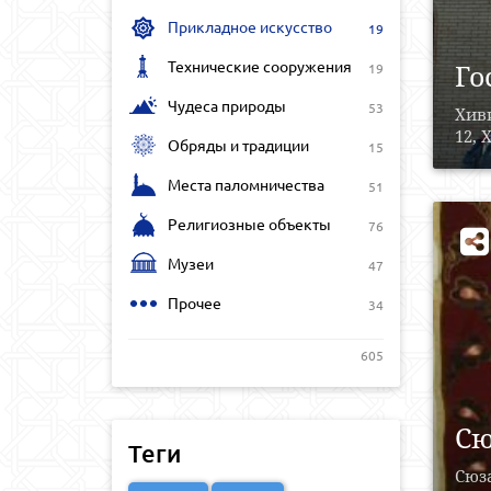
Прикладное искусство
19
Технические сооружения
Го
19
Чудеса природы
53
Хиви
12, 
Обряды и традиции
15
Места паломничества
51
Религиозные объекты
76
Музеи
47
Прочее
34
605
Сю
Теги
Сюза