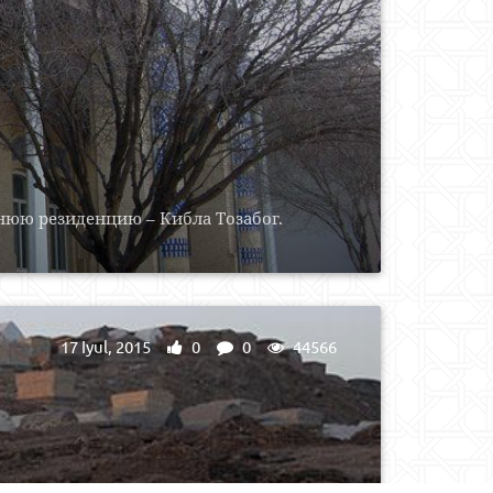
нюю резиденцию – Кибла Тозабог.
17 Iyul, 2015
0
0
44566