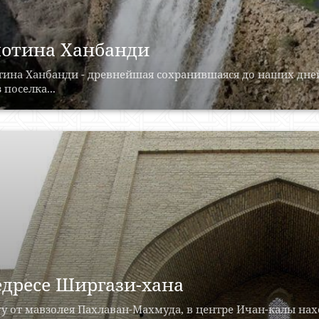
отина Ханбанди
ина Ханбанди - древнейшая сохранившаяся до наших дней
 поселка...
дресе Ширгази-хана
у от мавзолея Пахлаван-Махмуда, в центре Ичан-калы нахо