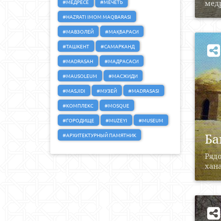
#МЕДРЕСЕ
#МЕЧЕТЬ
медр
#HAZRATI IMOM MAQBARASI
#МАВЗОЛЕЙ
#МАҚБАРАСИ
#ТАШКЕНТ
#САМАРКАНД
#MADRASAH
#МАДРАСАСИ
#MAUSOLEUM
#МАСЖИДИ
#MASJIDI
#МУЗЕЙ
#MADRASASI
#КОМПЛЕКС
#MOSQUE
#ГОРОДИЩЕ
#MUZEYI
#MUSEUM
Ба
#АРХИТЕКТУРНЫЙ ПАМЯТНИК
Рядо
хана