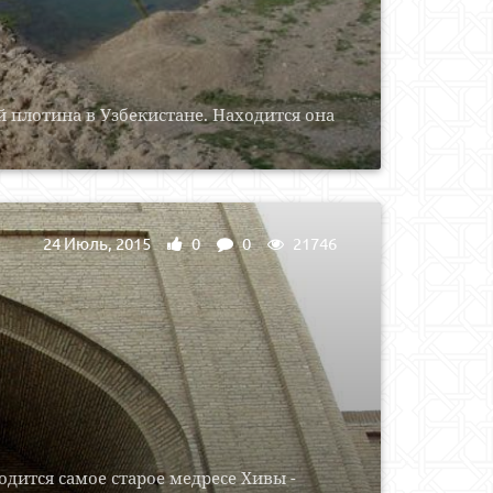
 плотина в Узбекистане. Находится она
24 Июль, 2015
0
0
21746
дится самое старое медресе Хивы -