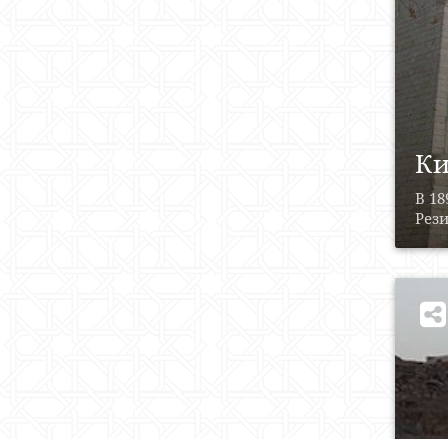
Ки
В 1
Рези