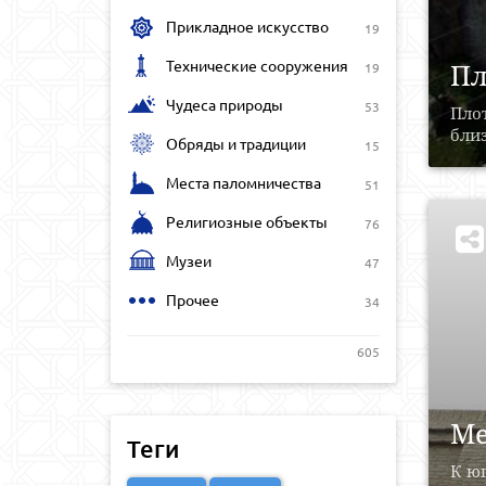
Прикладное искусство
19
Технические сооружения
Пл
19
Чудеса природы
53
Плот
близ
Обряды и традиции
15
Места паломничества
51
Религиозные объекты
76
Музеи
47
Прочее
34
605
Ме
Теги
К юг