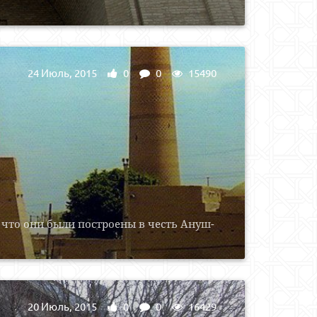
24 Июль, 2015
0
0
15490
 что они были построены в честь Ануш-
20 Июль, 2015
0
0
16429