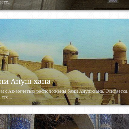
есе...
ни Ануш хана
м с Ак-мечетью расположены бани Ануш-хана. Считается,
 его...