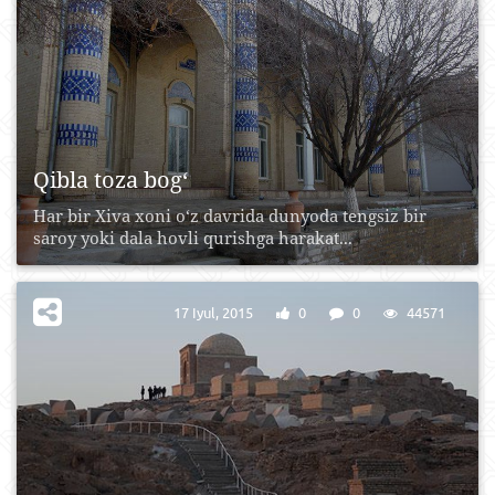
Qibla toza bog‘
Har bir Xiva xoni o‘z davrida dunyoda tengsiz bir
saroy yoki dala hovli qurishga harakat...
17 Iyul, 2015
0
0
44571