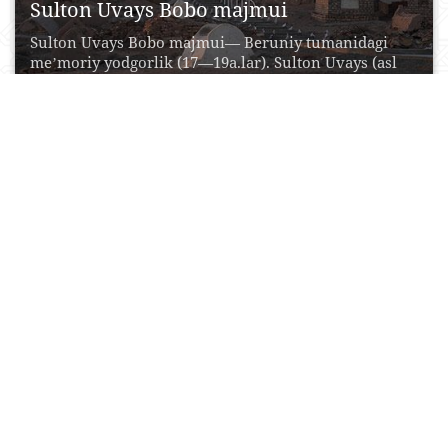
Sulton Uvays Bobo majmui
Sulton Uvays Bobo majmui— Beruniy tumanidagi
meʼmoriy yodgorlik (17—19a.lar). Sulton Uvays (asl
ismi Suhayl ibn...
17 Iyul, 2015
0
0
15821
Sayid Olovuddin maqbarasi
Maqbara “Ichan-Qal’a” arxitektura yodgorliklari
ichida eng qadimiylaridan biridir. Maqbara bitta
ziyoratxona va go‘rxonadan iborat. Asrlar...