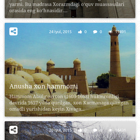
yarmi. Bu madrasa Xorazmdagi o‘quv muassasalari
orasida eng ko‘hnasidir....
24 Iyul, 2015
0
0
15491
Anusha xon hammomi
Hammom Abulg‘ozixon (1603-1663) hukmronligi
davrida 1657 yilda qurilgan, xon Karmanaga qilingan
omadli yurishidan keyin Xivaga...
20 Iyul, 2015
0
0
16431