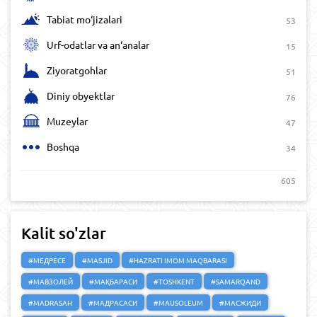
Tabiat mo‘jizalari
53
Urf-odatlar va an‘analar
15
Ziyoratgohlar
51
Diniy obyektlar
76
Muzeylar
47
Boshqa
34
605
Kalit so'zlar
#МЕДРЕСЕ
#MASJID
#HAZRATI IMOM MAQBARASI
#МАВЗОЛЕЙ
#МАҚБАРАСИ
#TOSHKENT
#SAMARQAND
#MADRASAH
#МАДРАСАСИ
#MAUSOLEUM
#МАСЖИДИ