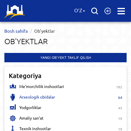
Open
O'Z
Menu
Bosh sahifa
Ob'yektlar​
OB'YEKTLAR​
YANGI OB'YEKT TAKLIF QILISH
Kategoriya
Me‘morchilik inshootlari
182
Arxeologik obidalar
64
Yodgorliklar
45
Amaliy san‘at
19
Texnik inshootlar
19