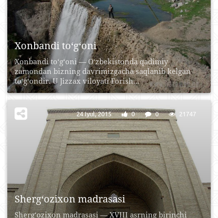
Xonbandi to‘g‘oni
Xonbandi to‘g‘oni — O‘zbekistonda qadimiy
zamondan bizning davrimizgacha saqlanib kelgan
to‘g‘ondir. U Jizzax viloyati Forish...
24 Iyul, 2015
0
0
21747
Sherg‘ozixon madrasasi
Sherg‘ozixon madrasasi — XVIII asrning birinchi