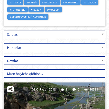
#MASJIDI
#МУЗЕЙ
#MADRASASI
#КОМПЛЕКС
#MOSQUE
#ГОРОДИЩЕ
#MUZEYI
#MUSEUM
#АРХИТЕКТУРНЫЙ ПАМЯТНИК
Saralash
Hududlar
Davrlar
08 Oktyabr, 2015
3
0
30531