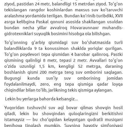
ziyod, pastidan 24 metr, balandligi 15 metrdan ziyod. To‘g‘on
tekislangan rangdor koshinlardan maxsus suv ko‘taruvchi
aralashma yordamida terilgan. Bundan ko‘rinib turibdiki, XVII
asrga kelibgina Paskal qonuni asosida shakllangan usuldan
bundan necha yillar avvalroq Movaraunnaxr muhandis-
gidrotexniklari suyuqlik bosimini hisobga ola bilishgan.
To‘g‘onning g‘arbiy qismidagi suv bo‘shatmasida turli
balandliklarda 9 ta konussimon shaklda yoriqlar qurilgan.
To‘g‘on poydevori tepa qismidan 4 barobar qalinroq. Pastki
qismining qalinligi 8 metr, tepasi 2 metr. Avvallari to‘g‘on
o‘zida uzunligi 1,5 km, kengligi 52 metrga, daraning
boshlanish qismi 200 metrga teng suv omborini saqlagan.
Bugungi kunda sun’iy suv omborining jomidan
foydalanilmaydi, zero, eng tepa qismiga qadar loyqa
chiqindilar bilan to‘lib, jarlikning tekis qismiga aylangan.
Lekin bu yerlarga bahorda kelsangiz...
Yuqoridan tushuvchi suv aql bovar qilmas shovqin hosil
qiladi, lekin bu shovqindan quloqlaringizni berkitishni
istamaysiz — bu cho‘qqidan kelayotgan qudratli musiqani
benihoya tinglash mumkin. Suvning hayotiy simfoniyasi