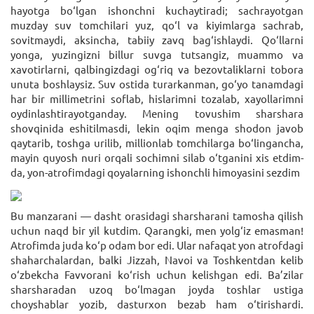
hayotga bo‘lgan ishonchni kuchaytiradi; sachrayotgan
muzday suv tomchilari yuz, qo‘l va kiyimlarga sachrab,
sovitmaydi, aksincha, tabiiy zavq bag‘ishlaydi. Qo‘llarni
yonga, yuzingizni billur suvga tutsangiz, muammo va
xavotirlarni, qalbingizdagi og‘riq va bezovtaliklarni tobora
unuta boshlaysiz. Suv ostida turarkanman, go‘yo tanamdagi
har bir millimetrini soflab, hislarimni tozalab, xayollarimni
oydinlashtirayotganday. Mening tovushim sharshara
shovqinida eshitilmasdi, lekin oqim menga shodon javob
qaytarib, toshga urilib, millionlab tomchilarga bo‘lingancha,
mayin quyosh nuri orqali sochimni silab o‘tganini xis etdim-
da, yon-atrofimdagi qoyalarning ishonchli himoyasini sezdim
Bu manzarani — dasht orasidagi sharsharani tamosha qilish
uchun naqd bir yil kutdim. Qarangki, men yolg‘iz emasman!
Atrofimda juda ko‘p odam bor edi. Ular nafaqat yon atrofdagi
shaharchalardan, balki Jizzah, Navoi va Toshkentdan kelib
o‘zbekcha Favvorani ko‘rish uchun kelishgan edi. Ba’zilar
sharsharadan uzoq bo‘lmagan joyda toshlar ustiga
choyshablar yozib, dasturxon bezab ham o‘tirishardi.