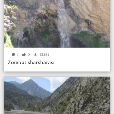
0
0
12595
Zombot sharsharasi