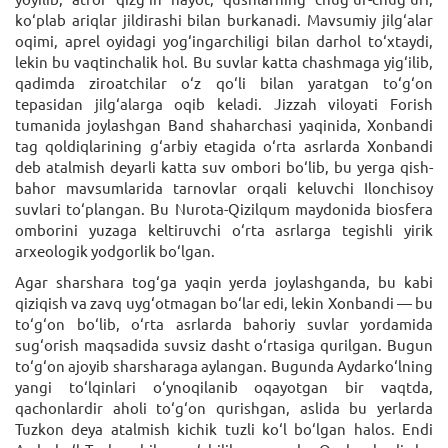
ko‘plab ariqlar jildirashi bilan burkanadi. Mavsumiy jilg‘alar
oqimi, aprel oyidagi yog‘ingarchiligi bilan darhol to‘xtaydi,
lekin bu vaqtinchalik hol. Bu suvlar katta chashmaga yig‘ilib,
qadimda ziroatchilar o‘z qo‘li bilan yaratgan to‘g‘on
tepasidan jilg‘alarga oqib keladi. Jizzah viloyati Forish
tumanida joylashgan Band shaharchasi yaqinida, Xonbandi
tag qoldiqlarining g‘arbiy etagida o‘rta asrlarda Xonbandi
deb atalmish deyarli katta suv ombori bo‘lib, bu yerga qish-
bahor mavsumlarida tarnovlar orqali keluvchi Ilonchisoy
suvlari to‘plangan. Bu Nurota-Qizilqum maydonida biosfera
omborini yuzaga keltiruvchi o‘rta asrlarga tegishli yirik
arxeologik yodgorlik bo‘lgan.
Agar sharshara tog‘ga yaqin yerda joylashganda, bu kabi
qiziqish va zavq uyg‘otmagan bo‘lar edi, lekin Xonbandi — bu
to‘g‘on bo‘lib, o‘rta asrlarda bahoriy suvlar yordamida
sug‘orish maqsadida suvsiz dasht o‘rtasiga qurilgan. Bugun
to‘g‘on ajoyib sharsharaga aylangan. Bugunda Aydarko‘lning
yangi to‘lqinlari o‘ynoqilanib oqayotgan bir vaqtda,
qachonlardir aholi to‘g‘on qurishgan, aslida bu yerlarda
Tuzkon deya atalmish kichik tuzli ko‘l bo‘lgan halos. Endi