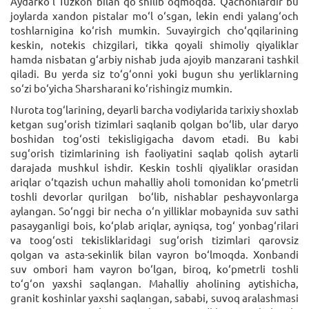
Aydarko‘l Tuzkon bilan qo‘shilib oqmoqda. Qachonlardir bu
joylarda xandon pistalar mo‘l o‘sgan, lekin endi yalang‘och
toshlarnigina ko‘rish mumkin. Suvayirgich cho‘qqilarining
keskin, notekis chizgilari, tikka qoyali shimoliy qiyaliklar
hamda nisbatan g‘arbiy nishab juda ajoyib manzarani tashkil
qiladi. Bu yerda siz to‘g‘onni yoki bugun shu yerliklarning
so‘zi bo‘yicha Sharsharani ko‘rishingiz mumkin.
Nurota tog‘larining, deyarli barcha vodiylarida tarixiy shoxlab
ketgan sug‘orish tizimlari saqlanib qolgan bo‘lib, ular daryo
boshidan tog‘osti tekisligigacha davom etadi. Bu kabi
sug‘orish tizimlarining ish faoliyatini saqlab qolish aytarli
darajada mushkul ishdir. Keskin toshli qiyaliklar orasidan
ariqlar o‘tqazish uchun mahalliy aholi tomonidan ko‘pmetrli
toshli devorlar qurilgan bo‘lib, nishablar peshayvonlarga
aylangan. So‘nggi bir necha o‘n yilliklar mobaynida suv sathi
pasayganligi bois, ko‘plab ariqlar, ayniqsa, tog‘ yonbag‘rilari
va toog‘osti tekisliklaridagi sug‘orish tizimlari qarovsiz
qolgan va asta-sekinlik bilan vayron bo‘lmoqda. Xonbandi
suv ombori ham vayron bo‘lgan, biroq, ko‘pmetrli toshli
to‘g‘on yaxshi saqlangan. Mahalliy aholining aytishicha,
granit koshinlar yaxshi saqlangan, sababi, suvoq aralashmasi