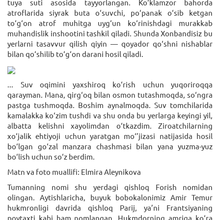
tuya suti asosida tayyorlangan. Ko‘klamzor bahorda
atroflarida siyrak buta o‘suvchi, po‘panak o‘sib ketgan
to‘g‘on atrof muhitga uyg‘un ko‘rinishdagi murakkab
muhandislik inshootini tashkil qiladi. Shunda Xonbandisiz bu
yerlarni tasavvur qilish qiyin — qoyador qo‘shni nishablar
bilan qo‘shilib to‘g‘on darani hosil qiladi.
... Suv oqimini yaxshiroq ko‘rish uchun yuqoriroqqa
qarayman. Mana, qirg‘oq bilan osmon tutashmoqda, so‘ngra
pastga tushmoqda. Boshim aynalmoqda. Suv tomchilarida
kamalakka ko‘zim tushdi va shu onda bu yerlarga keyingi yil,
albatta kelishni xayolimdan o‘tkazdim. Ziroatchilarning
xo‘jalik ehtiyoji uchun yaratgan mo‘’jizasi natijasida hosil
bo‘lgan go‘zal manzara chashmasi bilan yana yuzma-yuz
bo‘lish uchun so‘z berdim.
Matn va foto muallifi: Elmira Aleynikova
Tumanning nomi shu yerdagi qishloq Forish nomidan
olingan. Aytishlaricha, buyuk bobokalonimiz Amir Temur
hukmronligi davrida qishloq Parij, ya’ni Frantsiyaning
poytaxti kabi ham nomlangan. Hukmdorning amriga ko‘ra