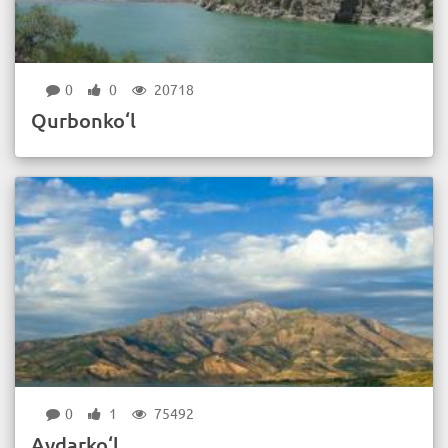
0
0
20718
Qurbonko‘l
0
1
75492
Aydarko‘l