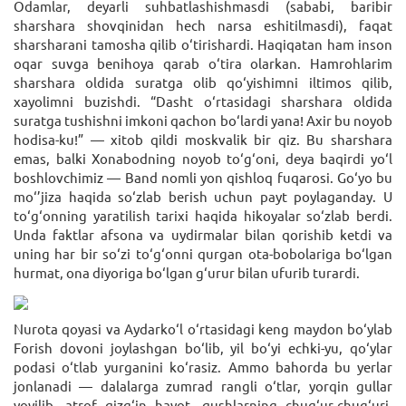
Odamlar, deyarli suhbatlashishmasdi (sababi, baribir
sharshara shovqinidan hech narsa eshitilmasdi), faqat
sharsharani tamosha qilib o‘tirishardi. Haqiqatan ham inson
oqar suvga benihoya qarab o‘tira olarkan. Hamrohlarim
sharshara oldida suratga olib qo‘yishimni iltimos qilib,
xayolimni buzishdi. “Dasht o‘rtasidagi sharshara oldida
suratga tushishni imkoni qachon bo‘lardi yana! Axir bu noyob
hodisa-ku!” — xitob qildi moskvalik bir qiz. Bu sharshara
emas, balki Xonabodning noyob to‘g‘oni, deya baqirdi yo‘l
boshlovchimiz — Band nomli yon qishloq fuqarosi. Go‘yo bu
mo‘’jiza haqida so‘zlab berish uchun payt poylaganday. U
to‘g‘onning yaratilish tarixi haqida hikoyalar so‘zlab berdi.
Unda faktlar afsona va uydirmalar bilan qorishib ketdi va
uning har bir so‘zi to‘g‘onni qurgan ota-bobolariga bo‘lgan
hurmat, ona diyoriga bo‘lgan g‘urur bilan ufurib turardi.
Nurota qoyasi va Aydarko‘l o‘rtasidagi keng maydon bo‘ylab
Forish dovoni joylashgan bo‘lib, yil bo‘yi echki-yu, qo‘ylar
podasi o‘tlab yurganini ko‘rasiz. Ammo bahorda bu yerlar
jonlanadi — dalalarga zumrad rangli o‘tlar, yorqin gullar
yoyilib, atrof qizg‘in hayot, qushlarning chug‘ur-chug‘uri,