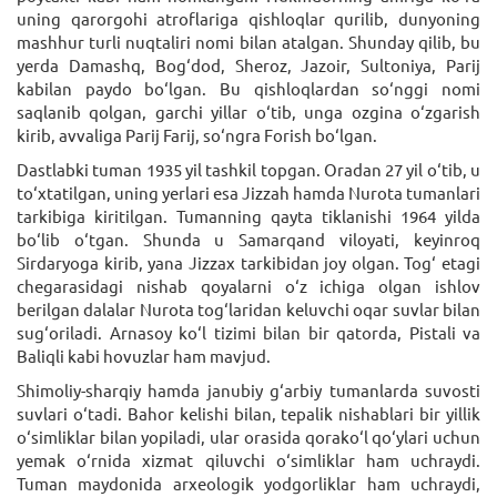
uning qarorgohi atroflariga qishloqlar qurilib, dunyoning
mashhur turli nuqtaliri nomi bilan atalgan. Shunday qilib, bu
yerda Damashq, Bog‘dod, Sheroz, Jazoir, Sultoniya, Parij
kabilan paydo bo‘lgan. Bu qishloqlardan so‘nggi nomi
saqlanib qolgan, garchi yillar o‘tib, unga ozgina o‘zgarish
kirib, avvaliga Parij Farij, so‘ngra Forish bo‘lgan.
Dastlabki tuman 1935 yil tashkil topgan. Oradan 27 yil o‘tib, u
to‘xtatilgan, uning yerlari esa Jizzah hamda Nurota tumanlari
tarkibiga kiritilgan. Tumanning qayta tiklanishi 1964 yilda
bo‘lib o‘tgan. Shunda u Samarqand viloyati, keyinroq
Sirdaryoga kirib, yana Jizzax tarkibidan joy olgan. Tog‘ etagi
chegarasidagi nishab qoyalarni o‘z ichiga olgan ishlov
berilgan dalalar Nurota tog‘laridan keluvchi oqar suvlar bilan
sug‘oriladi. Arnasoy ko‘l tizimi bilan bir qatorda, Pistali va
Baliqli kabi hovuzlar ham mavjud.
Shimoliy-sharqiy hamda janubiy g‘arbiy tumanlarda suvosti
suvlari o‘tadi. Bahor kelishi bilan, tepalik nishablari bir yillik
o‘simliklar bilan yopiladi, ular orasida qorako‘l qo‘ylari uchun
yemak o‘rnida xizmat qiluvchi o‘simliklar ham uchraydi.
Tuman maydonida arxeologik yodgorliklar ham uchraydi,