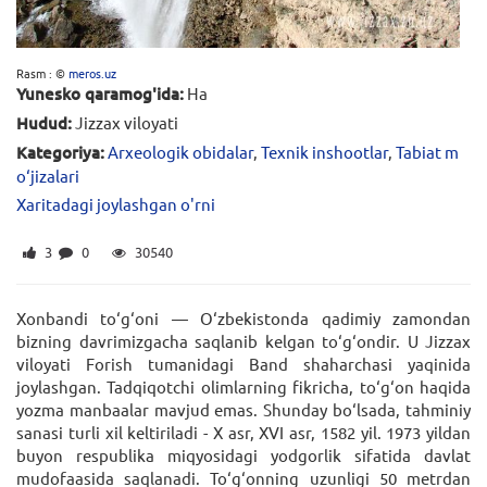
Rasm : ©
meros.uz
Yunesko qaramog'ida:
Ha
Hudud:
Jizzax viloyati
Kategoriya:
Arxeologik obidalar
,
Texnik inshootlar
,
Tabiat m
o‘jizalari
Xaritadagi joylashgan o'rni
3
0
30540
Xonbandi to‘g‘oni — O‘zbekistonda qadimiy zamondan
bizning davrimizgacha saqlanib kelgan to‘g‘ondir. U Jizzax
viloyati Forish tumanidagi Band shaharchasi yaqinida
joylashgan. Tadqiqotchi olimlarning fikricha, to‘g‘on haqida
yozma manbaalar mavjud emas. Shunday bo‘lsada, tahminiy
sanasi turli xil keltiriladi - X asr, XVI asr, 1582 yil. 1973 yildan
buyon respublika miqyosidagi yodgorlik sifatida davlat
mudofaasida saqlanadi. To‘g‘onning uzunligi 50 metrdan