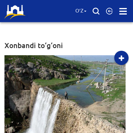
Open
O'Z
Menu
Xonbandi to‘g‘oni