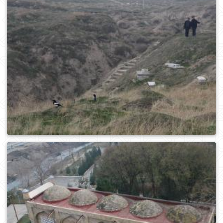
0
392
0
160