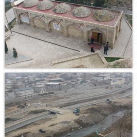
0
464
0
424