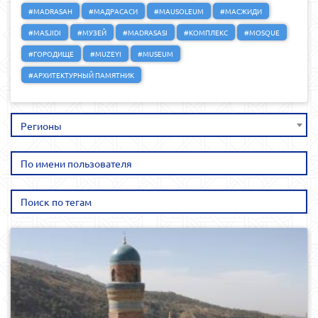
#MADRASAH
#МАДРАСАСИ
#MAUSOLEUM
#МАСЖИДИ
#MASJIDI
#МУЗЕЙ
#MADRASASI
#КОМПЛЕКС
#MOSQUE
#ГОРОДИЩЕ
#MUZEYI
#MUSEUM
#АРХИТЕКТУРНЫЙ ПАМЯТНИК
Регионы