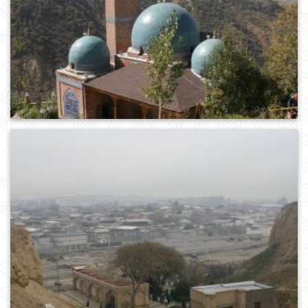
0
631
0
252