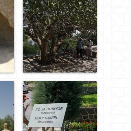
0
427
0
247