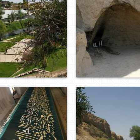
0
371
0
444
0
469
0
243