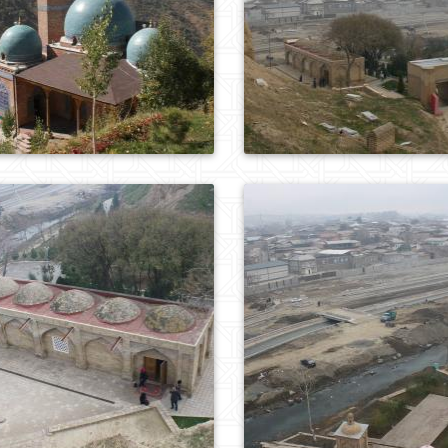
0
631
0
252
0
464
0
424