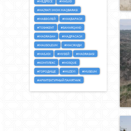
#МЕДРЕСЕ
#MASJID
#HAZRATI IMOM MAQBARASI
#МАВЗОЛЕЙ
#МАҚБАРАСИ
#TOSHKENT
#SAMARQAND
#MADRASAH
#МАДРАСАСИ
#MAUSOLEUM
#МАСЖИДИ
#MASJIDI
#МУЗЕЙ
#MADRASASI
#КОМПЛЕКС
#MOSQUE
#ГОРОДИЩЕ
#MUZEYI
#MUSEUM
#АРХИТЕКТУРНЫЙ ПАМЯТНИК