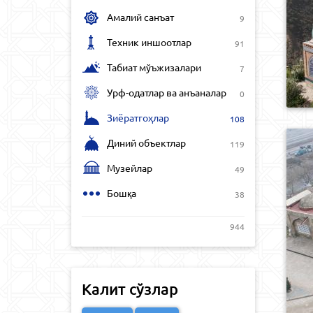
Амалий санъат
9
Техник иншоотлар
91
Табиат мўъжизалари
7
Урф-одатлар ва анъаналар
0
Зиёратгоҳлар
108
Диний объектлар
119
Музейлар
49
Бошқа
38
944
Калит сўзлар