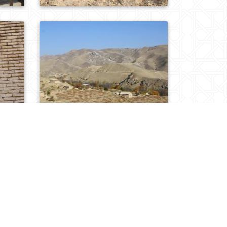
0
193