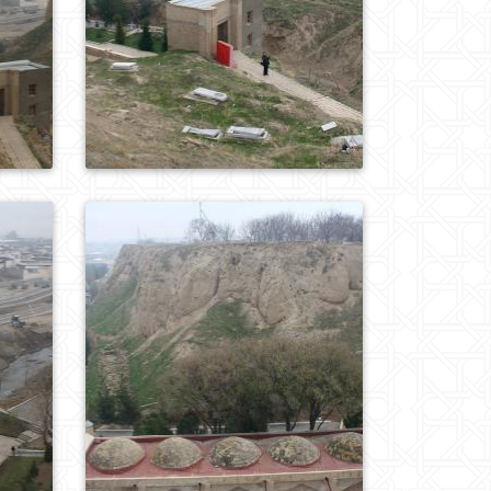
0
416
0
445