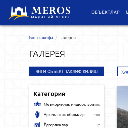
ОБЪЕКТЛАР
Бош сахифа
Галерея
ГАЛЕРЕЯ
ЯНГИ ОБЪЕКТ ТАКЛИФ ҚИЛИШ
Ҳуд
Категория
Меъморчилик иншоотлари
406
Археологик обидалар
100
Ёдгорликлар
17