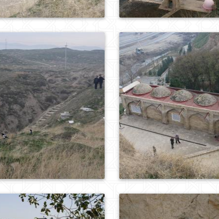
0
395
0
161