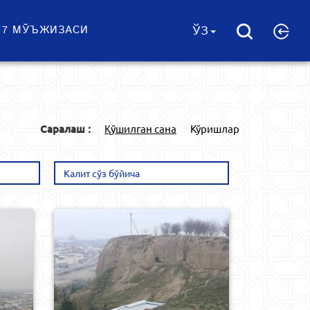
 7 МЎЪЖИЗАСИ
ЎЗ
Саралаш :
Қўшилган сана
Кўришлар