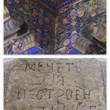
0
746
0
986