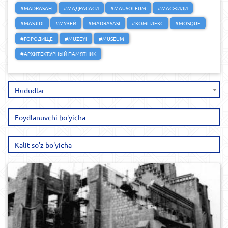
#MADRASAH
#МАДРАСАСИ
#MAUSOLEUM
#МАСЖИДИ
#MASJIDI
#МУЗЕЙ
#MADRASASI
#КОМПЛЕКС
#MOSQUE
#ГОРОДИЩЕ
#MUZEYI
#MUSEUM
#АРХИТЕКТУРНЫЙ ПАМЯТНИК
Hududlar