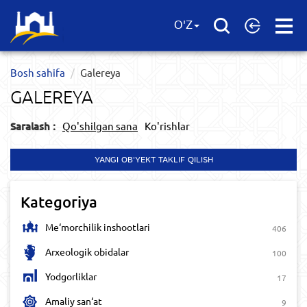
Open
O'Z
Menu
Bosh sahifa
Galereya
GALEREYA
Saralash :
Qo'shilgan sana
Ko'rishlar
YANGI OB'YEKT TAKLIF QILISH
Kategoriya
Me‘morchilik inshootlari
406
Arxeologik obidalar
100
Yodgorliklar
17
Amaliy san‘at
9