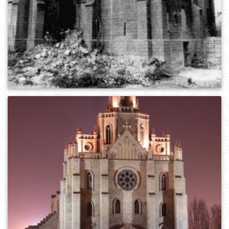
0
884
0
1110