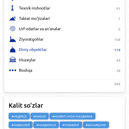
Texnik inshootlar
91
Tabiat mo‘jizalari
7
Urf-odatlar va an‘analar
0
Ziyoratgohlar
108
Diniy obyektlar
119
Muzeylar
49
Boshqa
38
944
Kalit so'zlar
#МЕДРЕСЕ
#MASJID
#HAZRATI IMOM MAQBARASI
#МАВЗОЛЕЙ
#МАҚБАРАСИ
#TOSHKENT
#SAMARQAND