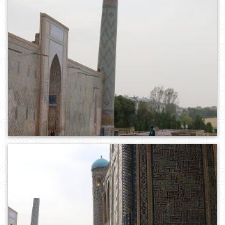
0
408
0
575