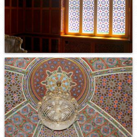
0
535
0
452