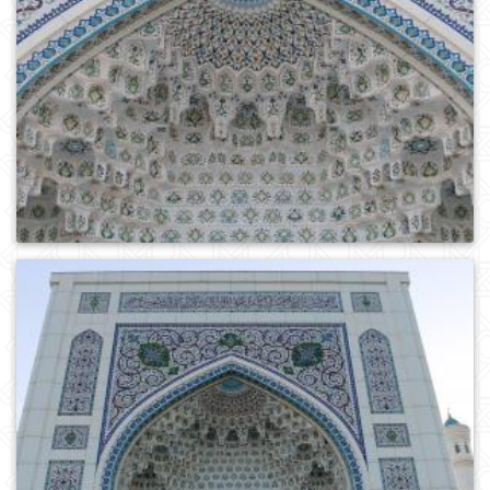
0
492
0
570