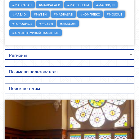
#MADRASAH
#МАДРАСАСИ
#MAUSOLEUM
#МАСЖИДИ
#MASJIDI
#МУЗЕЙ
#MADRASASI
#КОМПЛЕКС
#MOSQUE
#ГОРОДИЩЕ
#MUZEYI
#MUSEUM
#АРХИТЕКТУРНЫЙ ПАМЯТНИК
Регионы