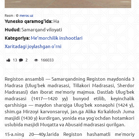
Rasm : ©
meros.uz
Yunesko qaramog'ida:
Ha
Hudud:
Samarqand viloyati
Kategoriya:
Me‘morchilik inshootlari
Xaritadagi joylashgan o'rni
13
2
166033
Registon ansambli — Samarqandning Registon maydonida 3
Madrasa {Ulugʻbek madrasasi, Tillakori Madrasasi, Sherdor
Madrasasi) dan iborat meʼmoriy majmua. Dastlab Ulugʻbek
madrasasi (1417—1420 yy) bunyod etilib, keyinchalik
qarshisiga — maydon sharqiga Ulugʻbek xonaqohi (1424 y),
shim.ga Mirzoyi karvonsaroyi, jan.ga Alika Koʻkaldosh Juma
masjidi (1430 y) kurdirgan, yonida esa yogʻochdan hotamkori
uslubida masjidi Muqatta va Abusaid madrasasi qurilgan.
15-a.ning 20—40y.larida Registon hashamatli meʼmoriy