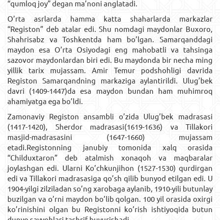
“qumloq joy” degan ma’noni anglatadi.
O’rta asrlarda hamma katta shaharlarda markazlar
“Registon” deb atalar edi. Shu nomdagi maydonlar Buxoro,
Shahrisabz va Toshkentda ham bo’lgan. Samarqanddagi
maydon esa O’rta Osiyodagi eng mahobatli va tahsinga
sazovor maydonlardan biri edi. Bu maydonda bir necha ming
yillik tarix mujassam. Amir Temur podshohligi davrida
Registon Samarqandning markaziga aylantirildi. Ulug’bek
davri (1409-1447)da esa maydon bundan ham muhimroq
ahamiyatga ega bo’ldi.
Zamonaviy Registon ansambli o’zida Ulug’bek madrasasi
(1417-1420), Sherdor madrasasi(1619-1636) va Tillakori
masjid-madrasasini (1647-1660) mujassam
etadi.Registonning janubiy tomonida xalq orasida
“Childuxtaron” deb atalmish xonaqoh va maqbaralar
joylashgan edi. Ularni Ko’chkunjihon (1527-1530) qurdirgan
edi va Tillakori madrasasiga qo’sh qilib bunyod etilgan edi. U
1904-yilgi zilziladan so’ng xarobaga aylanib, 1910-yili butunlay
buzilgan va o’rni maydon bo’lib qolgan. 100 yil orasida oxirgi
ko’rinishini olgan bu Registonni ko’rish ishtiyoqida butun
dunyo sayyohlari tashrif buyurishadi.