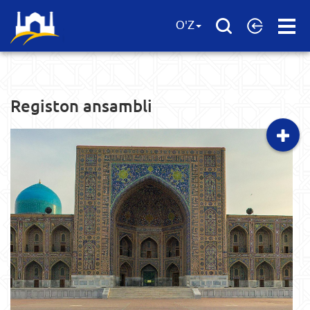
Open
O'Z
Menu
Registon ansambli