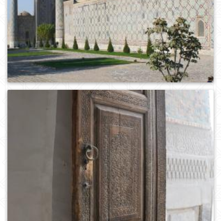
0
297
0
454