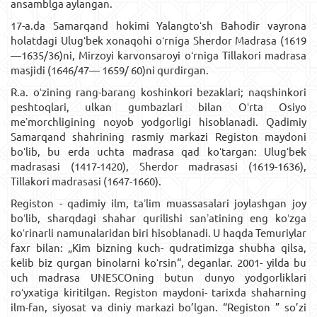
ansamblga aylangan.
17-a.da Samarqand hokimi Yalangtoʻsh Bahodir vayrona
holatdagi Ulugʻbek xonaqohi oʻrniga Sherdor Madrasa (1619
—1635/36)ni, Mirzoyi karvonsaroyi oʻrniga Tillakori madrasa
masjidi (1646/47— 1659/ 60)ni qurdirgan.
R.a. oʻzining rang-barang koshinkori bezaklari; naqshinkori
peshtoqlari, ulkan gumbazlari bilan Oʻrta Osiyo
meʼmorchligining noyob yodgorligi hisoblanadi. Qadimiy
Samarqand shahrining rasmiy markazi Registon maydoni
boʻlib, bu erda uchta madrasa qad koʻtargan: Ulugʻbek
madrasasi (1417-1420), Sherdor madrasasi (1619-1636),
Tillakori madrasasi (1647-1660).
Registon - qadimiy ilm, taʼlim muassasalari joylashgan joy
boʻlib, sharqdagi shahar qurilishi sanʼatining eng koʻzga
koʻrinarli namunalaridan biri hisoblanadi. U haqda Temuriylar
faxr bilan: „Kim bizning kuch- qudratimizga shubha qilsa,
kelib biz qurgan binolarni koʻrsin“, deganlar. 2001- yilda bu
uch madrasa UNESCOning butun dunyo yodgorliklari
roʻyxatiga kiritilgan. Registon maydoni- tarixda shaharning
ilm-fan, siyosat va diniy markazi bo’lgan. “Registon ” so’zi