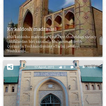
Ko‘kaldosh madrasasi
«Ko’kaldosh» madrasasi Toshkent shahridagi tarixiy
obidalardan biri sanaladi. Muhammad Solih
Qoraxo’ja Toshkandiyning «Tarixi jadidayi
Toshkand»...
17 Aprel, 2015
0
0
10878