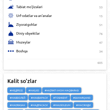
Tabiat mo‘jizalari
53
Urf-odatlar va an‘analar
15
Ziyoratgohlar
51
Diniy obyektlar
76
Muzeylar
47
Boshqa
34
605
Kalit so'zlar
#МЕДРЕСЕ
#MASJID
#HAZRATI IMOM MAQBARASI
#МАВЗОЛЕЙ
#МАҚБАРАСИ
#TOSHKENT
#SAMARQAND
#MADRASAH
#МАДРАСАСИ
#MAUSOLEUM
#МАСЖИДИ