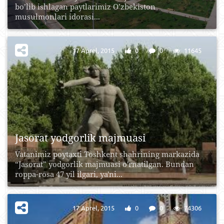
bo’lib ishlagan paytlarimiz O’zbekiston
musulmonlari idorasi...
17 Aprel, 2015
0
0
11645
Jasorat yodgorlik majmuasi
Vatanimiz poytaxti Toshkent shahrining markazida
“Jasorat” yodgorlik majmuasi o'rnatilgan. Bundan
roppa-rosa 47 yil ilgari, ya'ni...
17 Aprel, 2015
0
0
74306