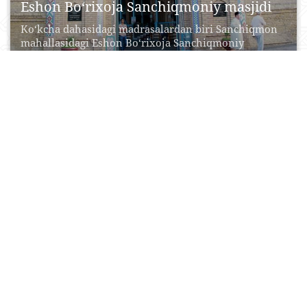
Eshon Bo‘rixoja Sanchiqmoniy masjidi
Ko‘kcha dahasidagi madrasalardan biri Sanchiqmon
mahallasidagi Eshon Bo‘rixoja Sanchiqmoniy
madrasasi bo‘lib, u Qo‘qon xoni Umarxon...
17 Aprel, 2015
0
0
99659
Ismoil Somoniy maqbarasi
O‘rta Osiyoda Somoniylar davri me’morchiligining
nodir namunalaridan biri bo‘lgan bu tarixiy obida
Ismoil Somoniy tomonidan...