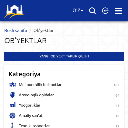
Open
O'Z
Menu
Bosh sahifa
Ob'yektlar​
OB'YEKTLAR​
YANGI OB'YEKT TAKLIF QILISH
Kategoriya
Me‘morchilik inshootlari
182
Arxeologik obidalar
64
Yodgorliklar
45
Amaliy san‘at
19
Texnik inshootlar
19