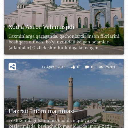
Xodja Axror Vali masjidi
Taxminlarga qaraganda, qachonlardir inson fikrlarini
boshqara oluvchi bo’yi uzundan kelgan odamlar
(atlantalar) O’zbekiston hududiga kelishgan...
17 Aprel, 2015
0
0
29281
Hazrati Imom majmuasi
Toshkentdagi Islom ma’hadida o’qib yurgan
kezlarimizda, keyinchalik masjidlarda imom-xatib