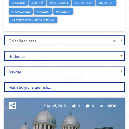
#MASJIDI
#МУЗЕЙ
#MADRASASI
#КОМПЛЕКС
#MOSQUE
#ГОРОДИЩЕ
#MUZEYI
#MUSEUM
#АРХИТЕКТУРНЫЙ ПАМЯТНИК
×
Qo'shilgan sana
Hududlar
Davrlar
17 Aprel, 2015
0
0
16636