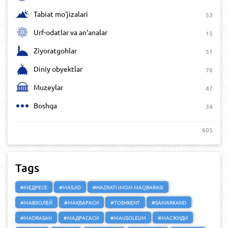
Tabiat mo‘jizalari
53
Urf-odatlar va an‘analar
15
Ziyoratgohlar
51
Diniy obyektlar
76
Muzeylar
47
Boshqa
34
605
Tags
#МЕДРЕСЕ
#MASJID
#HAZRATI IMOM MAQBARASI
#МАВЗОЛЕЙ
#МАҚБАРАСИ
#TOSHKENT
#SAMARKAND
#MADRASAH
#МАДРАСАСИ
#MAUSOLEUM
#МАСЖИДИ