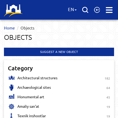
Open
EN
Menu
Home
Objects
OBJECTS
SUGGEST A NEW OBJECT
Category
Architectural structures
182
Archaeological sites
64
Monumental art
45
Amaliy san‘at
19
Texnik inshootlar
19