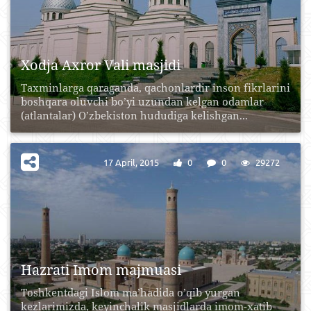
Xodja Axror Vali masjidi
Taxminlarga qaraganda, qachonlardir inson fikrlarini
boshqara oluvchi bo’yi uzundan kelgan odamlar
(atlantalar) O’zbekiston hududiga kelishgan...
17 April, 2015
0
0
29272
Hazrati Imom majmuasi
Toshkentdagi Islom ma’hadida o’qib yurgan
kezlarimizda, keyinchalik masjidlarda imom-xatib