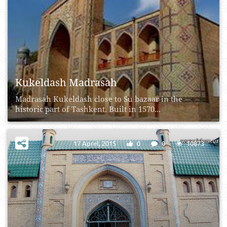
Kukeldash Madrasah
Madrasah Kukeldash close to Su bazaar in the
historic part of Tashkent. Built in 1570...
17 Aprel, 2015
0
0
10873