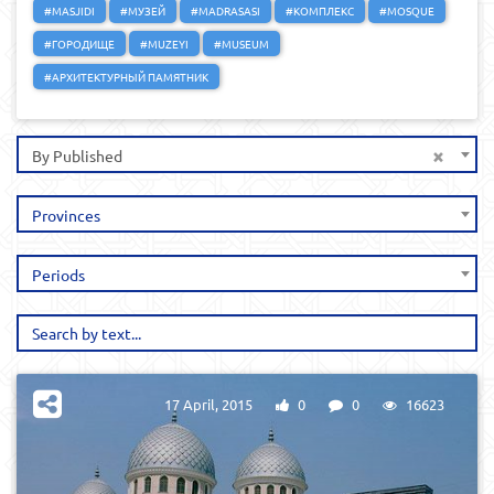
#MASJIDI
#МУЗЕЙ
#MADRASASI
#КОМПЛЕКС
#MOSQUE
#ГОРОДИЩЕ
#MUZEYI
#MUSEUM
#АРХИТЕКТУРНЫЙ ПАМЯТНИК
×
By Published
Provinces
Periods
17 April, 2015
0
0
16623