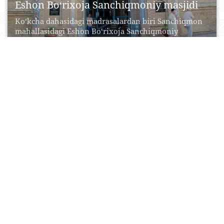
Eshon Bo‘rixoja Sanchiqmoniy masjidi
Ko‘kcha dahasidagi madrasalardan biri Sanchiqmon
mahallasidagi Eshon Bo‘rixoja Sanchiqmoniy
madrasasi bo‘lib, u Qo‘qon xoni Umarxon...
17 Aprel, 2015
0
0
99633
Ismoil Somoniy maqbarasi
O‘rta Osiyoda Somoniylar davri me’morchiligining
nodir namunalaridan biri bo‘lgan bu tarixiy obida
Ismoil Somoniy tomonidan...