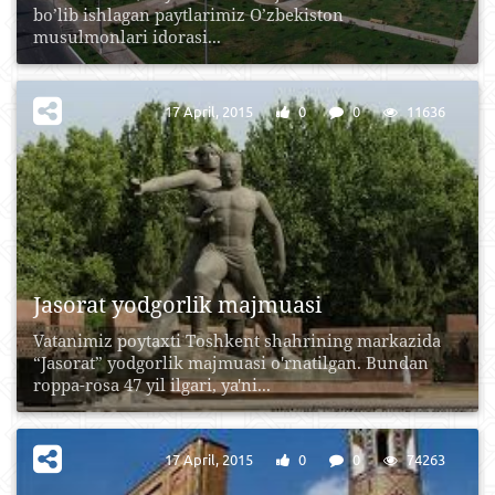
bo’lib ishlagan paytlarimiz O’zbekiston
musulmonlari idorasi...
17 April, 2015
0
0
11636
Jasorat yodgorlik majmuasi
Vatanimiz poytaxti Toshkent shahrining markazida
“Jasorat” yodgorlik majmuasi o'rnatilgan. Bundan
roppa-rosa 47 yil ilgari, ya'ni...
17 April, 2015
0
0
74263