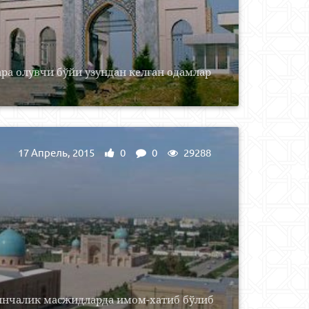
ра олувчи бўйи узундан келган одамлар
17 Апрель, 2015
0
0
29288
инчалик масжидларда имом-хатиб бўлиб