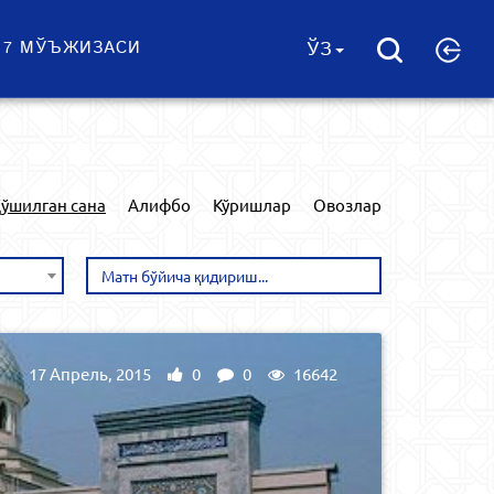
 7 МЎЪЖИЗАСИ
ЎЗ
ўшилган сана
Алифбо
Кўришлар
Овозлар
17 Апрель, 2015
0
0
16642