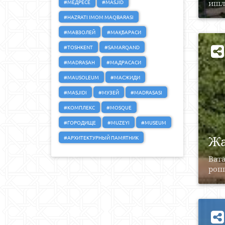
#МЕДРЕСЕ
#MASJID
ишл
#HAZRATI IMOM MAQBARASI
#МАВЗОЛЕЙ
#МАҚБАРАСИ
#TOSHKENT
#SAMARQAND
#MADRASAH
#МАДРАСАСИ
#MAUSOLEUM
#МАСЖИДИ
#MASJIDI
#МУЗЕЙ
#MADRASASI
#КОМПЛЕКС
#MOSQUE
#ГОРОДИЩЕ
#MUZEYI
#MUSEUM
Жа
#АРХИТЕКТУРНЫЙ ПАМЯТНИК
Ват
ропп