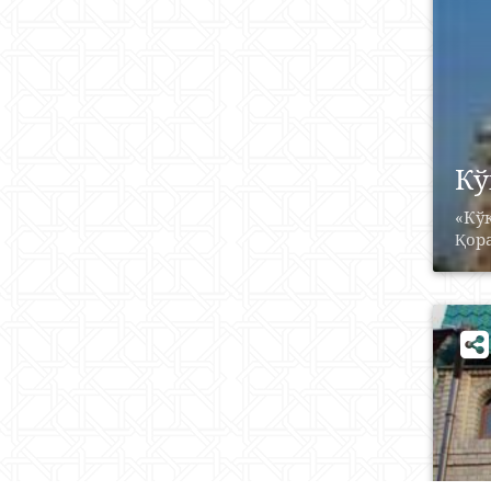
Кў
«Кў
Қор