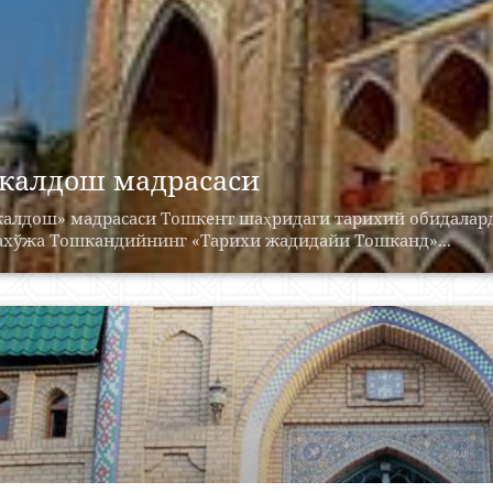
калдош мадрасаси
калдош» мадрасаси Тошкент шаҳридаги тарихий обидалард
ахўжа Тошкандийнинг «Тарихи жадидайи Тошканд»...