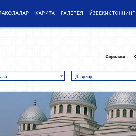
МАҚОЛАЛАР
ХАРИТА
ГАЛЕРЕЯ
ЎЗБЕКИСТОННИНГ
Саралаш :
Қ
лар
Даврлар