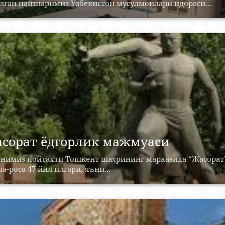
аган пайтларимиз Ўзбекистон мусулмонлари идораси...
сорат ёдгорлик мажмуаси
анимиз пойтахти Тошкент шаҳрининг марказида “Жасорат”
а-роса 47 йил илгари, яъни...