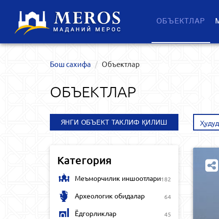
ОБЪЕКТЛАР
Бош сахифа
Объектлар
ОБЪЕКТЛАР
ЯНГИ ОБЪЕКТ ТАКЛИФ ҚИЛИШ
Ҳудуд
Категория
Меъморчилик иншоотлари
182
Археологик обидалар
64
Ёдгорликлар
45