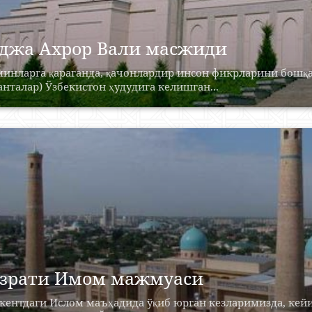
джа Ахрор Вали масжиди
инларга қараганда, қачонлардир инсон фикрларини бошқа
анталар) Ўзбекистон ҳудудига келишган...
зрати Имом мажмуаси
кентдаги Ислом маъҳадида ўқиб юрган кезларимизда, кей