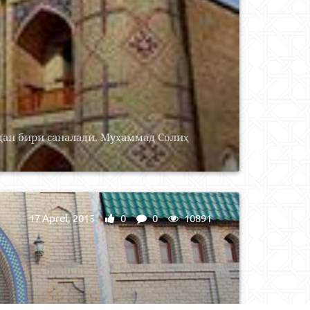
ан бири саналади. Муҳаммад Солиҳ
17 Aprel, 2015
0
0
10891