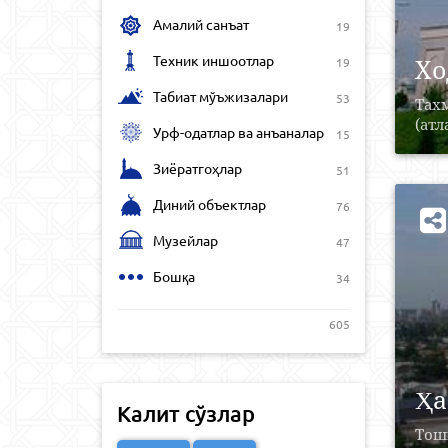
Амалий санъат
19
Техник иншоотлар
Хо
19
Табиат мўъжизалари
53
Тахм
(атл
Урф-одатлар ва анъаналар
15
Зиёратгоҳлар
51
Диний объектлар
76
Музейлар
47
Бошқа
34
605
Ҳа
Калит сўзлар
Тош