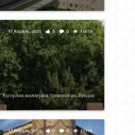
17 Апрель, 2015
0
0
11659
 ёдгорлик мажмуаси ўрнатилган. Бундан
17 Апрель, 2015
0
0
74314