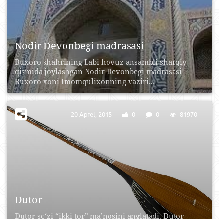
Nodir Devonbegi madrasasi
Buxoro shahrining Labi hovuz ansambli sharqiy
qismida joylashgan Nodir Devonbegi madrasasi
Buxoro xoni Imomqulixonning vaziri...
20 Aprel, 2015
0
0
81970
Dutor
Dutor so‘zi “ikki tor” ma’nosini anglatadi. Dutor