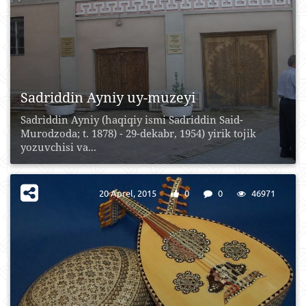
Sadriddin Ayniy uy-muzeyi
Sadriddin Ayniy (haqiqiy ismi Sadriddin Said-
Murodzoda; t. 1878) - 29-dekabr, 1954) yirik tojik
yozuvchisi va...
20 Aprel, 2015
0
0
46971