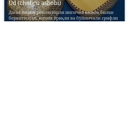
Ud (cholg‘u asbobi)
Дағал йирик резонаторли ингичка қопқоқ билан
беркитилган, кичик ёриқли ва бўйинчали грифли
мусиқий чолғу асбоби....
20 Aprel, 2015
0
0
17473
Oqsaroy maqbarasi
Мавзолей Аксарай (Ак-Сарай; от тюрк. ак — белый,
сарай — дворец) — мемориально-культовое
сооружение XV...