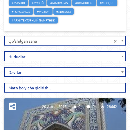
#MASJIDI
#МУЗЕЙ
#MADRASASI
#КОМПЛЕКС
#MOSQUE
#ГОРОДИЩЕ
#MUZEYI
#MUSEUM
#АРХИТЕКТУРНЫЙ ПАМЯТНИК
×
Qo'shilgan sana
Hududlar
Davrlar
20 Aprel, 2015
0
0
28662