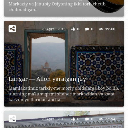
Markaziy va Janubiy Osiyoning ikki torli chetib
chalinadigan...
20 Aprel, 2015
0
0
19500
Langar — Alloh yaratgan joy
Mamlakatimiz tarixiy-me’moriy obidalarga boy bo‘lib,
ularning ma’lum qismi shahar markazidan va katta
karvon yo‘llaridan ancha...
20 Aprel, 2015
0
0
22594