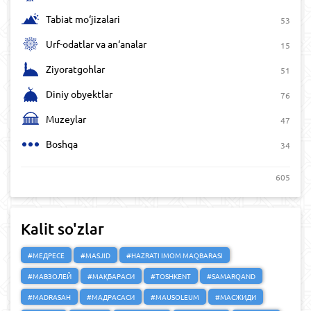
Tabiat mo‘jizalari
53
Urf-odatlar va an‘analar
15
Ziyoratgohlar
51
Diniy obyektlar
76
Muzeylar
47
Boshqa
34
605
Kalit so'zlar
#МЕДРЕСЕ
#MASJID
#HAZRATI IMOM MAQBARASI
#МАВЗОЛЕЙ
#МАҚБАРАСИ
#TOSHKENT
#SAMARQAND
#MADRASAH
#МАДРАСАСИ
#MAUSOLEUM
#МАСЖИДИ