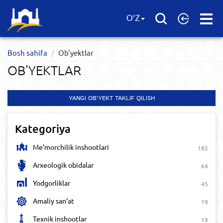
Open
O'Z
Menu
Bosh sahifa
Ob'yektlar​
OB'YEKTLAR​
YANGI OB'YEKT TAKLIF QILISH
Kategoriya
Me‘morchilik inshootlari
182
Arxeologik obidalar
64
Yodgorliklar
45
Amaliy san‘at
19
Texnik inshootlar
19