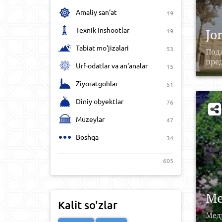
Amaliy san‘at
19
Texnik inshootlar
Jo
19
Tabiat mo‘jizalari
53
Под
пред
Urf-odatlar va an‘analar
15
Ziyoratgohlar
51
Diniy obyektlar
76
Muzeylar
47
Boshqa
34
605
Ме
Kalit so'zlar
Медр