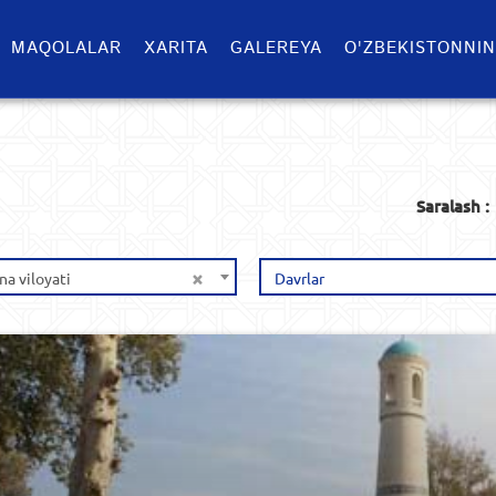
MAQOLALAR
XARITA
GALEREYA
O'ZBEKISTONNIN
Saralash :
×
na viloyati
Davrlar