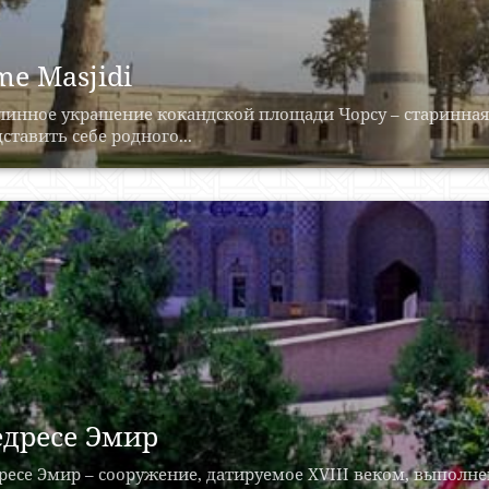
me Masjidi
линное украшение кокандской площади Чорсу – старинная
ставить себе родного...
дресе Эмир
есе Эмир – сооружение, датируемое XVIII веком, выполне