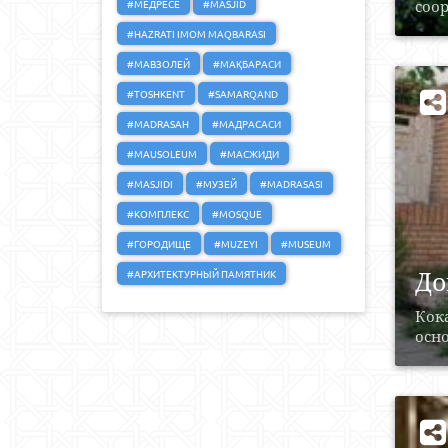
#МЕДРЕСЕ
#MASJID
соор
#HAZRATI IMOM MAQBARASI
#МАВЗОЛЕЙ
#МАҚБАРАСИ
#TOSHKENT
#SAMARQAND
#MADRASAH
#МАДРАСАСИ
#MAUSOLEUM
#МАСЖИДИ
#MASJIDI
#МУЗЕЙ
#MADRASASI
#КОМПЛЕКС
#MOSQUE
#ГОРОДИЩЕ
#MUZEYI
#MUSEUM
До
#АРХИТЕКТУРНЫЙ ПАМЯТНИК
Кока
осно