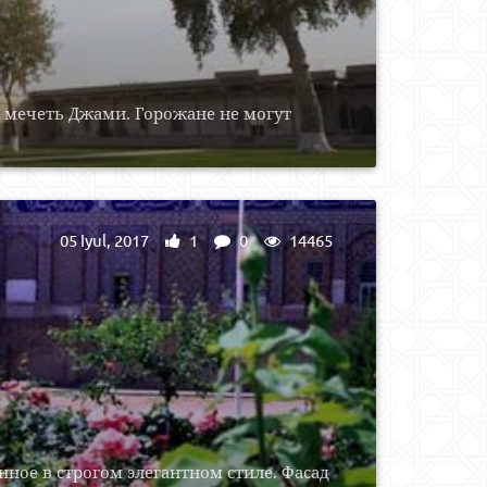
 мечеть Джами. Горожане не могут
05 Iyul, 2017
1
0
14465
нное в строгом элегантном стиле. Фасад