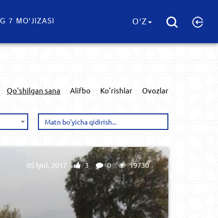
G 7 MO'JIZASI
O'Z
Qo'shilgan sana
Alifbo
Ko'rishlar
Ovozlar
05 Iyul, 2017
3
0
19730