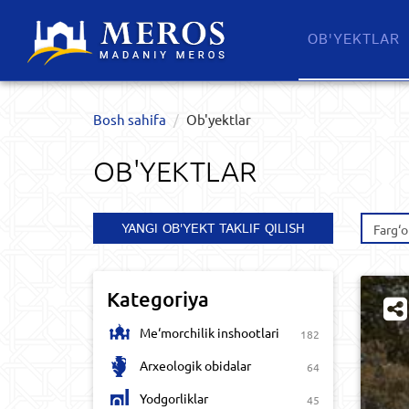
OB'YEKTLAR​
Bosh sahifa
Ob'yektlar​
OB'YEKTLAR​
YANGI OB'YEKT TAKLIF QILISH
Farg‘o
Kategoriya
Me‘morchilik inshootlari
182
Arxeologik obidalar
64
Yodgorliklar
45