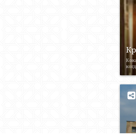
Кр
Кок
когд