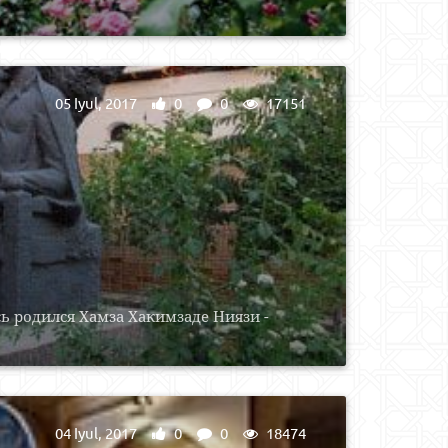
05 Iyul, 2017
0
0
17151
ь родился Хамза Хакимзаде Ниязи -
04 Iyul, 2017
0
0
18474