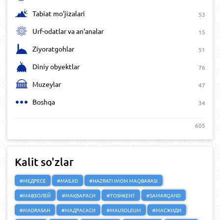
Tabiat mo‘jizalari
53
Urf-odatlar va an‘analar
15
Ziyoratgohlar
51
Diniy obyektlar
76
Muzeylar
47
Boshqa
34
605
Kalit so'zlar
#МЕДРЕСЕ
#MASJID
#HAZRATI IMOM MAQBARASI
#МАВЗОЛЕЙ
#МАҚБАРАСИ
#TOSHKENT
#SAMARQAND
#MADRASAH
#МАДРАСАСИ
#MAUSOLEUM
#МАСЖИДИ