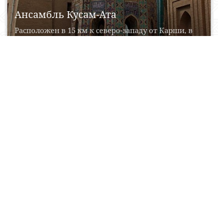
Ансамбль Кусам-Ата
Расположен в 15 км к северо-западу от Карши, в
селение Пудина, и считается одним из...
30 Mart, 2017
0
0
19359
Dorut Tilovat memorial majmuasi
Dor-ut tilovat memorial majmuasi 1370-1371 yillar
buyuk taqvodor arbob, So‘filik asoschisi, Amir
To‘rag‘ayning murabbiysi va...