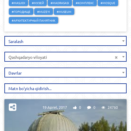
#MASJIDI
#МУЗЕЙ
#MADRASASI
#КОМПЛЕКС
#MOSQUE
#ГОРОДИЩЕ
#MUZEYI
#MUSEUM
#АРХИТЕКТУРНЫЙ ПАМЯТНИК
Saralash
×
Qashqadaryo viloyati
Davrlar
19 Aprel, 2017
0
0
24760