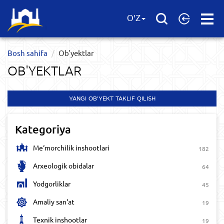
Open
O'Z
Menu
Bosh sahifa
Ob'yektlar​
OB'YEKTLAR​
YANGI OB'YEKT TAKLIF QILISH
Kategoriya
Me‘morchilik inshootlari
182
Arxeologik obidalar
64
Yodgorliklar
45
Amaliy san‘at
19
Texnik inshootlar
19