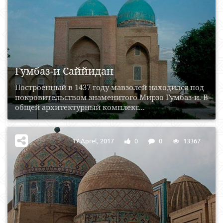
Гумбаз-и Саййидан
Построенный в 1437 году мавзолей находился под
покровительством знаменитого Мирзо Гумбаз-и. В
общей архитектурный комплекс...
17 Aprel, 2017
0
0
13367