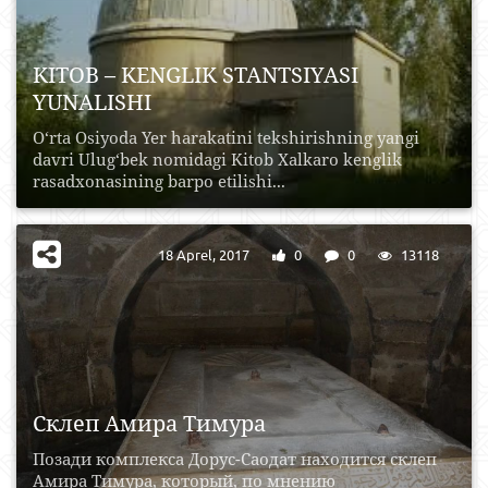
KITOB – KENGLIK STANTSIYASI
YUNALISHI
O‘rta Osiyoda Yer harakatini tekshirishning yangi
davri Ulug‘bek nomidagi Kitob Xalkaro kenglik
rasadxonasining barpo etilishi...
18 Aprel, 2017
0
0
13118
Склеп Амира Тимура
Позади комплекса Дорус-Саодат находится склеп
Амира Тимура, который, по мнению