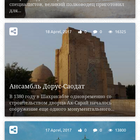
специалистов, великий полководец приготовил
для...
18 Aprel, 2017
0
0
16325
Ансамбль Дорус-Саодат
В 1380 году в Шахрисабзе одновременно со
строительством дворца Ак-Сарай началось
сооружение еще одного монументального...
17 Aprel, 2017
0
0
13800