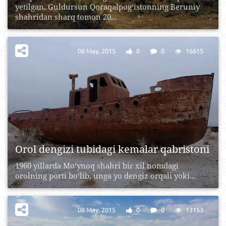
yetilgan. Guldursun Qoraqalpog‘istonning Beruniy
shahridan sharq tomon 20...
08 May, 2015
0
0
16615
Orol dengizi tubidagi kemalar qabristoni
1960 yillarda Mo‘ynoq shahri bir xil nomdagi
orolning porti bo‘lib, unga yo dengiz orqali yoki...
08 May, 2015
0
0
13153