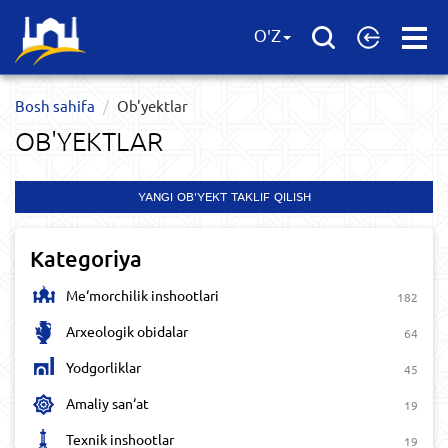
Open
O'Z
Menu
Bosh sahifa
Ob'yektlar​
OB'YEKTLAR​
YANGI OB'YEKT TAKLIF QILISH
Kategoriya
Me‘morchilik inshootlari
182
Arxeologik obidalar
64
Yodgorliklar
45
Amaliy san‘at
19
Texnik inshootlar
19