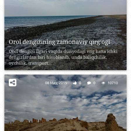
Orol dengizining zamonaviy qirg‘ogi
Orol dengizi ilgari vaqtda dunyodagi eng katta ichki
dengizlardan biri hisoblanib, unda baliqchilik,
ovchilik, transport...
08 May, 2015
0
0
10710