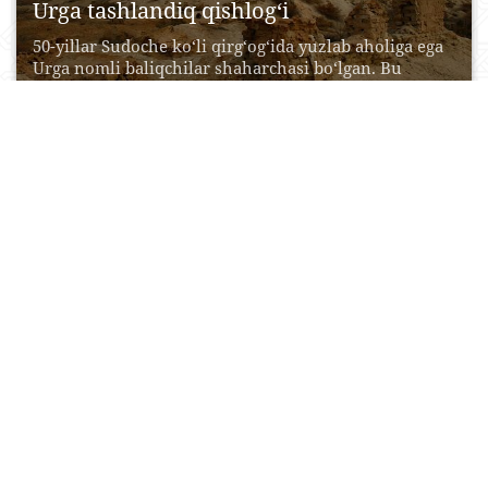
Urga tashlandiq qishlog‘i
50-yillar Sudoche ko‘li qirg‘og‘ida yuzlab aholiga ega
Urga nomli baliqchilar shaharchasi bo‘lgan. Bu
yerliklarning, hatto...
08 May, 2015
0
0
12131
Sobiq Orol dengizi sohili darasi