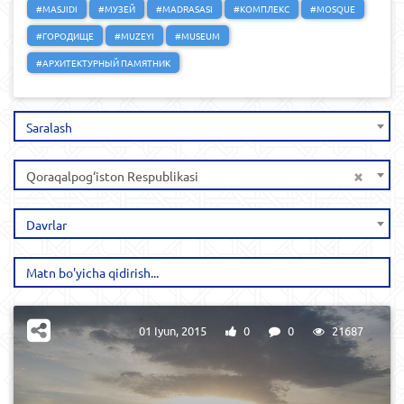
#MASJIDI
#МУЗЕЙ
#MADRASASI
#КОМПЛЕКС
#MOSQUE
#ГОРОДИЩЕ
#MUZEYI
#MUSEUM
#АРХИТЕКТУРНЫЙ ПАМЯТНИК
Saralash
×
Qoraqalpog‘iston Respublikasi
Davrlar
01 Iyun, 2015
0
0
21687