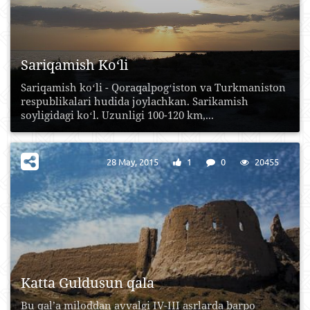
Sariqamish Ko‘li
Sariqamish koʻli - Qoraqalpogʻiston va Turkmaniston
respublikalari hudida joylachkan. Sarikamish
soyligidagi koʻl. Uzunligi 100-120 km,...
28 May, 2015
1
0
20455
Katta Guldusun qala
Bu qal’a miloddan avvalgi IV-III asrlarda barpo