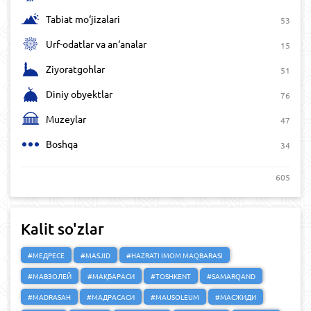
Tabiat mo‘jizalari
53
Urf-odatlar va an‘analar
15
Ziyoratgohlar
51
Diniy obyektlar
76
Muzeylar
47
Boshqa
34
605
Kalit so'zlar
#МЕДРЕСЕ
#MASJID
#HAZRATI IMOM MAQBARASI
#МАВЗОЛЕЙ
#МАҚБАРАСИ
#TOSHKENT
#SAMARQAND
#MADRASAH
#МАДРАСАСИ
#MAUSOLEUM
#МАСЖИДИ