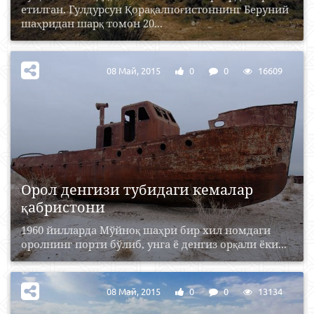
етилган. Гулдурсун Қорақалпоғистоннинг Беруний
шаҳридан шарқ томон 20...
08 Май, 2015
0
0
16609
Орол денгизи тубидаги кемалар
қабристони
1960 йилларда Мўйноқ шаҳри бир хил номдаги
оролнинг порти бўлиб, унга ё денгиз орқали ёки...
08 Май, 2015
0
0
13134