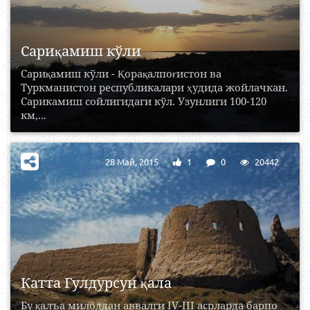
Сариқамиш кўли
Сариқамиш кўли - Қорақалпоғистон ва
Туркманистон республикалари ҳудида жойлачкан.
Сарикамиш сойлигидаги кўл. Узунлиги 100-120
км,...
28 Май, 2015
1
0
20442
Катта Гулдурсун қала
Бу қалъа милоддан аввалги IV-III асрларда барпо