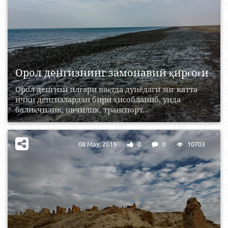
Орол денгизнинг замонавий қирғоғи
Орол денгизи илгари вақтда дунёдаги энг катта
ички денгизлардан бири ҳисобланиб, унда
балиқчилик, овчилик, транспорт...
08 May, 2015
0
0
10703