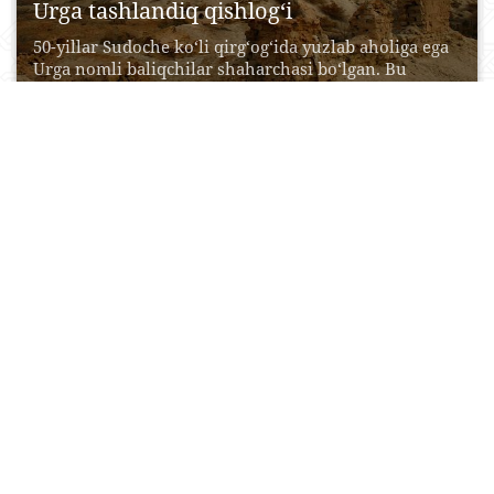
Urga tashlandiq qishlog‘i
50-yillar Sudoche ko‘li qirg‘og‘ida yuzlab aholiga ega
Urga nomli baliqchilar shaharchasi bo‘lgan. Bu
yerliklarning, hatto...
08 May, 2015
0
0
12126
Sobiq Orol dengizi sohili darasi