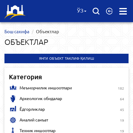
Open
ЎЗ
Menu
Бош сахифа
Объектлар
ОБЪЕКТЛАР
ЯНГИ ОБЪЕКТ ТАКЛИФ ҚИЛИШ
Категория
Меъморчилик иншоотлари
182
Археологик обидалар
64
Ёдгорликлар
45
Амалий санъат
19
Техник иншоотлар
19