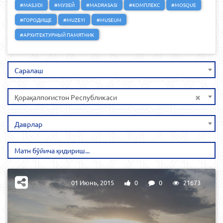
#MASJIDI
#МУЗЕЙ
#MADRASASI
#КОМПЛЕКС
#MOSQUE
#ГОРОДИЩЕ
#MUZEYI
#MUSEUM
#АРХИТЕКТУРНЫЙ ПАМЯТНИК
Саралаш
×
Қорақалпоғистон Республикаси
Даврлар
01 Июнь, 2015
0
0
21673