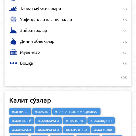
Табиат мўъжизалари
53
Урф-одатлар ва анъаналар
15
Зиёратгоҳлар
51
Диний объектлар
76
Музейлар
47
Бошқа
34
605
Калит сўзлар
#МЕДРЕСЕ
#MASJID
#HAZRATI IMOM MAQBARASI
#МАВЗОЛЕЙ
#МАҚБАРАСИ
#TOSHKENT
#SAMARQAND
#MADRASAH
#МАДРАСАСИ
#MAUSOLEUM
#МАСЖИДИ