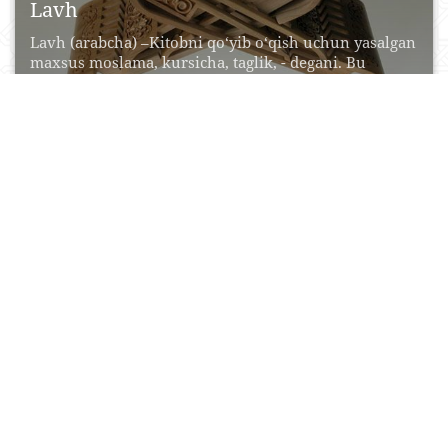
Lavh
Lavh (arabcha) –Kitobni qo‘yib o‘qish uchun yasalgan
maxsus moslama, kursicha, taglik, - degani. Bu
lavhimizning...
29 May, 2015
0
0
97419
Do‘ppi
Do‘ppi — yengil bosh kiyimi. Qadimdan eron va
turkiy xalqlar orasida keng tarqalgan. Turkiston
xalqlari...