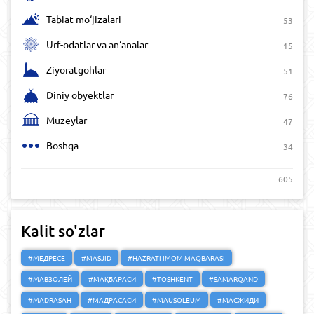
Tabiat mo‘jizalari
53
Urf-odatlar va an‘analar
15
Ziyoratgohlar
51
Diniy obyektlar
76
Muzeylar
47
Boshqa
34
605
Kalit so'zlar
#МЕДРЕСЕ
#MASJID
#HAZRATI IMOM MAQBARASI
#МАВЗОЛЕЙ
#МАҚБАРАСИ
#TOSHKENT
#SAMARQAND
#MADRASAH
#МАДРАСАСИ
#MAUSOLEUM
#МАСЖИДИ