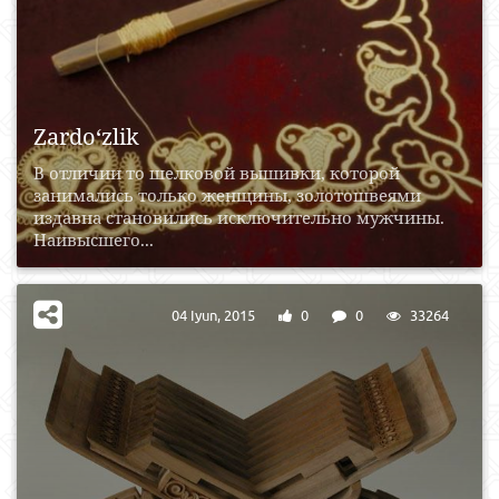
Zardo‘zlik
В отличии то шелковой вышивки, которой
занимались только женщины, золотошвеями
издавна становились исключительно мужчины.
Наивысшего...
04 Iyun, 2015
0
0
33264