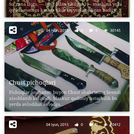
Soʻzana (fors. — igna bilan tikilgan) — mashina yoki
qoʻlda matoga kashta tikib tayyorlanadigan badiiy...
04 Iyun, 2015
0
0
30145
Chust pichoqlari
Pichoqlar anchadan buyon Chust shahrining brendi
xisoblanib kelinadi. Mazkur qadimiy ustachilik bu
yerda avloddan avlodga...
04 Iyun, 2015
0
0
20412