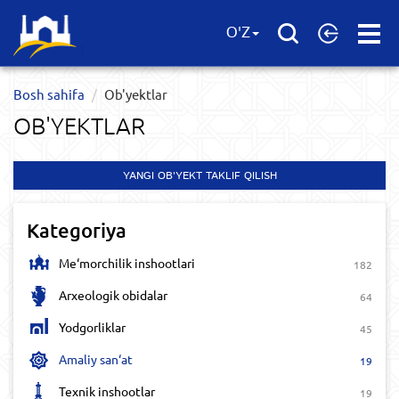
Open
O'Z
Menu
Bosh sahifa
Ob'yektlar​
OB'YEKTLAR​
YANGI OB'YEKT TAKLIF QILISH
Kategoriya
Me‘morchilik inshootlari
182
Arxeologik obidalar
64
Yodgorliklar
45
Amaliy san‘at
19
Texnik inshootlar
19