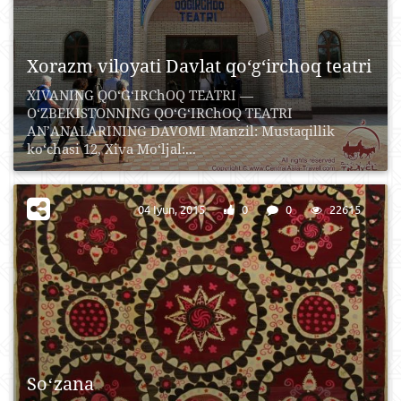
Xorazm viloyati Davlat qo‘g‘irchoq teatri
XIVANING QO‘G‘IRChOQ TEATRI —
O‘ZBEKISTONNING QO‘G‘IRChOQ TEATRI
AN’ANALARINING DAVOMI Manzil: Mustaqillik
ko‘chasi 12, Xiva Mo‘ljal:...
04 Iyun, 2015
0
0
22615
Soʻzana