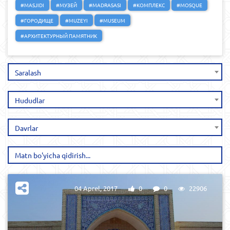
#MASJIDI
#МУЗЕЙ
#MADRASASI
#КОМПЛЕКС
#MOSQUE
#ГОРОДИЩЕ
#MUZEYI
#MUSEUM
#АРХИТЕКТУРНЫЙ ПАМЯТНИК
Saralash
Hududlar
Davrlar
04 Aprel, 2017
0
0
22906