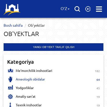
Open
O'Z
Menu
Bosh sahifa
Ob'yektlar​
OB'YEKTLAR​
YANGI OB'YEKT TAKLIF QILISH
Kategoriya
Me‘morchilik inshootlari
182
Arxeologik obidalar
64
Yodgorliklar
45
Amaliy san‘at
19
Texnik inshootlar
19