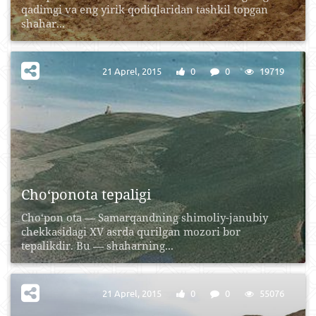
qadimgi va eng yirik qodiqlaridan tashkil topgan
shahar...
21 Aprel, 2015
0
0
19719
Cho‘ponota tepaligi
Cho‘pon ota — Samarqandning shimoliy-janubiy
chekkasidagi XV asrda qurilgan mozori bor
tepalikdir. Bu — shaharning...
21 Aprel, 2015
0
0
55076