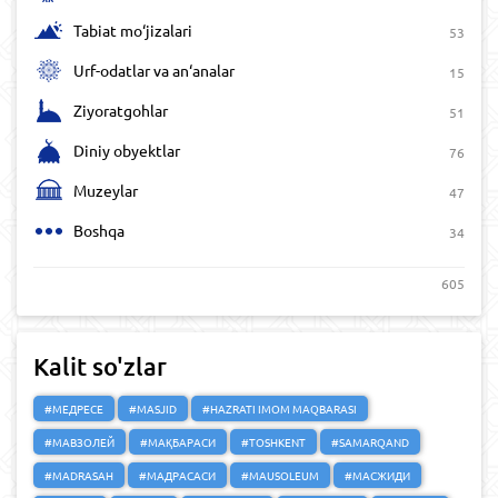
Tabiat mo‘jizalari
53
Urf-odatlar va an‘analar
15
Ziyoratgohlar
51
Diniy obyektlar
76
Muzeylar
47
Boshqa
34
605
Kalit so'zlar
#МЕДРЕСЕ
#MASJID
#HAZRATI IMOM MAQBARASI
#МАВЗОЛЕЙ
#МАҚБАРАСИ
#TOSHKENT
#SAMARQAND
#MADRASAH
#МАДРАСАСИ
#MAUSOLEUM
#МАСЖИДИ