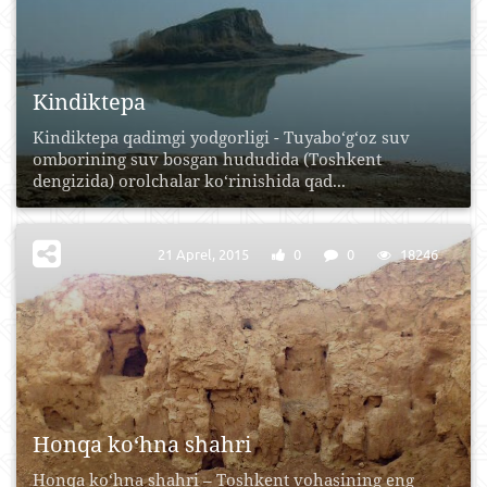
Kindiktepa
Kindiktepa qadimgi yodgorligi - Tuyabo‘g‘oz suv
omborining suv bosgan hududida (Toshkent
dengizida) orolchalar ko‘rinishida qad...
21 Aprel, 2015
0
0
18246
Honqa ko‘hna shahri
Honqa ko‘hna shahri – Toshkent vohasining eng