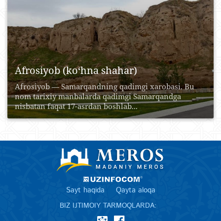
Afrosiyob (ko‘hna shahar)
Afrosiyob — Samarqandning qadimgi xarobasi. Bu
nom tarixiy manbalarda qadimgi Samarqandga
nisbatan faqat 17-asrdan boshlab...
Sayt haqida
Qayta aloqa
BIZ IJTIMOIY TARMOQLARDA: