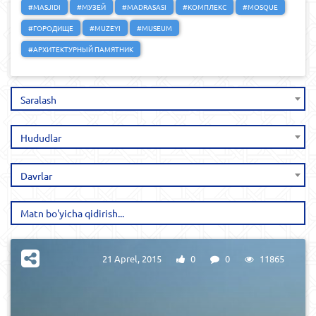
#MASJIDI
#МУЗЕЙ
#MADRASASI
#КОМПЛЕКС
#MOSQUE
#ГОРОДИЩЕ
#MUZEYI
#MUSEUM
#АРХИТЕКТУРНЫЙ ПАМЯТНИК
Saralash
Hududlar
Davrlar
21 Aprel, 2015
0
0
11865