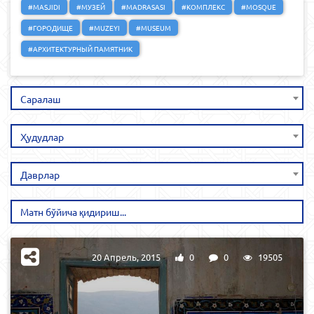
#MASJIDI
#МУЗЕЙ
#MADRASASI
#КОМПЛЕКС
#MOSQUE
#ГОРОДИЩЕ
#MUZEYI
#MUSEUM
#АРХИТЕКТУРНЫЙ ПАМЯТНИК
Саралаш
Ҳудудлар
Даврлар
20 Апрель, 2015
0
0
19505