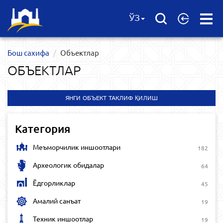
Open
ЎЗ
Menu
Бош сахифа
Объектлар
ОБЪЕКТЛАР
ЯНГИ ОБЪЕКТ ТАКЛИФ ҚИЛИШ
Категория
Меъморчилик иншоотлари
182
Археологик обидалар
64
Ёдгорликлар
45
Амалий санъат
19
Техник иншоотлар
19