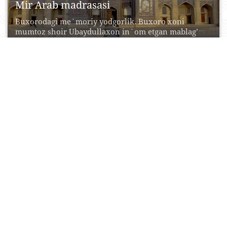
Mir Arab madrasasi
Buxorodagi me`moriy yodgorlik. Buxoro xoni
mumtoz shoir Ubaydullaxon in`om etgan mablag’
hisobiga Shayx Abdulla tomonidan...
17 Aprel, 2015
0
0
19713
Shayx Xovandi Tohur majmuasi
Shayx xovandi Tohur majmuasi — Toshkentdagi
me'moriy yodgorlik (15-19 asrlar). Shayx Xovandi
Tohur maqbarasi (19...