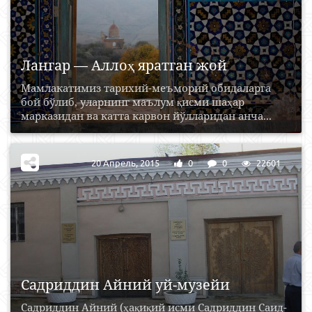
Лангар — Аллоҳ яратган жой
Мамлакатимиз тарихий-меъморий обидаларга
бой бўлиб, уларнинг маълум қисми шаҳар
марказидан ва катта карвон йўлларидан анча...
20 Апрель, 2015
0
0
22601
Садриддин Айний уй-музейи
Садриддин Айний (ҳақиқий исми Садриддин Саид-