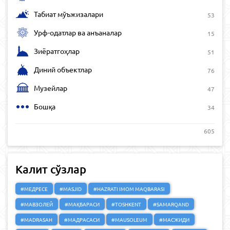
Табиат мўъжизалари
53
Урф-одатлар ва анъаналар
15
Зиёратгоҳлар
51
Диний объектлар
76
Музейлар
47
Бошқа
34
605
Калит сўзлар
#МЕДРЕСЕ
#MASJID
#HAZRATI IMOM MAQBARASI
#МАВЗОЛЕЙ
#МАҚБАРАСИ
#TOSHKENT
#SAMARQAND
#MADRASAH
#МАДРАСАСИ
#MAUSOLEUM
#МАСЖИДИ