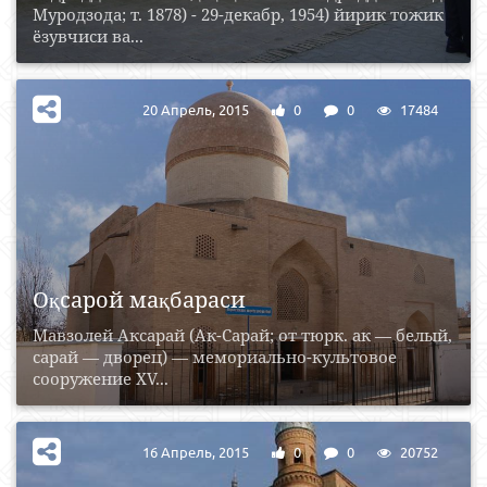
Муродзода; т. 1878) - 29-декабр, 1954) йирик тожик
ёзувчиси ва...
20 Апрель, 2015
0
0
17484
Оқсарой мақбараси
Мавзолей Аксарай (Ак-Сарай; от тюрк. ак — белый,
сарай — дворец) — мемориально-культовое
сооружение XV...
16 Апрель, 2015
0
0
20752