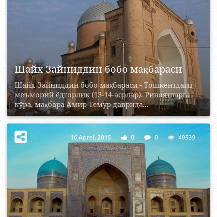
Шайх Зайниддин бобо мақбараси
Шайх Зайниддин бобо мақбараси - Тошкентдаги
меъморий ёдгорлик (13-14-асрлар). Ривоятларга
кўра, мақбара Амир Темур даврида...
16 Aprel, 2015
0
0
49539