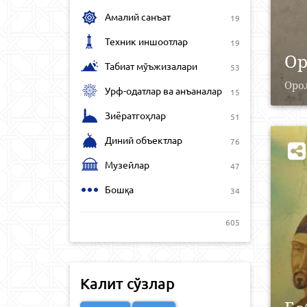
Амалий санъат
19
Техник иншоотлар
19
Ор
Табиат мўъжизалари
53
Орол
Урф-одатлар ва анъаналар
15
Зиёратгоҳлар
51
Диний объектлар
76
Музейлар
47
Бошқа
34
605
Калит сўзлар