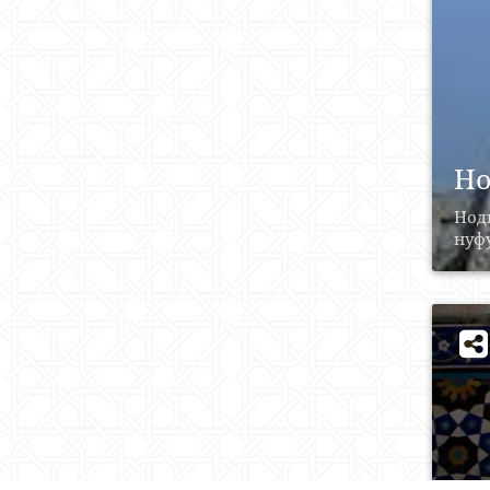
Но
Нод
нуфу