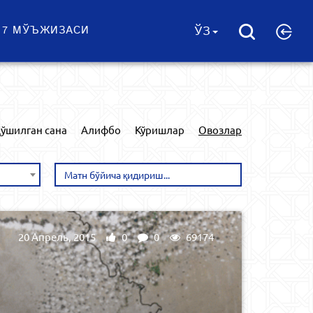
 7 МЎЪЖИЗАСИ
ЎЗ
ўшилган сана
Алифбо
Кўришлар
Овозлар
20 Апрель, 2015
0
0
69174