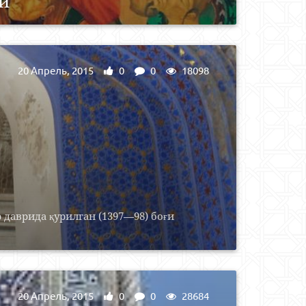
и
20 Апрель, 2015
0
0
18098
даврида қурилган (1397—98) боғи
20 Апрель, 2015
0
0
28684