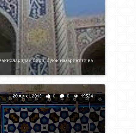
вакилларидан бири, буюк назариётчи ва
20 Aprel, 2015
0
0
19524