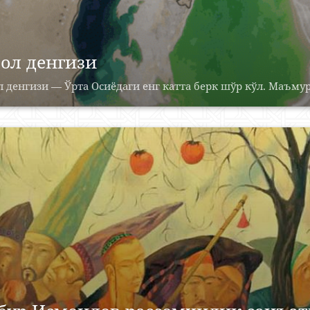
ол денгизи
 денгизи — Ўрта Осиёдаги енг катта берк шўр кўл. Маъмур