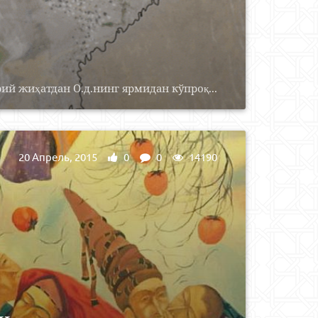
ий жиҳатдан О.д.нинг ярмидан кўпроқ...
20 Апрель, 2015
0
0
14190