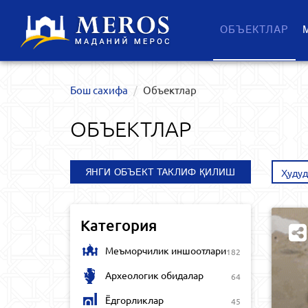
ОБЪЕКТЛАР
Бош сахифа
Объектлар
ОБЪЕКТЛАР
ЯНГИ ОБЪЕКТ ТАКЛИФ ҚИЛИШ
Ҳудуд
Категория
Меъморчилик иншоотлари
182
Археологик обидалар
64
Ёдгорликлар
45