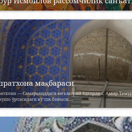
бур Исмоилов рассомчилик санъат
ратхона мақбараси
атхона — Самарқанддаги меъморий ёдгорлик. Амир Темур 
ушо ўртасидаги кўʻшк биноси....