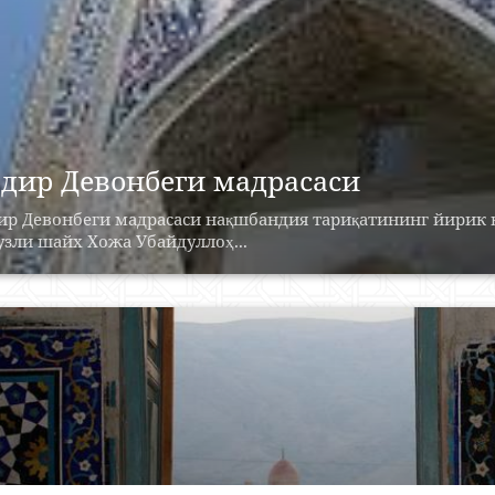
дир Девонбеги мадрасаси
ир Девонбеги мадрасаси нақшбандия тариқатининг йирик 
зли шайх Хожа Убайдуллоҳ...