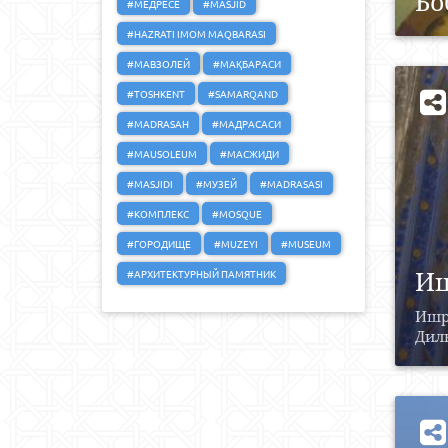
Бо
#МЕДРЕСЕ
#MASJID
#HAZRATI IMOM MAQBARASI
#МАВЗОЛЕЙ
#МАҚБАРАСИ
#TOSHKENT
#SAMARQAND
#MADRASAH
#МАДРАСАСИ
#MAUSOLEUM
#МАСЖИДИ
#MASJIDI
#МУЗЕЙ
#MADRASASI
#КОМПЛЕКС
#MOSQUE
#ГОРОДИЩЕ
#MUZEYI
#MUSEUM
Иш
#АРХИТЕКТУРНЫЙ ПАМЯТНИК
Ишр
Дилк