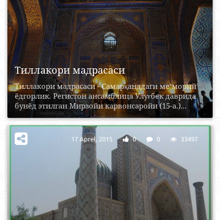
Тиллакори мадрасаси
Тиллакори мадрасаси - Самарқанддаги меʼморий
ёдгорлик. Регистон ансамблица Улуғбек даврида
бунёд этилган Мирзойи карвонсаройи (15-а.)...
17 Aprel, 2015
0
0
33497