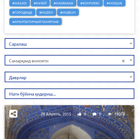
#MASJIDI
#МУЗЕЙ
#MADRASASI
#КОМПЛЕКС
#MOSQUE
#ГОРОДИЩЕ
#MUZEYI
#MUSEUM
#АРХИТЕКТУРНЫЙ ПАМЯТНИК
Саралаш
×
Самарқанд вилояти
Даврлар
20 Апрель, 2015
0
0
18078