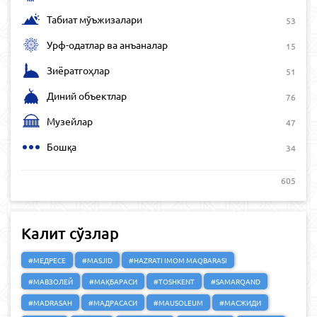
Табиат мўъжизалари
53
Урф-одатлар ва анъаналар
15
Зиёратгоҳлар
51
Диний объектлар
76
Музейлар
47
Бошқа
34
605
Калит сўзлар
#МЕДРЕСЕ
#MASJID
#HAZRATI IMOM MAQBARASI
#МАВЗОЛЕЙ
#МАҚБАРАСИ
#TOSHKENT
#SAMARQAND
#MADRASAH
#МАДРАСАСИ
#MAUSOLEUM
#МАСЖИДИ