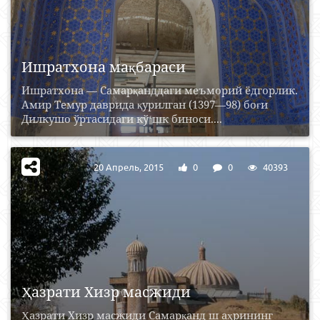
Ишратхона мақбараси
Ишратхона — Самарқанддаги меъморий ёдгорлик.
Амир Темур даврида қурилган (1397—98) боғи
Дилкушо ўртасидаги кўʻшк биноси....
20 Апрель, 2015
0
0
40393
Ҳазрати Хизр масжиди
Ҳазрати Хизр масжиди Самарқанд ш аҳрининг