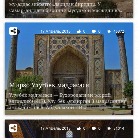
муқаддас зиёратгоҳларидан биридир. У
Самарқанддаги биринчи мусулмон масжиди ва...
17 Апрель, 2015
0
0
45372
Мирзо Улуғбек мадрасаси
Улуғбек мадрасаси — Бухородаги меʼморий
ёдгорлик (1417). Улуғбек қурдирган З мадрасанинг
энг қадимийси. Абдуллахон ИИ...
17 Апрель, 2015
0
0
51014