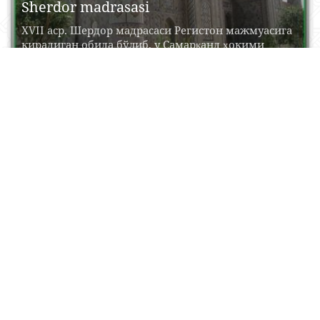
Sherdor madrasasi
XVII аср. Шердор мадрасаси Регистон мажмуасига
кирадиган обида бўлиб, у Самарқанд ҳокими
Ялангтўш Баҳодир томонидан...
17 Aprel, 2015
0
0
19127
Xo‘ja Abdu Darun maqbarasi
XII asr, XV asrning birinchi yarmi. Samarqand qal’a
devorining sharqiy tomonida (darun – ichkari)
joylashgan...