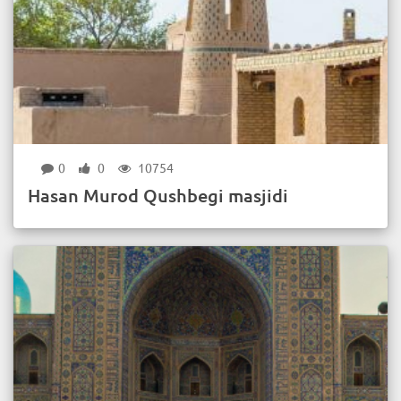
0
0
10754
Hasan Murod Qushbegi masjidi