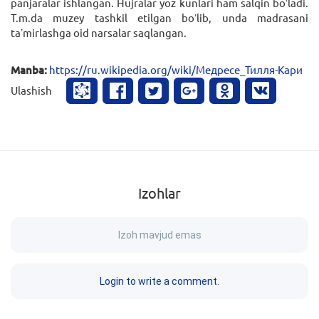
panjaralar ishlangan. Hujralar yoz kunlari ham salqin boʻladi.
T.m.da muzey tashkil etilgan boʻlib, unda madrasani
taʼmirlashga oid narsalar saqlangan.
Manba:
https://ru.wikipedia.org/wiki/Медресе_Тилля-Кари
Ulashish
Izohlar
Izoh mavjud emas
Login to write a comment.