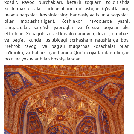
xosdir. Ravoq burchaklari, bezakli toqilarni toʻldirishda
koshinpaz ustalar turli usullarni qoʻllashgan (gʻishtlarning
mayda naqshlari koshinlarning handasiy va islimiy naqshlari
bilan moslashtirilgan). Koshinkori ravoqlarda yashil
tangachalar, sargʻish yaproqlar va feruza poyalar aks
ettirilgan. Xonaqoh izorasi koshin namoyon, devori, gumbazi
va bagʻali kundal uslubidagi serhasham naqshlarga boy.
Mehrob ravogʻi va bagʻali muqarnas kosachalar bilan
toʻldirilib, zarhal berilgan hamda Qurʼon oyatlaridan olingan
boʻrtma yozuvlar bilan hoshiyalangan