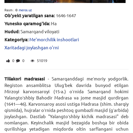
Rasm : ©
meros.uz
Ob'yekt yaratilgan sana:
1646-1647
Yunesko qaramog'ida:
Ha
Hudud:
Samarqand viloyati
Kategoriya:
Me‘morchilik inshootlari
Xaritadagi joylashgan o'rni
0
0
51019
Tillakori madrasasi
- Samarqanddagi meʼmoriy yodgorlik.
Registon ansamblitsa Ulugʻbek davrida bunyod etilgan
Mirzoyi karvonsaroyi (15-a.) oʻrnida Samarqand hokimi
Yalangtoʻshbiy Bahodir Madrasa va jome masjid qurdirgan
(1641—46). Karvonsaroy asosi ustiga Madrasa (shim. sharqiy
qismida), hujralar oʻrnida peshtoq gumbazli masjid (gʻarbida)
joylashgan. Dastlab "Yalangtoʻshbiy kichik madrasasi" deb
nomlangan. Keyinchalik masjid bezagida boshqa bir obida
qurilishiga yetadigan miqdorda oltin sarflangani uchun