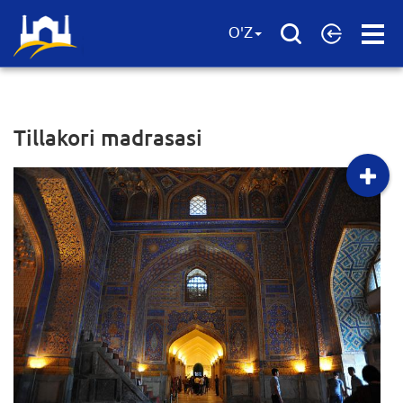
Open
O'Z
Menu
Tillakori madrasasi