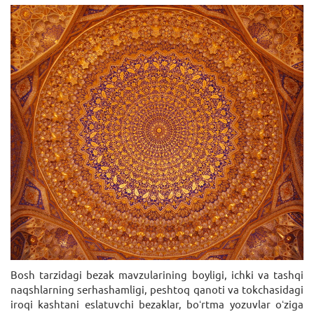
Bosh tarzidagi bezak mavzularining boyligi, ichki va tashqi
naqshlarning serhashamligi, peshtoq qanoti va tokchasidagi
iroqi kashtani eslatuvchi bezaklar, boʻrtma yozuvlar oʻziga