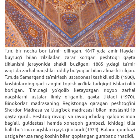
T.m. bir necha bor taʼmir qilingan. 1817 y.da amir Haydar
buyrugʻi bilan zilziladan zarar koʻrgan peshtogʻi qayta
tiklanishi jarayonida shakli buzilgan. 1885 y.dagi taʼmir
vaqtida zarhal naqshlar oddiy boʻyoqlar bilan almashtirilgan.
T.m.da Samarqand taʼmirlash ustaxonasi tashkil etilib (1930),
koshinlarning qad. rangini topish yoʻlida tadqiqot ishlari olib
borilgan. T.m.dagi yoʻqolib ketayozgan noyob zarhal
naqshlarni ustalar ilmiy oʻrganib, qayta tikladi (1970).
Binokorlar madrasaning Registonga qaragan peshtogʻini
Sherdor Madrasa va Ulugʻbek madrasasi bilan moslashtirib
qayta qurdi. Peshtoq ravogʻi va ravoq ichidagi qalqonsimon
bagʻali, guldastasi hamda xonaqoh gumbazi, ichidagi tilla
halli boʻrtma naqshlari qayta jilolandi (1974). Baland gumbazi
ustiga feruza rang koshin bilan qoplangan gumbaz oʻrnatildi.