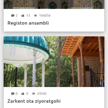
2
13
166056
Registon ansambli
0
0
24342
Zarkent ota ziyoratgohi