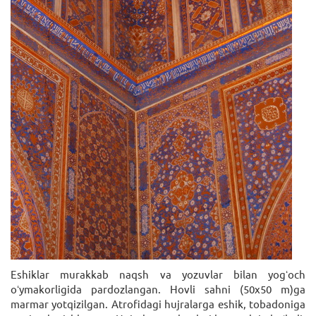
Eshiklar murakkab naqsh va yozuvlar bilan yogʻoch
oʻymakorligida pardozlangan. Hovli sahni (50x50 m)ga
marmar yotqizilgan. Atrofidagi hujralarga eshik, tobadoniga