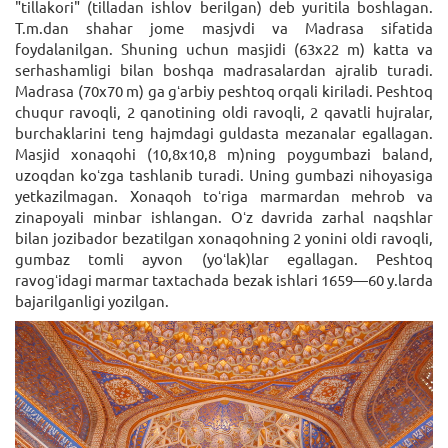
"tillakori" (tilladan ishlov berilgan) deb yuritila boshlagan.
T.m.dan shahar jome masjvdi va Madrasa sifatida
foydalanilgan. Shuning uchun masjidi (63x22 m) katta va
serhashamligi bilan boshqa madrasalardan ajralib turadi.
Madrasa (70x70 m) ga gʻarbiy peshtoq orqali kiriladi. Peshtoq
chuqur ravoqli, 2 qanotining oldi ravoqli, 2 qavatli hujralar,
burchaklarini teng hajmdagi guldasta mezanalar egallagan.
Masjid xonaqohi (10,8x10,8 m)ning poygumbazi baland,
uzoqdan koʻzga tashlanib turadi. Uning gumbazi nihoyasiga
yetkazilmagan. Xonaqoh toʻriga marmardan mehrob va
zinapoyali minbar ishlangan. Oʻz davrida zarhal naqshlar
bilan jozibador bezatilgan xonaqohning 2 yonini oldi ravoqli,
gumbaz tomli ayvon (yoʻlak)lar egallagan. Peshtoq
ravogʻidagi marmar taxtachada bezak ishlari 1659—60 y.larda
bajarilganligi yozilgan.