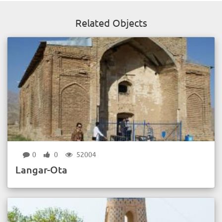
Related Objects
0
0
52004
Langar-Ota