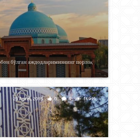
урбон бўлган аждодларимизнинг порлоқ
23 Aprel, 2015
0
0
16949