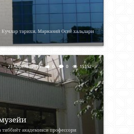
 Кучлар тарихи, Марказий Осиё халқлари
23 Апрель, 2015
0
0
15352
 музейи
а тиббиёт академияси профессори