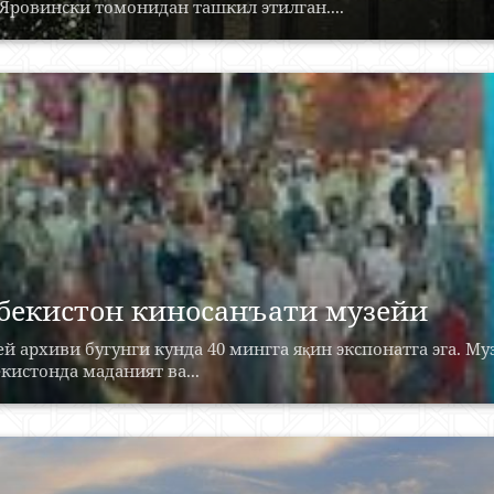
Яровински томонидан ташкил этилган....
бекистон киносанъати музейи
й архиви бугунги кунда 40 мингга яқин экспонатга эга. М
кистонда маданият ва...