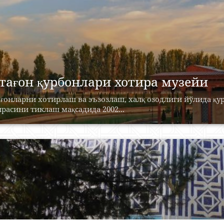
тағон қурбонлари хотира музейи
ғонларни хотирлаш ва эъзозлаш, халқ озодлиги йўлида қ
расини тиклаш мақсадида 2002...