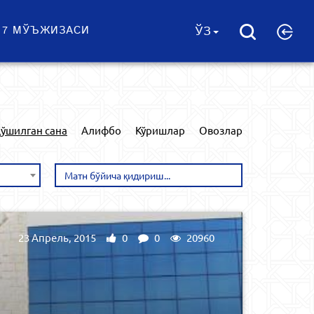
 7 МЎЪЖИЗАСИ
ЎЗ
ўшилган сана
Алифбо
Кўришлар
Овозлар
23 Апрель, 2015
0
0
20960