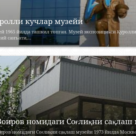
ролли кучлар музейи
й 1965 йилда ташкил топган. Музей экспозицияси Қуролли
ий санъати,...
Зоиров номидаги Соғлиқни сақлаш
иров номидаги Соғлиқни сақлаш музейи 1973 йилда Москв