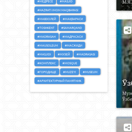
#МЕДРЕСЕ
#MASJID
М.Я.
#HAZRATI IMOM MAQBARASI
#МАВЗОЛЕЙ
#МАҚБАРАСИ
#TOSHKENT
#SAMARQAND
#MADRASAH
#МАДРАСАСИ
#MAUSOLEUM
#МАСЖИДИ
#MASJIDI
#МУЗЕЙ
#MADRASASI
#КОМПЛЕКС
#MOSQUE
#ГОРОДИЩЕ
#MUZEYI
#MUSEUM
Ўз
#АРХИТЕКТУРНЫЙ ПАМЯТНИК
Музе
Ўзбе