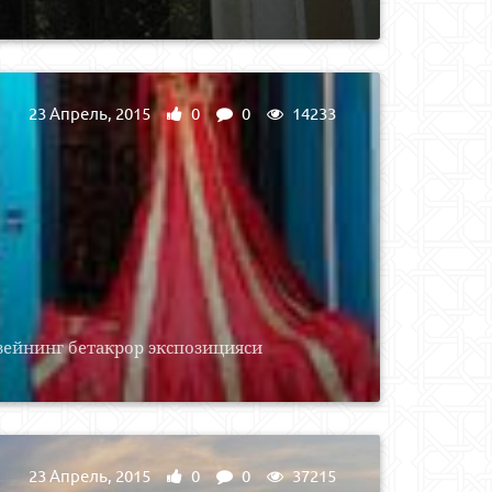
23 Апрель, 2015
0
0
14233
узейнинг бетакрор экспозицияси
23 Апрель, 2015
0
0
37215