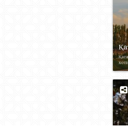
Қа
Қата
хоти