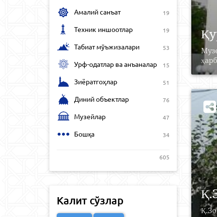
Амалий санъат
19
Техник иншоотлар
Қу
19
Табиат мўъжизалари
53
Музе
ҳарб
Урф-одатлар ва анъаналар
15
Зиёратгоҳлар
51
Диний объектлар
76
Музейлар
47
Бошқа
34
605
Қ.
Калит сўзлар
Қ.Зо