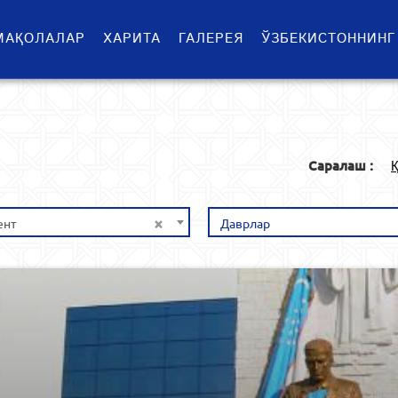
МАҚОЛАЛАР
ХАРИТА
ГАЛЕРЕЯ
ЎЗБЕКИСТОННИНГ
Саралаш :
Қ
×
ент
Даврлар