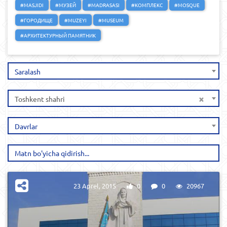
#MASJIDI
#МУЗЕЙ
#MADRASASI
#КОМПЛЕКС
#MOSQUE
#ГОРОДИЩЕ
#MUZEYI
#MUSEUM
#АРХИТЕКТУРНЫЙ ПАМЯТНИК
Saralash
×
Toshkent shahri
Davrlar
23 Aprel, 2015
0
0
20967