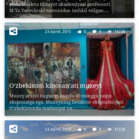
yilda Moskva tibbiyot akademiyasi professori
M.Ya.Yarovinski tomonidan tashkil etilgan....
23 Aprel, 2015
0
0
14238
O‘zbekiston kinosan‘ati muzeyi
Muzey arxivi bugungi kunda 40 mingga yaqin
eksponatga ega. Muzeyning betakror ekspozitsiyasi
O‘zbekistonda madaniyat va...
23 Aprel, 2015
0
0
37228