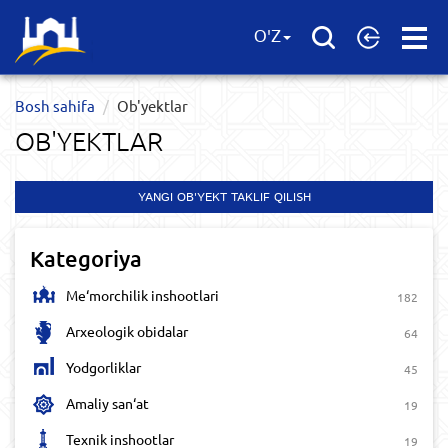
Open
O'Z
Menu
Bosh sahifa
Ob'yektlar​
OB'YEKTLAR​
YANGI OB'YEKT TAKLIF QILISH
Kategoriya
Me‘morchilik inshootlari
182
Arxeologik obidalar
64
Yodgorliklar
45
Amaliy san‘at
19
Texnik inshootlar
19