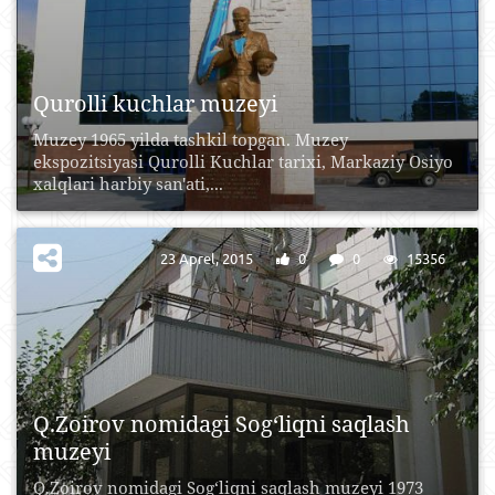
Qurolli kuchlar muzeyi
Muzey 1965 yilda tashkil topgan. Muzey
ekspozitsiyasi Qurolli Kuchlar tarixi, Markaziy Osiyo
xalqlari harbiy san'ati,...
23 Aprel, 2015
0
0
15356
Q.Zoirov nomidagi Sog‘liqni saqlash
muzeyi
Q.Zoirov nomidagi Sog‘liqni saqlash muzeyi 1973