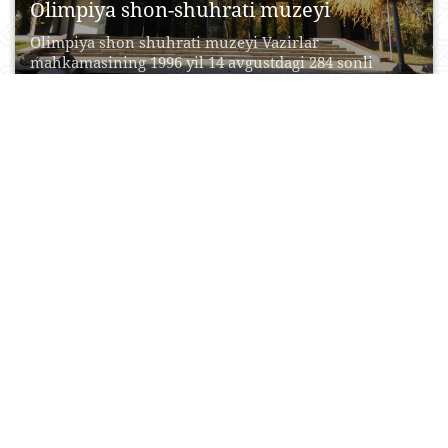
Olimpiya shon-shuhrati muzeyi
Olimpiya shon shuhrati muzeyi Vazirlar
mahkamasining 1996 yil 14 avgustdagi 284 sonli
Qarori bilan tashkil...
23 Aprel, 2015
0
0
14934
Toshkent shahar planetariysi
Planetariy namunaviy va ko‘rgazmalar zaliga ega.
Namunaviy zal 50-60 kishiga mo‘ljallangan va
yulduzli osmon, shuningdek...