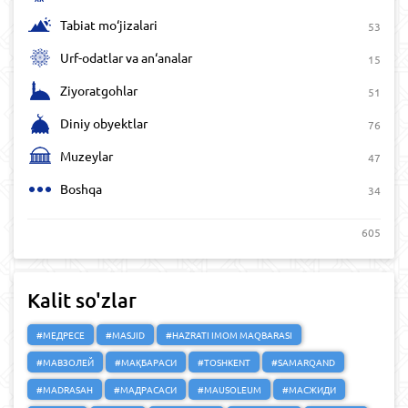
Tabiat mo‘jizalari
53
Urf-odatlar va an‘analar
15
Ziyoratgohlar
51
Diniy obyektlar
76
Muzeylar
47
Boshqa
34
605
Kalit so'zlar
#МЕДРЕСЕ
#MASJID
#HAZRATI IMOM MAQBARASI
#МАВЗОЛЕЙ
#МАҚБАРАСИ
#TOSHKENT
#SAMARQAND
#MADRASAH
#МАДРАСАСИ
#MAUSOLEUM
#МАСЖИДИ