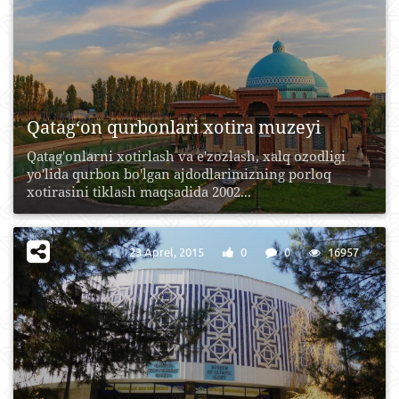
Qatag‘on qurbonlari xotira muzeyi
Qatag'onlarni xotirlash va e'zozlash, xalq ozodligi
yo'lida qurbon bo'lgan ajdodlarimizning porloq
xotirasini tiklash maqsadida 2002...
23 Aprel, 2015
0
0
16957