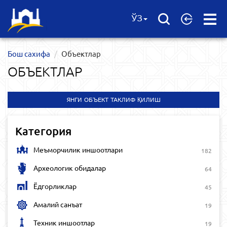
Open
ЎЗ
Menu
Бош сахифа
Объектлар
ОБЪЕКТЛАР
ЯНГИ ОБЪЕКТ ТАКЛИФ ҚИЛИШ
Категория
Меъморчилик иншоотлари
182
Археологик обидалар
64
Ёдгорликлар
45
Амалий санъат
19
Техник иншоотлар
19