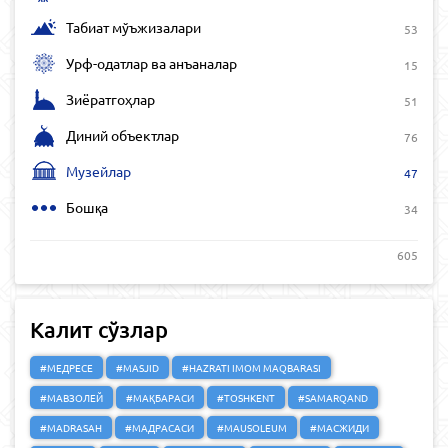
Табиат мўъжизалари
53
Урф-одатлар ва анъаналар
15
Зиёратгоҳлар
51
Диний объектлар
76
Музейлар
47
Бошқа
34
605
Калит сўзлар
#МЕДРЕСЕ
#MASJID
#HAZRATI IMOM MAQBARASI
#МАВЗОЛЕЙ
#МАҚБАРАСИ
#TOSHKENT
#SAMARQAND
#MADRASAH
#МАДРАСАСИ
#MAUSOLEUM
#МАСЖИДИ