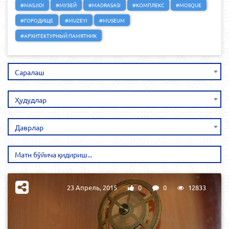
#MASJIDI
#МУЗЕЙ
#MADRASASI
#КОМПЛЕКС
#MOSQUE
#ГОРОДИЩЕ
#MUZEYI
#MUSEUM
#АРХИТЕКТУРНЫЙ ПАМЯТНИК
Саралаш
Ҳудудлар
Даврлар
23 Апрель, 2015
0
0
12833