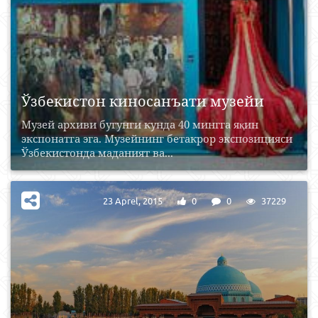
Ўзбекистон киносанъати музейи
Музей архиви бугунги кунда 40 мингга яқин
экспонатга эга. Музейнинг бетакрор экспозицияси
Ўзбекистонда маданият ва...
23 Aprel, 2015
0
0
37229