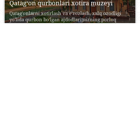
Qatag‘on qurbonlari xotira muzeyi
Qatag'onlarni xotirlash va e'zozlash, xalq ozodligi
yo'lida qurbon bo'lgan ajdodlarimizning porloq
xotirasini tiklash maqsadida 2002...
23 Aprel, 2015
0
0
16960
Olimpiya shon-shuhrati muzeyi
Olimpiya shon shuhrati muzeyi Vazirlar
mahkamasining 1996 yil 14 avgustdagi 284 sonli
Qarori bilan tashkil...