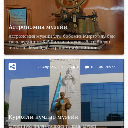
Астрономия музейи
Астрономия музейи улуғ бобомиз Мирзо Улуғбек
таваллудининг 615 йиллиги муносабати билан
очилган. Музейда астрономия фанининг...
23 Апрель, 2015
0
0
20972
Қуролли кучлар музейи
Музей 1965 йилда ташкил топган. Музей