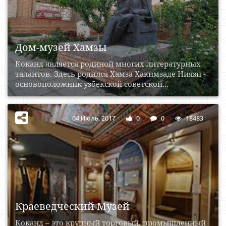
Дом-музей Хамзы
Коканд является родиной многих литературных
талантов. Здесь родился Хамза Хакимзаде Ниязи -
основоположник узбекской советской...
04 Июль, 2017
0
0
18483
Краеведческий Музей
Коканд – это крупный торговый, промышленный