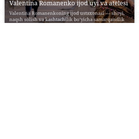
Valentina Romanenko ijod uyi va atelesi
Valentina Romanenkoning ijod ustaxonasi — shoyi,
naqsh solish va kashtachilik bo‘yicha samarqandlik
ustalarning eng muhim...
17 May, 2017
0
0
16627
“Baxtli qush” ijod galereyasi
Samarqandning “Baxtli qush” ijod galereyasi o‘tgan
asr tarixiy karvon saroy binosida tashkil etilgan
bo‘lib, o‘ziga...