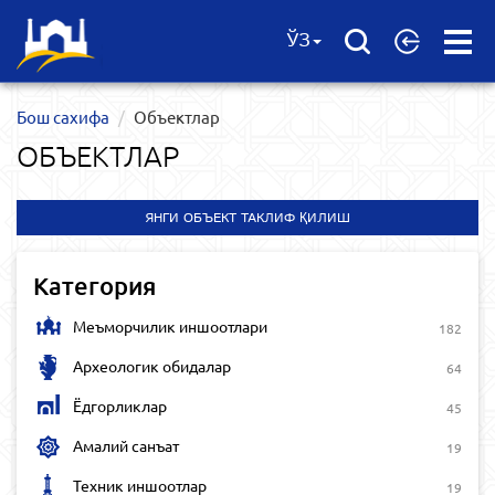
Open
ЎЗ
Menu
Бош сахифа
Объектлар
ОБЪЕКТЛАР
ЯНГИ ОБЪЕКТ ТАКЛИФ ҚИЛИШ
Категория
Меъморчилик иншоотлари
182
Археологик обидалар
64
Ёдгорликлар
45
Амалий санъат
19
Техник иншоотлар
19