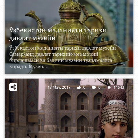
Ўзбекистон маданияти тарихи
давлат музейи
Ўзбекистон маданияти тарихи давлат музейи
Самарқанд давлат тарихий-меъморий
бирлашмаси ва бадиий музейи тузилмасига
киради. Музей...
17 May, 2017
0
0
14543