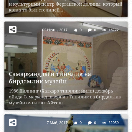
и культурный центр Ферганской долины, который
когда-то был столицей...
05 Июнь, 2017
0
0
16272
Самарқанддаги тинчлик ва
бирдамлик музейи
1986 йилнинг (Халқаро тинчлик йили) декабрь
ойида Самарқанд шаҳрида Тинчлик ва бирдамлик
музейи очилган. Айтиш...
17 Май, 2017
0
0
32059