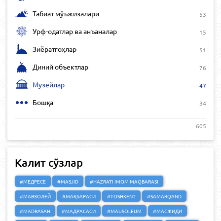
Табиат мўъжизалари
53
Урф-одатлар ва анъаналар
15
Зиёратгоҳлар
51
Диний объектлар
76
Музейлар
47
Бошқа
34
605
Калит сўзлар
#МЕДРЕСЕ
#MASJID
#HAZRATI IMOM MAQBARASI
#МАВЗОЛЕЙ
#МАҚБАРАСИ
#TOSHKENT
#SAMARQAND
#MADRASAH
#МАДРАСАСИ
#MAUSOLEUM
#МАСЖИДИ