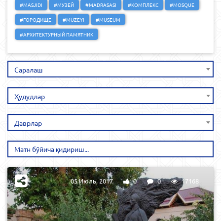
#MASJIDI
#МУЗЕЙ
#MADRASASI
#КОМПЛЕКС
#MOSQUE
#ГОРОДИЩЕ
#MUZEYI
#MUSEUM
#АРХИТЕКТУРНЫЙ ПАМЯТНИК
Саралаш
Ҳудудлар
Даврлар
05 Июль, 2017
0
0
17168