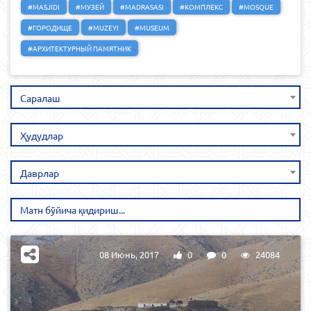
#MASJIDI
#МУЗЕЙ
#MADRASASI
#КОМПЛЕКС
#MOSQUE
#ГОРОДИЩЕ
#MUZEYI
#MUSEUM
#АРХИТЕКТУРНЫЙ ПАМЯТНИК
Саралаш
Ҳудудлар
Даврлар
08 Июнь, 2017
0
0
24084