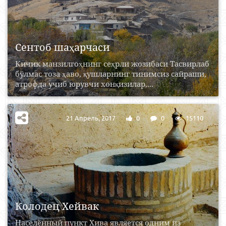
Сентоб шаҳарчаси
Кичик манзилгоҳнинг сеҳрли жозибаси Тасвирлаб
бўлмас тоза ҳаво, қушларнинг тинимсиз сайраши,
атрофда учиб юрувчи хонқизилар,...
21 Апрель, 2017
0
0
15110
Колодец Хейвак
Населённый пункт Хива является одним из