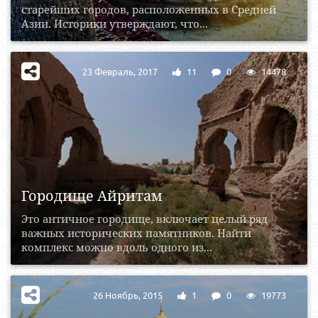
старейших городов, расположенных в Средней
Азии. Историки утверждают, что...
23 Февраль, 2017
11
0
14478
Городище Айритам
Это античное городище, включает целый ряд
важных исторических памятников. Найти
комплекс можно вдоль одного из...
26 Ноябрь, 2015
1
0
19773