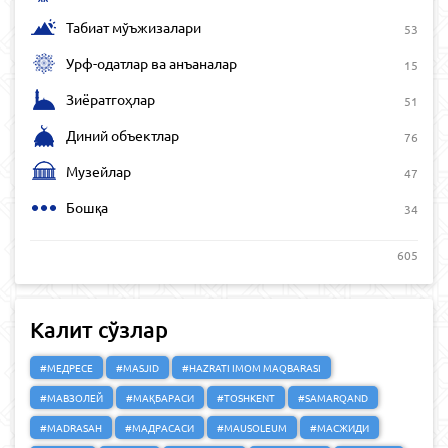
Табиат мўъжизалари
53
Урф-одатлар ва анъаналар
15
Зиёратгоҳлар
51
Диний объектлар
76
Музейлар
47
Бошқа
34
605
Калит сўзлар
#МЕДРЕСЕ
#MASJID
#HAZRATI IMOM MAQBARASI
#МАВЗОЛЕЙ
#МАҚБАРАСИ
#TOSHKENT
#SAMARQAND
#MADRASAH
#МАДРАСАСИ
#MAUSOLEUM
#МАСЖИДИ