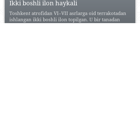
Ikki boshli ilon haykali
Toshkent atrofidan VI–VII asrlarga oid terrakotadan
ishlangan ikki boshli ilon topilgan. U bir tanadan
chiquvchi...
19 Noyabr, 2015
2
0
11986
Xonobodtepa
Qadimiy shahar xarobasi (6–13-asrlarning boshi, 16–
17-asrlar). Toshkent janubida, Chirchiq daryosining
o‘ng sohilida, daryodan 0,5 km...