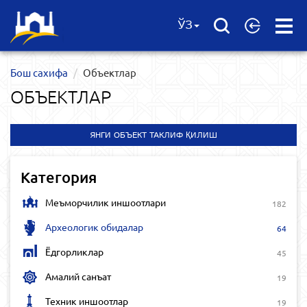
Open
ЎЗ
Menu
Бош сахифа
Объектлар
ОБЪЕКТЛАР
ЯНГИ ОБЪЕКТ ТАКЛИФ ҚИЛИШ
Категория
Меъморчилик иншоотлари
182
Археологик обидалар
64
Ёдгорликлар
45
Амалий санъат
19
Техник иншоотлар
19