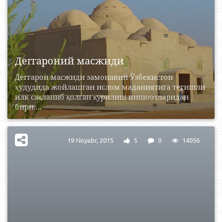
Деггароний масжиди
Деггарон масжиди замонавий Ўзбекистон
ҳудудида жойлашган ислом маданиятига тегишли
илк сақланиб қолган қурилиш иншоотларидан
бири....
19 Noyabr, 2015
5
0
14056