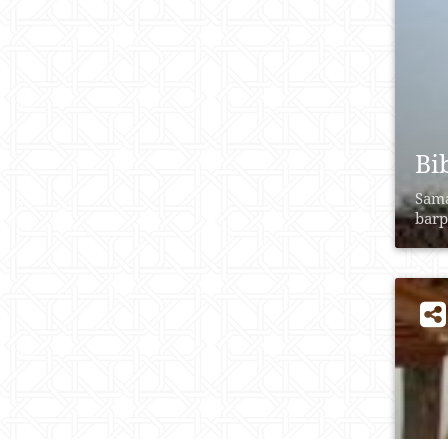
Bi
Sama
barp