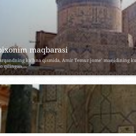
bixonim maqbarasi
rqandning ko’hna qismida, Amir Temur jome’ masjidining kunc
o qilingan,...