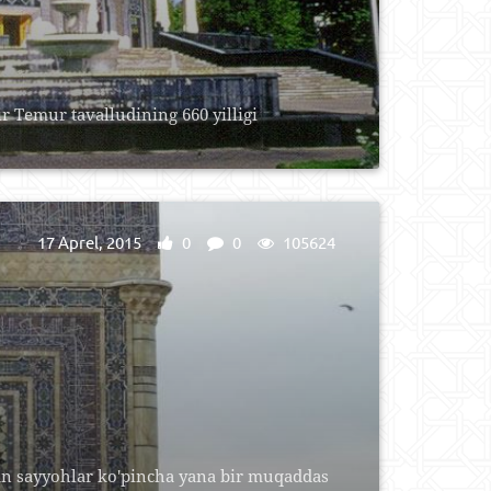
r Temur tavalludining 660 yilligi
17 Aprel, 2015
0
0
105624
an sayyohlar ko'pincha yana bir muqaddas