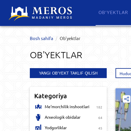
OB'YEKTLAR​
Bosh sahifa
Ob'yektlar​
OB'YEKTLAR​
YANGI OB'YEKT TAKLIF QILISH
Hudud
Kategoriya
Me‘morchilik inshootlari
182
Arxeologik obidalar
64
Yodgorliklar
45