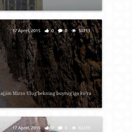
17 Aprel, 2015
0
0
50713
jjim Mirzo Ulug’bekning buyrug’iga ko’ra
17 Aprel, 2015
0
0
82239