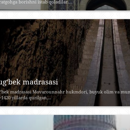
ratgohga borishni istab qoladilar....
ug‘bek madrasasi
’bek madrasasi Movarounnahr hukmdori, buyuk olim va muna
-1420 yillarda qurilgan....