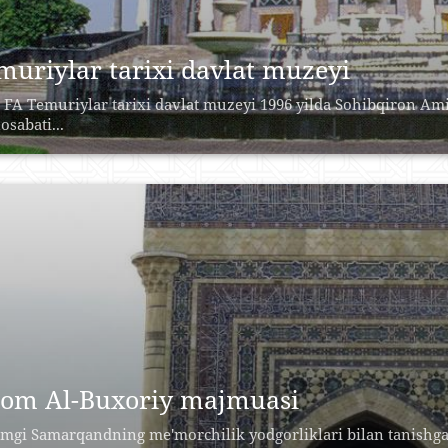
muriylar tarixi davlat muzeyi
 FA Temuriylar tarixi davlat muzeyi 1996 yilda Sohibqiron Ami
sabati...
om Al-Buxoriy majmuasi
mgi Samarqandning me'morchilik yodgorliklari bilan tanishg