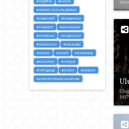
#МЕДРЕСЕ
#MASJID
ziyo
#HAZRATI IMOM MAQBARASI
#МАВЗОЛЕЙ
#МАҚБАРАСИ
#TOSHKENT
#SAMARQAND
#MADRASAH
#МАДРАСАСИ
#MAUSOLEUM
#МАСЖИДИ
#MASJIDI
#МУЗЕЙ
#MADRASASI
#КОМПЛЕКС
#MOSQUE
#ГОРОДИЩЕ
#MUZEYI
#MUSEUM
Ul
#АРХИТЕКТУРНЫЙ ПАМЯТНИК
Ulug
1417