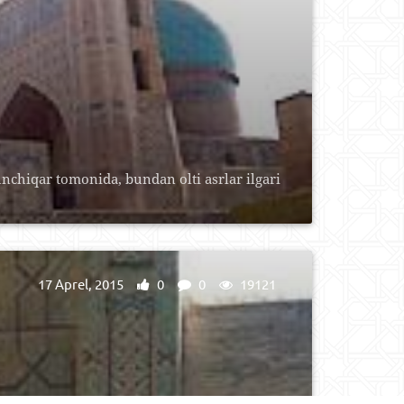
hiqar tomonida, bundan olti asrlar ilgari
17 Aprel, 2015
0
0
19121