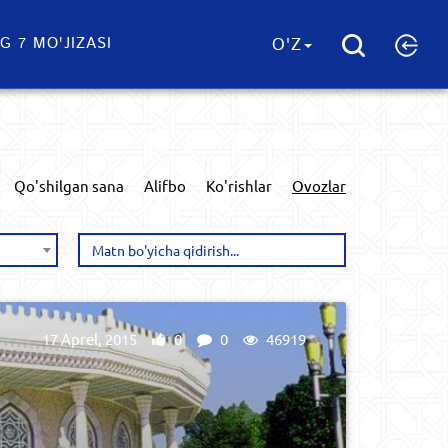
G 7 MO'JIZASI
O'Z
Qo'shilgan sana
Alifbo
Ko'rishlar
Ovozlar
17 Aprel, 2015
0
0
46919