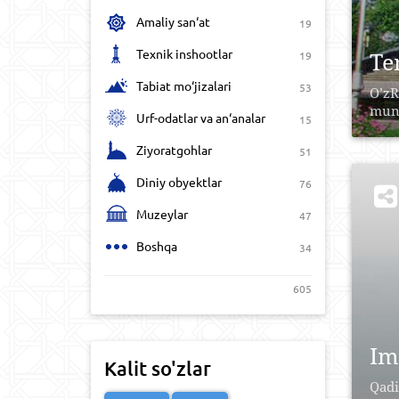
Amaliy san‘at
19
Texnik inshootlar
Te
19
Tabiat mo‘jizalari
53
O’zR
muno
Urf-odatlar va an‘analar
15
Ziyoratgohlar
51
Diniy obyektlar
76
Muzeylar
47
Boshqa
34
605
Im
Kalit so'zlar
Qadi