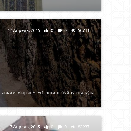
17 Апрель, 2015
0
0
50711
нажжим Мирзо Улуғбекнинг буйруғига кўра
17 Апрель, 2015
0
0
82237