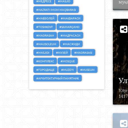
#МЕДРЕСЕ
#MASJID
муқа
#HAZRATI IMOM MAQBARASI
#МАВЗОЛЕЙ
#МАҚБАРАСИ
#TOSHKENT
#SAMARQAND
#MADRASAH
#МАДРАСАСИ
#MAUSOLEUM
#МАСЖИДИ
#MASJIDI
#МУЗЕЙ
#MADRASASI
#КОМПЛЕКС
#MOSQUE
#ГОРОДИЩЕ
#MUZEYI
#MUSEUM
Ул
#АРХИТЕКТУРНЫЙ ПАМЯТНИК
Улу
1417