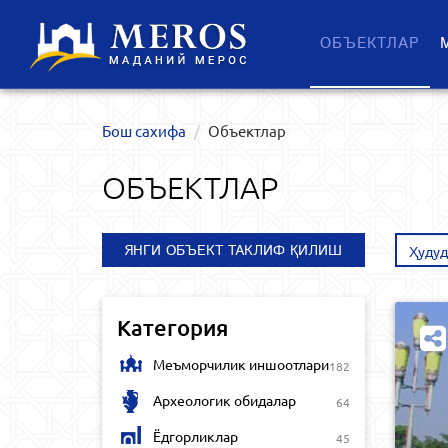
ОБЪЕКТЛАР
Бош сахифа
Объектлар
ОБЪЕКТЛАР
ЯНГИ ОБЪЕКТ ТАКЛИФ ҚИЛИШ
Ҳудуд
Категория
Меъморчилик иншоотлари
182
Археологик обидалар
64
Ёдгорликлар
45