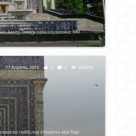
рон Амир Темур таваллудининг 660
17 Апрель, 2015
0
0
105616
нишган сайёҳлар кўпинча яна бир