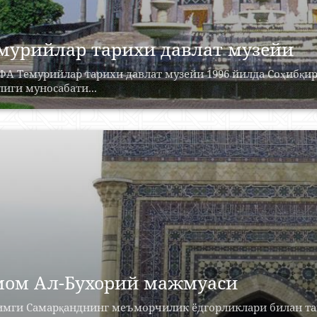
мурийлар тарихи давлат музейи
ФА Темурийлар тарихи давлат музейи 1996 йилда Соҳибқи
иги муносабати...
ом Ал-Бухорий мажмуаси
имги Самарқанднинг меъморчилик ёдгорликлари билан та