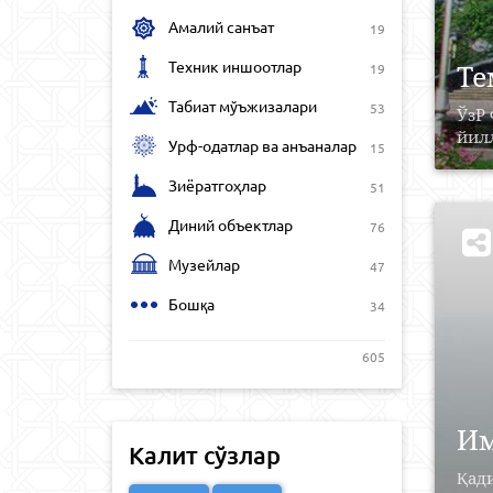
Амалий санъат
19
Техник иншоотлар
Те
19
Табиат мўъжизалари
53
ЎзР 
йилл
Урф-одатлар ва анъаналар
15
Зиёратгоҳлар
51
Диний объектлар
76
Музейлар
47
Бошқа
34
605
Им
Калит сўзлар
Қад