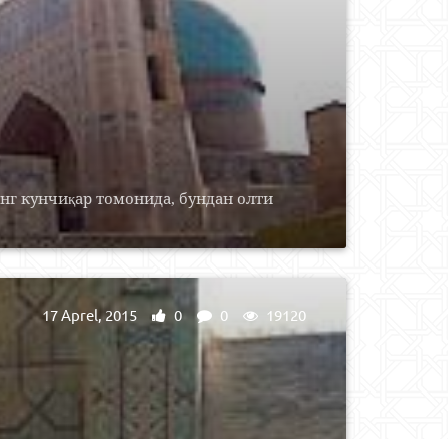
г кунчиқар томонида, бундан олти
17 Aprel, 2015
0
0
19120