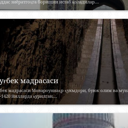
ддас зиёратгоҳга боришни истаб қоладилар....
уғбек мадрасаси
ғбек мадрасаси Мовароуннаҳр ҳукмдори, буюк олим ва му
-1420 йилларда қурилган....