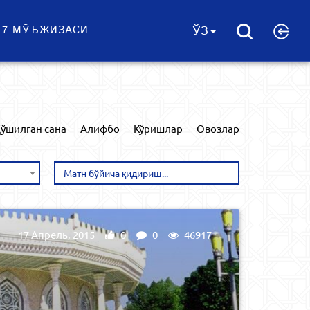
 7 МЎЪЖИЗАСИ
ЎЗ
ўшилган сана
Алифбо
Кўришлар
Овозлар
17 Апрель, 2015
0
0
46917