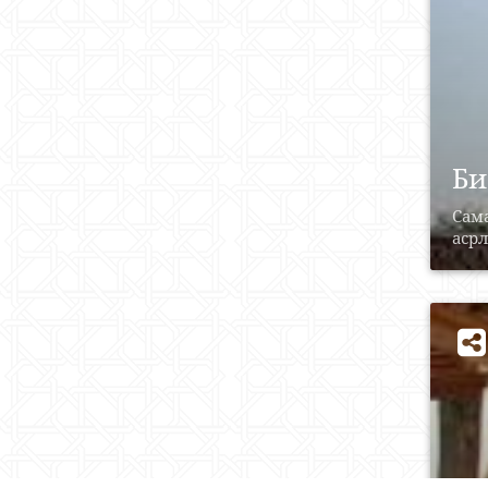
Би
Сам
асрл