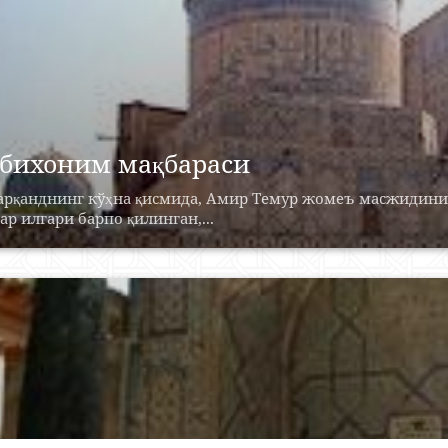
бихоним мақбараси
арқанднинг кўҳна қисмида, Амир Темур жомеъ масжидинин
ар илгари барпо қилинган,...