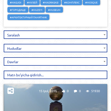
#MASJIDI
#МУЗЕЙ
#MADRASASI
#КОМПЛЕКС
#MOSQUE
#ГОРОДИЩЕ
#MUZEYI
#MUSEUM
#АРХИТЕКТУРНЫЙ ПАМЯТНИК
Saralash
Hududlar
Davrlar
15 Iyul, 2015
0
0
51930