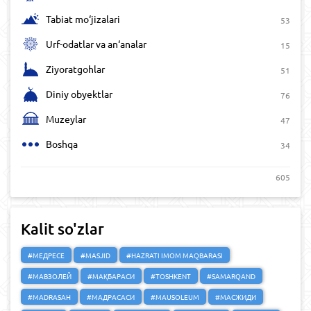
Tabiat mo‘jizalari
53
Urf-odatlar va an‘analar
15
Ziyoratgohlar
51
Diniy obyektlar
76
Muzeylar
47
Boshqa
34
605
Kalit so'zlar
#МЕДРЕСЕ
#MASJID
#HAZRATI IMOM MAQBARASI
#МАВЗОЛЕЙ
#МАҚБАРАСИ
#TOSHKENT
#SAMARQAND
#MADRASAH
#МАДРАСАСИ
#MAUSOLEUM
#МАСЖИДИ