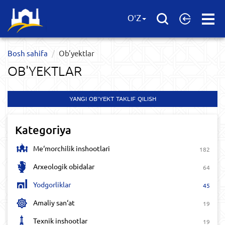
Open
O'Z
Menu
Bosh sahifa
Ob'yektlar​
OB'YEKTLAR​
YANGI OB'YEKT TAKLIF QILISH
Kategoriya
Me‘morchilik inshootlari
182
Arxeologik obidalar
64
Yodgorliklar
45
Amaliy san‘at
19
Texnik inshootlar
19