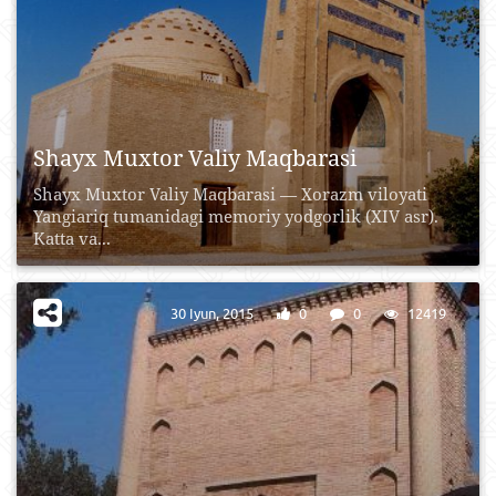
Shayx Muxtor Valiy Maqbarasi
Shayx Muxtor Valiy Maqbarasi — Xorazm viloyati
Yangiariq tumanidagi memoriy yodgorlik (XIV asr).
Katta va...
30 Iyun, 2015
0
0
12419