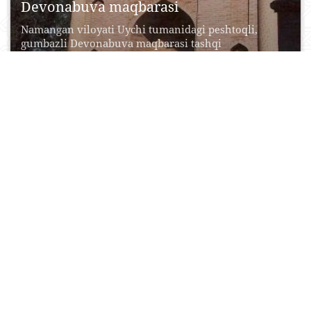
Devonabuva maqbarasi
Namangan viloyati Uychi tumanidagi peshtoqli,
gumbazli Devonabuva maqbarasi tashqi
ko’rinishidan XVI asr oxirlarida yuzaga kelgan...
26 May, 2015
0
0
14960
Burgut haykali
Andijonliklarga hos shijoat, mardlik timsoli sifatida
1933 yili shahar ustalar tomonidan mehnatkashlarga
sovg’a tariqasida bunyod...