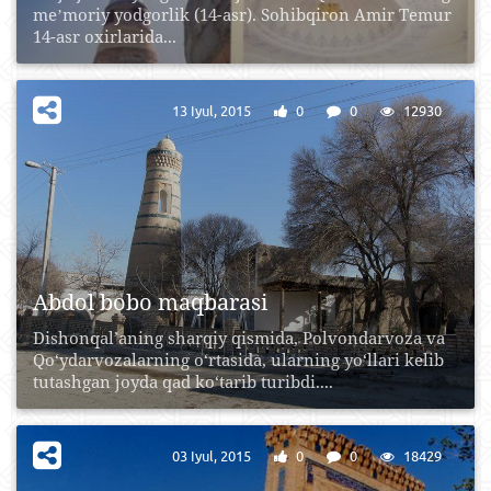
meʼmoriy yodgorlik (14-asr). Sohibqiron Amir Temur
14-asr oxirlarida...
13 Iyul, 2015
0
0
12930
Abdol bobo maqbarasi
Dishonqal’aning sharqiy qismida, Polvondarvoza va
Qo‘ydarvozalarning o‘rtasida, ularning yo‘llari kelib
tutashgan joyda qad ko‘tarib turibdi....
03 Iyul, 2015
0
0
18429