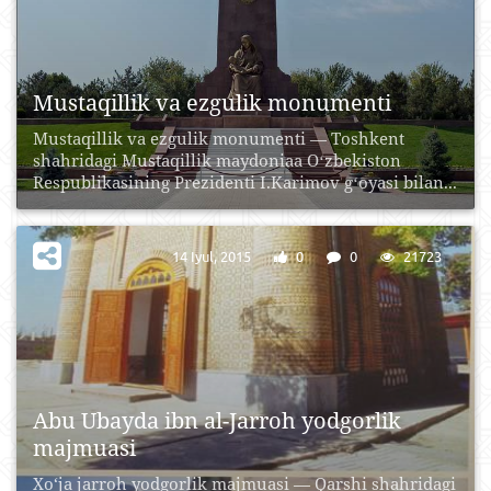
Mustaqillik va ezgulik monumenti
Mustaqillik va ezgulik monumenti — Toshkent
shahridagi Mustaqillik maydoniaa Oʻzbekiston
Respublikasining Prezidenti I.Karimov gʻoyasi bilan...
14 Iyul, 2015
0
0
21723
Abu Ubayda ibn al-Jarroh yodgorlik
majmuasi
Xo‘ja jarroh yodgorlik majmuasi — Qarshi shahridagi