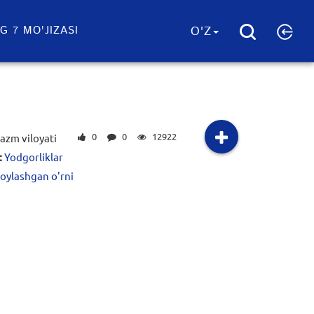
G 7 MO'JIZASI
O'Z
0
0
12922
azm viloyati
:
Yodgorliklar
joylashgan o'rni