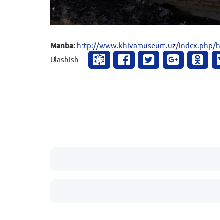
Manba:
http://www.khivamuseum.uz/index.php/hi
Ulashish