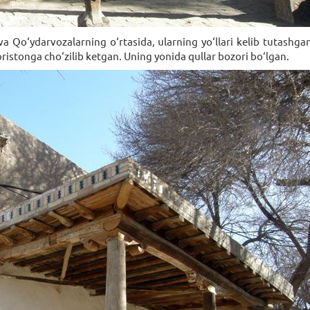
a Qo‘ydarvozalarning o‘rtasida, ularning yo‘llari kelib tutashga
istonga cho‘zilib ketgan. Uning yonida qullar bozori bo‘lgan.