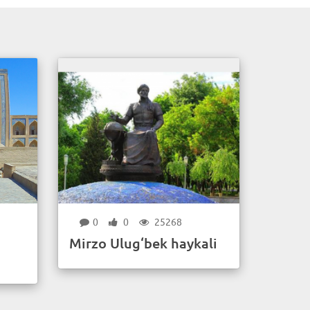
0
0
25268
Mirzo Ulug‘bek haykali