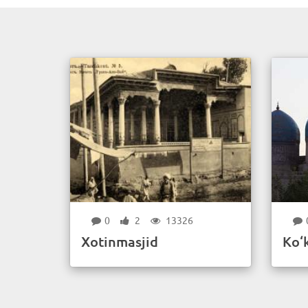
0
2
13326
Xotinmasjid
Ko‘