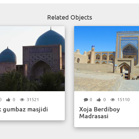
Related Objects
0
0
31521
0
0
15110
k gumbaz masjidi
Xoja Berdiboy
Madrasasi