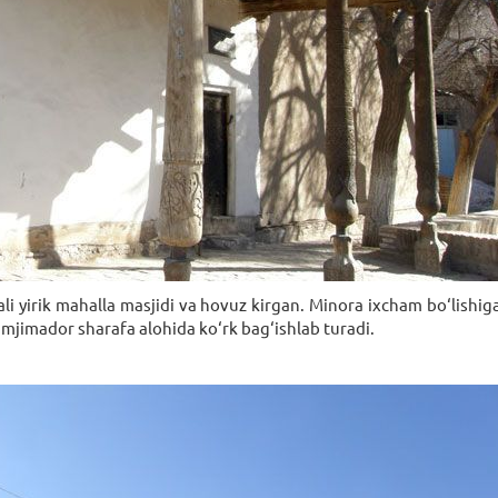
i yirik mahalla masjidi va hovuz kirgan. Minora ixcham bo‘lishig
imjimador sharafa alohida ko‘rk bag‘ishlab turadi.