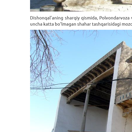
Dishonqal’aning sharqiy qismida, Polvondarvoza v
uncha katta bo‘lmagan shahar tashqarisidagi mozor