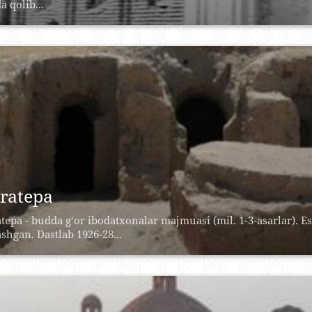
a qolib...
ratepa
tepa - budda g‘or ibodatxonalar majmuasi (mil. 1-3-asarlar). 
ashgan. Dastlab 1926-28...