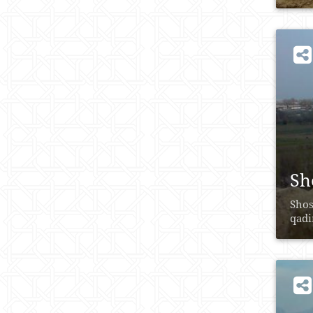
Sh
Shos
qadi