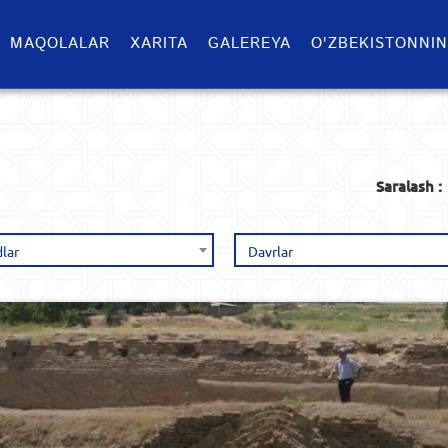
MAQOLALAR
XARITA
GALEREYA
O'ZBEKISTONNIN
Saralash :
lar
Davrlar