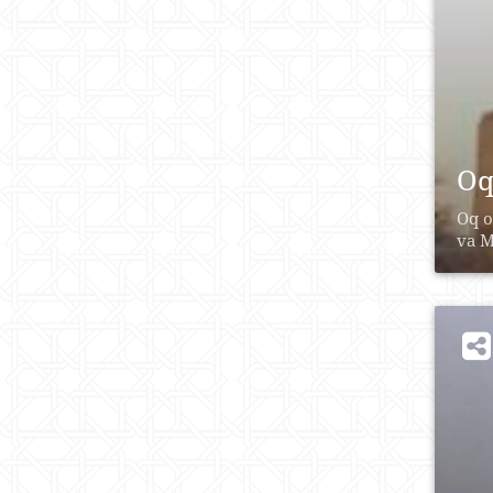
Oq
Oq o
va M