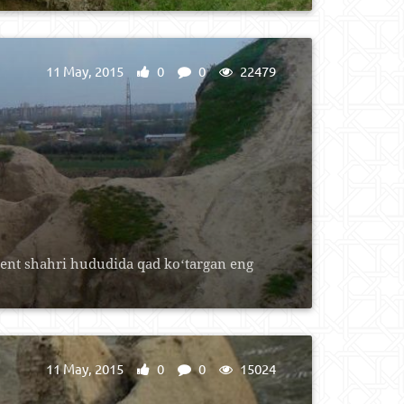
11 May, 2015
0
0
22479
kent shahri hududida qad koʻtargan eng
11 May, 2015
0
0
15024