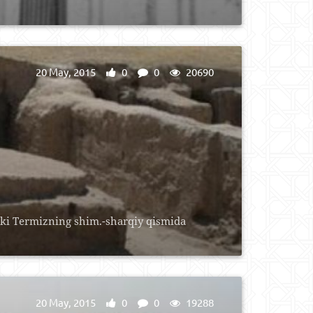
20 May, 2015
0
0
20690
Eski Termizning shim.-sharqiy qismida
20 May, 2015
0
0
19288