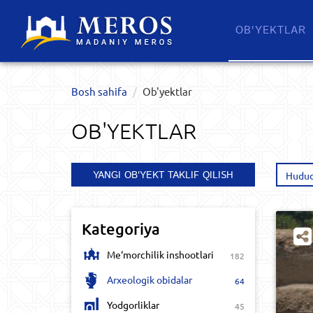
OB'YEKTLAR​
Bosh sahifa
Ob'yektlar​
OB'YEKTLAR​
YANGI OB'YEKT TAKLIF QILISH
Hudud
Kategoriya
Me‘morchilik inshootlari
182
Arxeologik obidalar
64
Yodgorliklar
45