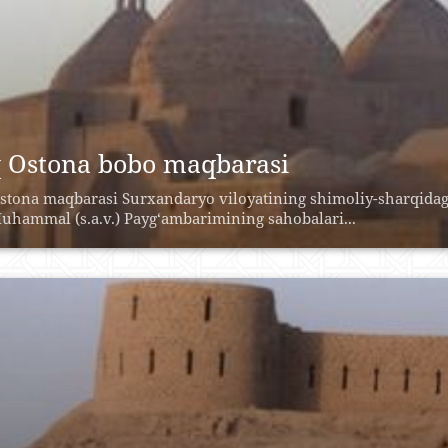
 Ostona bobo maqbarasi
stona maqbarasi Surxandaryo viloyatining shimoliy-sharqidagi
uhammal (s.a.v.) Payg‘ambarimining sahobalari...