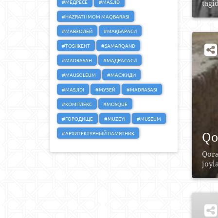
#МЕДРЕСЕ
#MASJID
tagid
#HAZRATI IMOM MAQBARASI
#МАВЗОЛЕЙ
#МАҚБАРАСИ
#TOSHKENT
#SAMARQAND
#MADRASAH
#МАДРАСАСИ
#MAUSOLEUM
#МАСЖИДИ
#MASJIDI
#МУЗЕЙ
#MADRASASI
#КОМПЛЕКС
#MOSQUE
#ГОРОДИЩЕ
#MUZEYI
#MUSEUM
Qo
#АРХИТЕКТУРНЫЙ ПАМЯТНИК
Qora
joyl