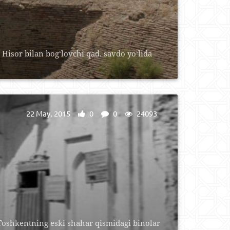
isor bilan bog‘lovchi qad. savdo yo‘lida
22 May, 2015
0
0
24093
. Toshkentning eski shahar qismidagi binolar