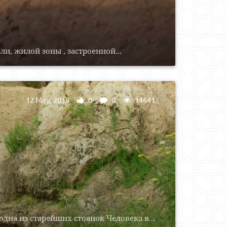
ли, жилой зоны , застроенной...
12 May, 2015
0
0
14641
одна из старейших стоянок Человека в...