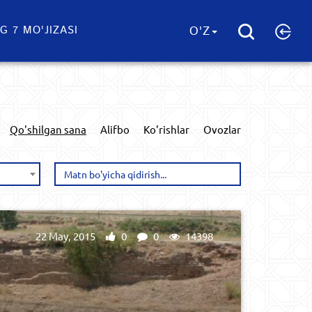
G 7 MO'JIZASI
O'Z
Qo'shilgan sana
Alifbo
Ko'rishlar
Ovozlar
22 May, 2015
0
0
14398