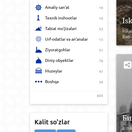
Amaliy san‘at
19
Texnik inshootlar
Is
19
Tabiat mo‘jizalari
53
Iska
Ban-
Urf-odatlar va an‘analar
15
Ziyoratgohlar
51
Diniy obyektlar
76
Muzeylar
47
Boshqa
34
605
Би
Kalit so'zlar
Bink