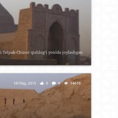
 Telpak-Chinor qishlog‘i yonida joylashgan
18 May, 2015
0
0
14618