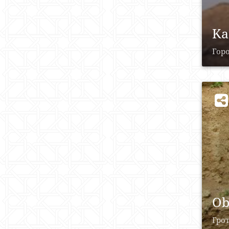
Ka
Горо
Ob
Грот