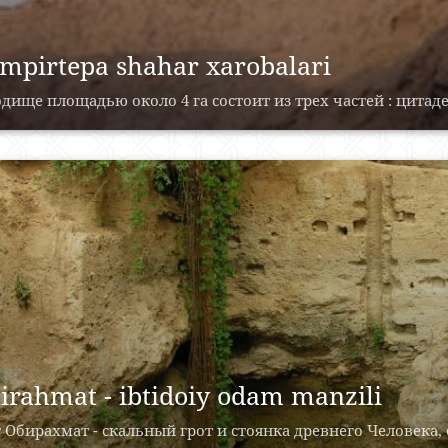
mpirtepa shahar xarobalari
дище площадью около 4 га состоит из трех частей : цитаде
irahmat - ibtidoiy odam manzili
 Обирахмат - скальный грот и стоянка древнего Человека, 