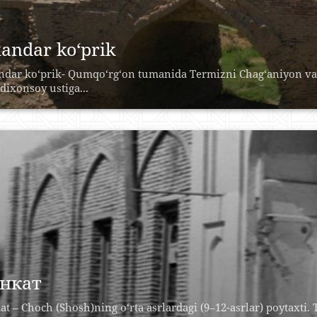
kandar ko‘prik
ndar ko‘prik- Qumqo‘rg‘on tumanida Termizni Chag‘aniyon va H
dixonsoy ustiga...
нкат
at – Choch (Shosh)ning o‘rta asrlardagi (9–12-asrlar) poytaxti