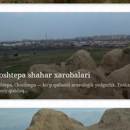
oshtepa shahar xarobalari
htepa, Chochtepa — koʻp qatlamli arxeologik yodgorlik. Tosh
miy qishloq...