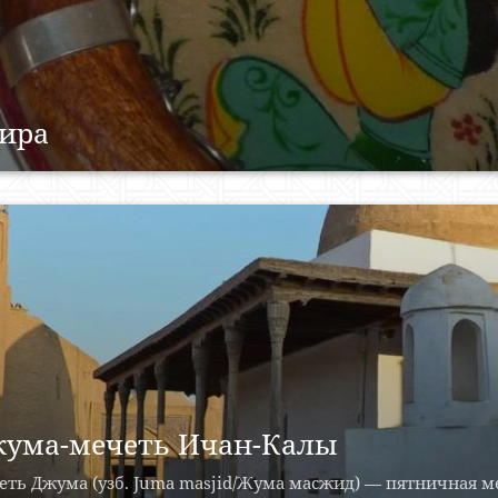
ира
ума-мечеть Ичан-Калы
ть Джума (узб. Juma masjid/Жума масжид) — пятничная м