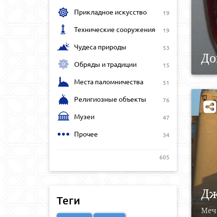
Прикладное искусство
19
Технические сооружения
19
Чудеса природы
53
До
Обряды и традиции
15
Места паломничества
51
Религиозные объекты
76
Музеи
47
Прочее
34
605
Дж
Теги
Мече