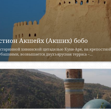
стион Акшейх (Акших) бобо
 старинной хивинской цитаделью Куня-Арк, на крепостной
башнями, возвышается двухъярусная терраса –...