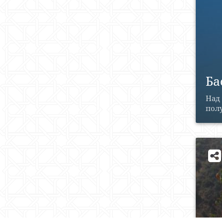
Ба
Над
полу