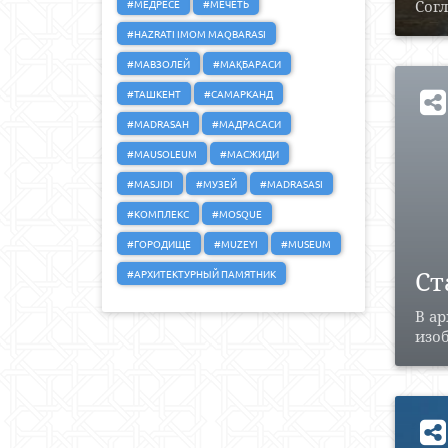
#МЕДРЕСЕ
#МЕЧЕТЬ
Согл
#HAZRATI IMOM MAQBARASI
#МАВЗОЛЕЙ
#МАҚБАРАСИ
#ТАШКЕНТ
#САМАРКАНД
#MADRASAH
#МАДРАСАСИ
#MAUSOLEUM
#МАСЖИДИ
#MASJIDI
#МУЗЕЙ
#MADRASASI
#КОМПЛЕКС
#MOSQUE
#ГОРОДИЩЕ
#MUZEYI
#MUSEUM
Ст
#АРХИТЕКТУРНЫЙ ПАМЯТНИК
В ар
изоб