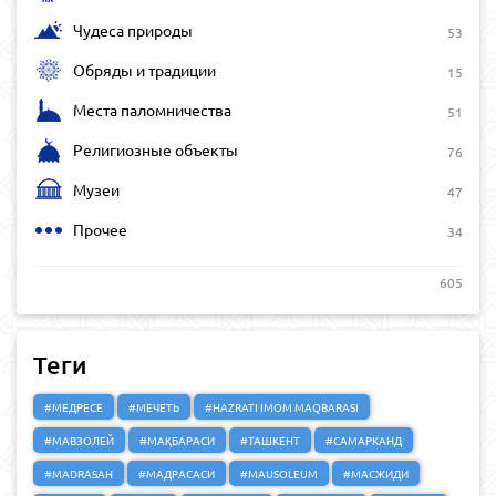
Чудеса природы
53
Обряды и традиции
15
Места паломничества
51
Религиозные объекты
76
Музеи
47
Прочее
34
605
Теги
#МЕДРЕСЕ
#МЕЧЕТЬ
#HAZRATI IMOM MAQBARASI
#МАВЗОЛЕЙ
#МАҚБАРАСИ
#ТАШКЕНТ
#САМАРКАНД
#MADRASAH
#МАДРАСАСИ
#MAUSOLEUM
#МАСЖИДИ