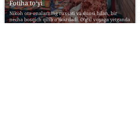
Fotiha to‘yi
Nikoh ota-onalarning ruxsati va duosi bilan, bir
necha bosqich qilib o’tkaziladi. O’g’il voyaga yetganda
ota-onasi...
23 Aprel, 2015
0
0
19978
Nahorgi osh
Nahorgi osh marosimi to’y (sunnat to’yi yoki nikoh
to’yi) va aza ma’rakasida (o’limidan keyin 20...