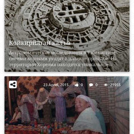
Койкирилган калъа
Астрономические исследования в Узбекистане
своими корнями уходят в далекое прошлое. На
территории Хорезма находится уникальное...
23 Aprel, 2015
0
0
21955