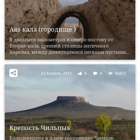
Аяз-кала (городище )
В двадцати километрах к северо-востоку от
Топрак-кала, древней столицы античного
Хорезма, между движущимися песками пустыни...
23 Апрель, 2015
0
0
43477
Крепость Чильпык
Кольцевидное в плане сооружение Чилпык