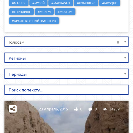
#MASJIDI
#МУЗЕЙ
#MADRASASI
#КОМПЛЕКС
#MOSQUE
#ГОРОДИЩЕ
#MUZEYI
#MUSEUM
#АРХИТЕКТУРНЫЙ ПАМЯТНИК
×
Голосам
Регионы
Периоды
23 Апрель, 2015
0
0
34239