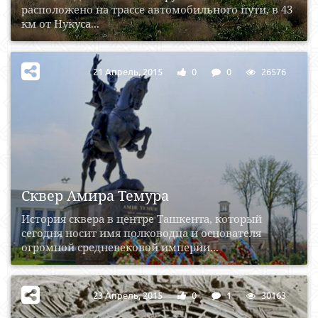
расположено на трассе автомобильного пути, в 43
км от Нукуса...
21 Апрель, 2015
0
0
26576
Сквер Амира Темура
История сквера в центре Ташкента, который
сегодня носит имя полководца и основателя
огромной средневековой империи...
23 Апрель, 2015
0
1
30163