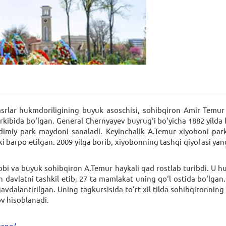
asrlar hukmdoriligining buyuk asoschisi, sohibqiron Amir Temur 
kibida bo‘lgan. General Chernyayev buyrug‘i bo‘yicha 1882 yilda 
imiy park maydoni sanaladi. Keyinchalik A.Temur xiyoboni parki,
anki barpo etilgan. 2009 yilga borib, xiyobonning tashqi qiyofasi y
bi va buyuk sohibqiron A.Temur haykali qad rostlab turibdi. U 
davlatni tashkil etib, 27 ta mamlakat uning qo‘l ostida bo‘lgan
i gavdalantirilgan. Uning tagkursisida to‘rt xil tilda sohibqironni
v hisoblanadi.
rane/