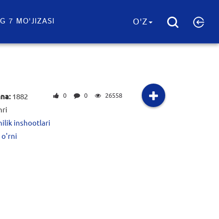
G 7 MO'JIZASI
O'Z
0
0
26558
ana:
1882
hri
lik inshootlari
 o'rni