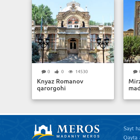
0
0
14530
Knyaz Romanov
Mir
qarorgohi
mad
Sayt h
Qayta 