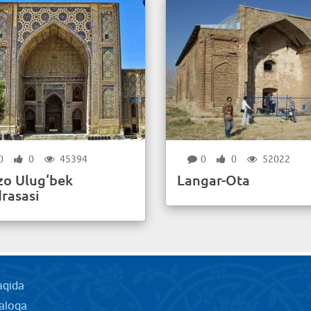
0
0
45394
0
0
52022
zo Ulug‘bek
Langar-Ota
rasasi
aqida
aloqa