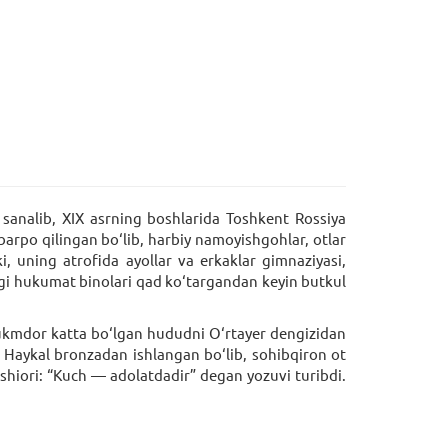
sanalib, XIX asrning boshlarida Toshkent Rossiya
barpo qilingan bo‘lib, harbiy namoyishgohlar, otlar
 uning atrofida ayollar va erkaklar gimnaziyasi,
angi hukumat binolari qad ko‘targandan keyin butkul
hukmdor katta bo‘lgan hududni O‘rtayer dengizidan
. Haykal bronzadan ishlangan bo‘lib, sohibqiron ot
ng shiori: “Kuch — adolatdadir” degan yozuvi turibdi.