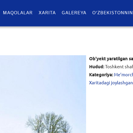
MAQOLALAR
XARITA
GALEREYA
O'ZBEKISTONNIN
Ob'yekt yaratilgan s
Hudud:
Toshkent sha
Kategoriya:
Me‘morchi
Xaritadagi joylashgan