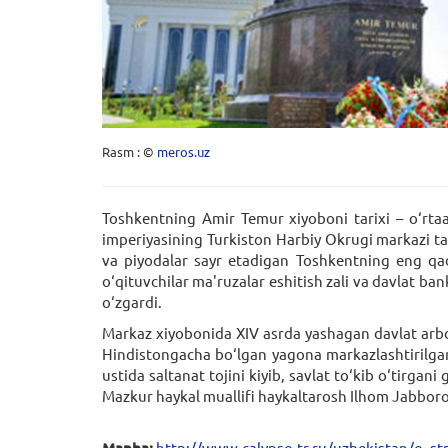
Rasm : ©
meros.uz
Toshkentning Amir Temur xiyoboni tarixi – o‘rta
imperiyasining Turkiston Harbiy Okrugi markazi tar
va piyodalar sayr etadigan Toshkentning eng qad
o‘qituvchilar ma'ruzalar eshitish zali va davlat b
o‘zgardi.
Markaz xiyobonida XIV asrda yashagan davlat arbo
Hindistongacha bo‘lgan yagona markazlashtirilgan 
ustida saltanat tojini kiyib, savlat to‘kib o‘tirgan
Mazkur haykal muallifi haykaltarosh Ilhom Jabboro
Manba:
http://www.calypso-tr.ru/uzbekistan/o_st