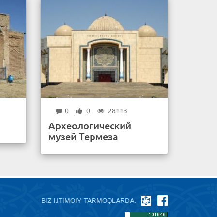
0
0
28113
Археологический
музей Термеза
BIZ IJTIMOIY TARMOQLARDA: