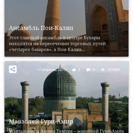
Ансамбль Пои-Калян
Этот главный ансамбль в центре Бухары
находится на пересечении торговых путей
«четырех базаров», а Пои-Калян...
17 Апрель, 2015
0
0
107489
Мавзолей Гури-Амир
Усыпальница Амира Темура – мавзолей Гури-Амир