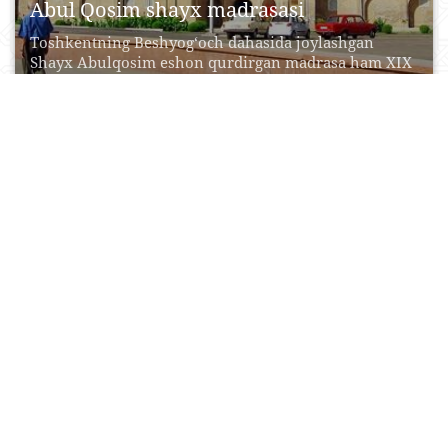
Abul Qosim shayx madrasasi
Toshkentning Beshyog‘och dahasida joylashgan
Shayx Abulqosim eshon qurdirgan madrasa ham XIX
asrga oid. Abulqosimxon eshon...
20 Aprel, 2015
0
0
47005
Ud (cholg‘u asbobi)
Дағал йирик резонаторли ингичка қопқоқ билан
беркитилган, кичик ёриқли ва бўйинчали грифли
мусиқий чолғу асбоби....