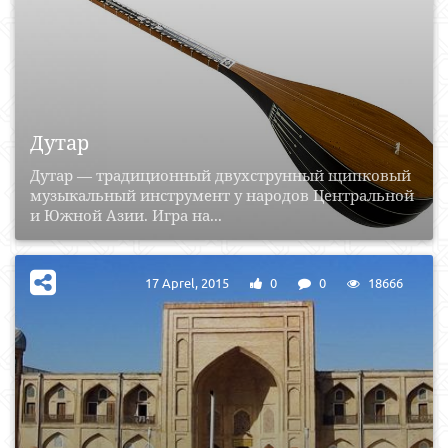
Дутар
Дутар — традиционный двухструнный щипковый
музыкальный инструмент у народов Центральной
и Южной Азии. Игра на...
17 Aprel, 2015
0
0
18666