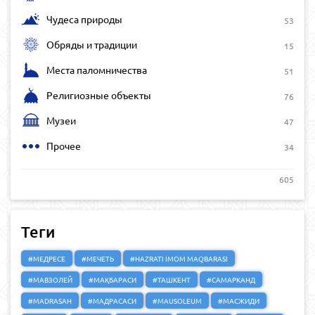
Чудеса природы
53
Обряды и традиции
15
Места паломничества
51
Религиозные объекты
76
Музеи
47
Прочее
34
605
Теги
#МЕДРЕСЕ
#МЕЧЕТЬ
#HAZRATI IMOM MAQBARASI
#МАВЗОЛЕЙ
#МАҚБАРАСИ
#ТАШКЕНТ
#САМАРКАНД
#MADRASAH
#МАДРАСАСИ
#MAUSOLEUM
#МАСЖИДИ