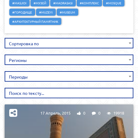
#MASJIDI
#МУЗЕЙ
#MADRASASI
#КОМПЛЕКС
#MOSQUE
#ГОРОДИЩЕ
#MUZEYI
#MUSEUM
#АРХИТЕКТУРНЫЙ ПАМЯТНИК
Сортировка по
Регионы
Периоды
17 Апрель, 2015
0
0
19918