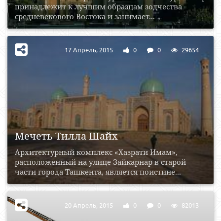
принадлежит к лучшим образцам зодчества
средневекового Востока и занимает...
17 Апрель, 2015
0
0
29654
Мечеть Тилла Шайх
Архитектурный комплекс «Хазрати Имам»,
расположенный на улице Зайкарнар в старой
части города Ташкента, является поистине...
20 Апрель, 2015
0
0
82013