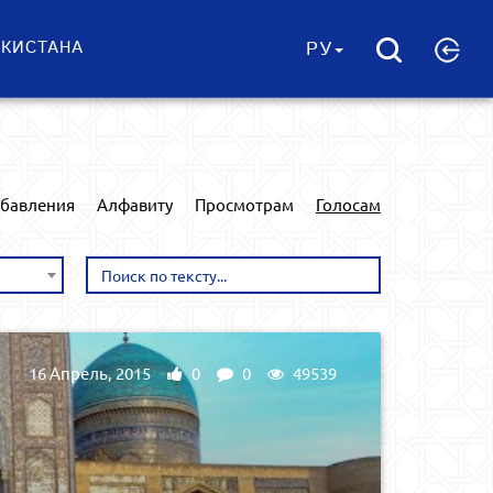
ЕКИСТАНА
РУ
обавления
Алфавиту
Просмотрам
Голосам
16 Апрель, 2015
0
0
49539