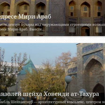
дресе Мири Араб
амом центре Бухары над окружающими строениями возвыш
есе Мири-Араб. Вместе...
взолей шейха Ховенди ат-Тахура
амбль Шейхантаур — архитектурный комплекс, центром ко