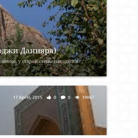
оджи Данияра)
ником, у старой стены находится
17 Aprel, 2015
0
0
19867