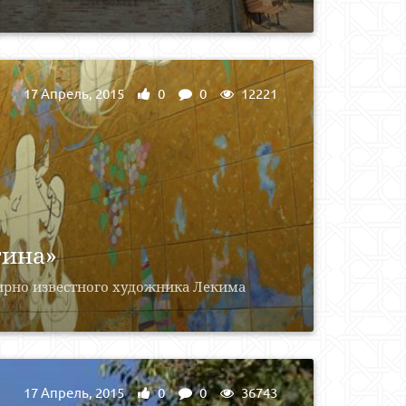
17 Апрель, 2015
0
0
12221
тина»
мирно известного художника Лекима
17 Апрель, 2015
0
0
36743