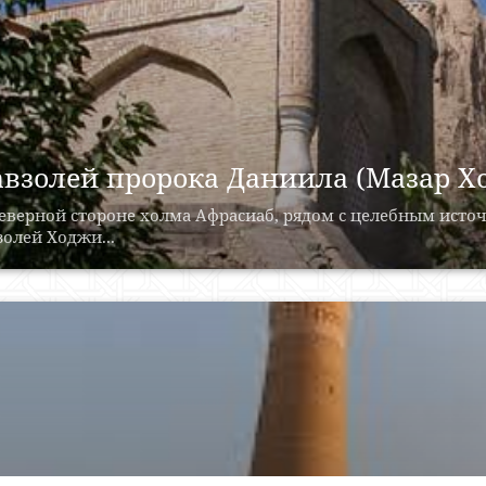
взолей пророка Даниила (Мазар Х
еверной стороне холма Афрасиаб, рядом с целебным источ
олей Ходжи...