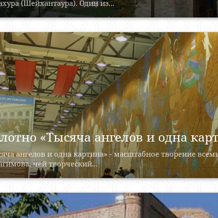
ахура (Шейхантаура). Один из...
лотно «Тысяча ангелов и одна кар
яча ангелов и одна картина» - масштабное творение все
гимова, чей творческий...