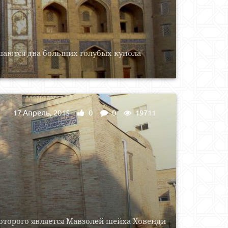
аются два больших голубых купола
17 Апрель, 2015
0
0
19711
торого является Мавзолей шейха Ховенди