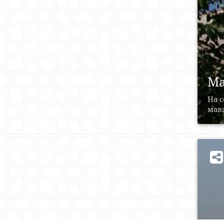
Ма
На с
мавз