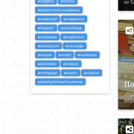
#МЕДРЕСЕ
#МЕЧЕТЬ
ат-Т
#HAZRATI IMOM MAQBARASI
#МАВЗОЛЕЙ
#МАҚБАРАСИ
#ТАШКЕНТ
#САМАРКАНД
#MADRASAH
#МАДРАСАСИ
#MAUSOLEUM
#МАСЖИДИ
#MASJIDI
#МУЗЕЙ
#MADRASASI
#КОМПЛЕКС
#MOSQUE
#ГОРОДИЩЕ
#MUZEYI
#MUSEUM
По
#АРХИТЕКТУРНЫЙ ПАМЯТНИК
«Тыс
Ибра