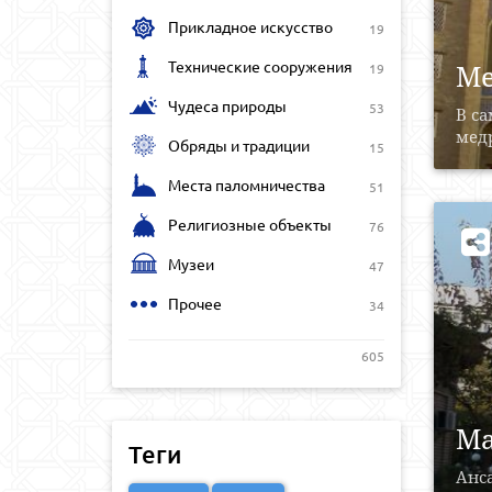
Прикладное искусство
19
Технические сооружения
Ме
19
Чудеса природы
53
В с
медр
Обряды и традиции
15
Места паломничества
51
Религиозные объекты
76
Музеи
47
Прочее
34
605
Ма
Теги
Анс