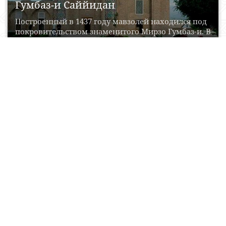
Гумбаз-и Саййидан
Построенный в 1437 году мавзолей находился под
покровительством знаменитого Мирзо Гумбаз-и. В
общей архитектурный комплекс...
17 Aprel, 2017
0
0
13365
Ансамбль Кусам-Ата
Расположен в 15 км к северо-западу от Карши, в
селение Пудина, и считается одним из...