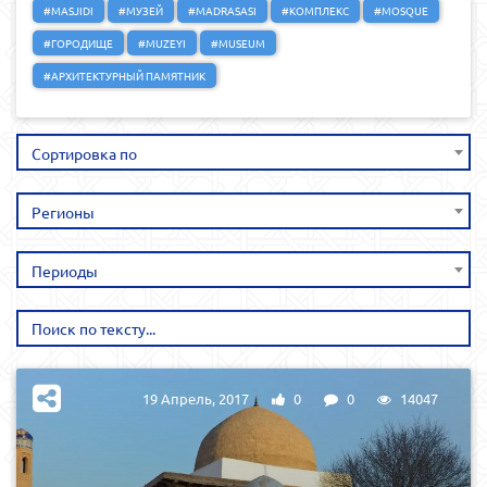
#MASJIDI
#МУЗЕЙ
#MADRASASI
#КОМПЛЕКС
#MOSQUE
#ГОРОДИЩЕ
#MUZEYI
#MUSEUM
#АРХИТЕКТУРНЫЙ ПАМЯТНИК
Сортировка по
Регионы
Периоды
19 Апрель, 2017
0
0
14047