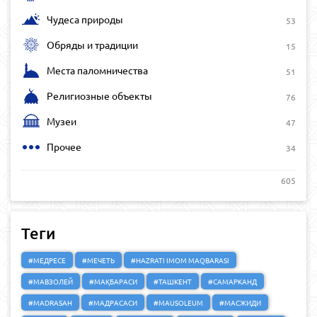
Чудеса природы
53
Обряды и традиции
15
Места паломничества
51
Религиозные объекты
76
Музеи
47
Прочее
34
605
Теги
#МЕДРЕСЕ
#МЕЧЕТЬ
#HAZRATI IMOM MAQBARASI
#МАВЗОЛЕЙ
#МАҚБАРАСИ
#ТАШКЕНТ
#САМАРКАНД
#MADRASAH
#МАДРАСАСИ
#MAUSOLEUM
#МАСЖИДИ