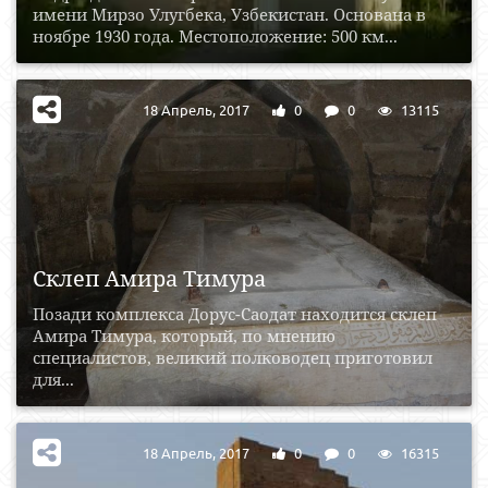
имени Мирзо Улугбека, Узбекистан. Основана в
ноябре 1930 года. Местоположение: 500 км...
18 Апрель, 2017
0
0
13115
Склеп Амира Тимура
Позади комплекса Дорус-Саодат находится склеп
Амира Тимура, который, по мнению
специалистов, великий полководец приготовил
для...
18 Апрель, 2017
0
0
16315