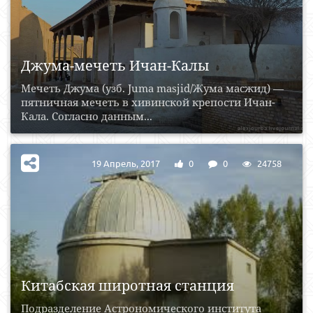
Джума-мечеть Ичан-Калы
Мечеть Джума (узб. Juma masjid/Жума масжид) —
пятничная мечеть в хивинской крепости Ичан-
Кала. Согласно данным...
19 Апрель, 2017
0
0
24758
Китабская широтная станция
Подразделение Астрономического института