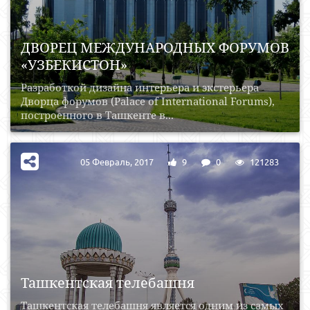
ДВОРЕЦ МЕЖДУНАРОДНЫХ ФОРУМОВ
«УЗБЕКИСТОН»
Разработкой дизайна интерьера и экстерьера
Дворца форумов (Palace of International Forums),
построенного в Ташкенте в...
05 Февраль, 2017
9
0
121283
Ташкентская телебашня
Ташкентская телебашня является одним из самых