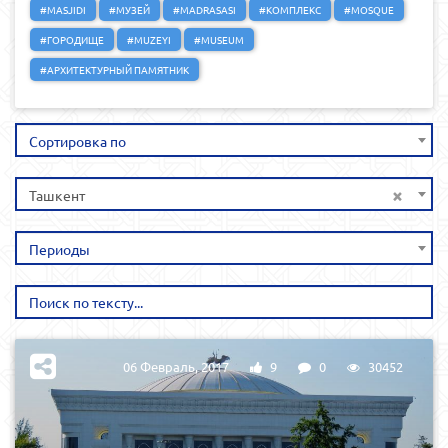
#MASJIDI
#МУЗЕЙ
#MADRASASI
#КОМПЛЕКС
#MOSQUE
#ГОРОДИЩЕ
#MUZEYI
#MUSEUM
#АРХИТЕКТУРНЫЙ ПАМЯТНИК
Сортировка по
×
Ташкент
Периоды
06 Февраль, 2017
9
0
30452