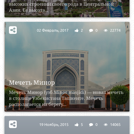
высоких строений своего рода в Центральной
Азии. Ее высота...
02 Февраль, 2017
2
0
22774
Мечеть Минор
Мечеть Минор (узб.Minor masjidi) — новая мечеть
в столице Узбекистана Ташкенте. Мечеть
располагается на берегу...
19 Ноябрь, 2015
5
0
14065