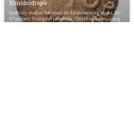
Xonobodtepa
Qadimiy shahar xarobasi (6–13-asrlarning boshi, 16–
17-asrlar). Toshkent janubida, Chirchiq daryosining
o‘ng sohilida, daryodan 0,5 km...
19 Noyabr, 2015
2
0
13328
Xotinmasjid
Xotinmasjid Toshkentdagi eng qadimiy masjid bo‘lib,
shaharning Sebzor dahasi Eski Juva mavzesida
joylashgan. Inshootning qurilgan...