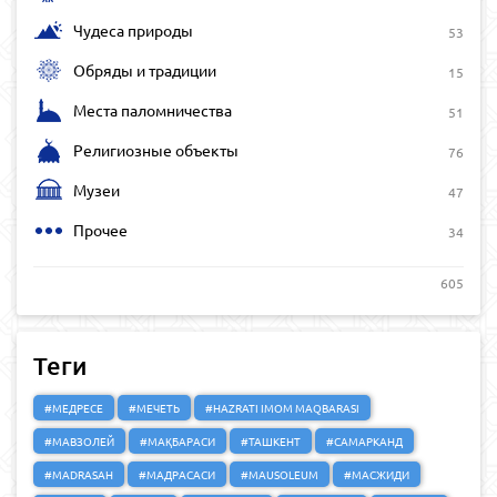
Чудеса природы
53
Обряды и традиции
15
Места паломничества
51
Религиозные объекты
76
Музеи
47
Прочее
34
605
Теги
#МЕДРЕСЕ
#МЕЧЕТЬ
#HAZRATI IMOM MAQBARASI
#МАВЗОЛЕЙ
#МАҚБАРАСИ
#ТАШКЕНТ
#САМАРКАНД
#MADRASAH
#МАДРАСАСИ
#MAUSOLEUM
#МАСЖИДИ